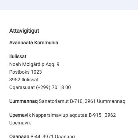
Kommuni pillugu paasissutissat
Attavigitigut
Avannaata Kommunia
Ilulissat
Noah Mølgårdip Aqq. 9
Postboks 1023
3952 Ilulissat
Oqarasuaat (+299) 70 18 00
Uummannaq
Sanatoriamut B-710, 3961 Uummannaq
Upernavik
Napparsimaviup aqqutaa B-915, 3962
Upernavik
Qaanaaq
B-44, 3971 Qaanaaq