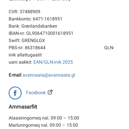
CVR: 37488909
Bankkonto: 6471-1618951
Bank: Grønlandsbanken
IBAN-nr: GL9064710001618951
Swift: GRENGLGX
PBS-nr: 86318644
GLN-
inik allattugaatit
uani aakkit:
EAN/GLN-inik 2025
E-mail
avannaata@avannaata.gl
Facebook
Ammasarfiit
Ataasinngorneq nal. 09:00 – 15:00
Marlunngorneq nal. 09:00 – 15:00