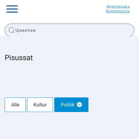
Innuttaasunut
Inuussutissarsiorneq
Pisussat
Politikki
Tassaarsuaq
Alle
Kultur
Politik
sullissivik.gl
Pilersaarutinut isaavik