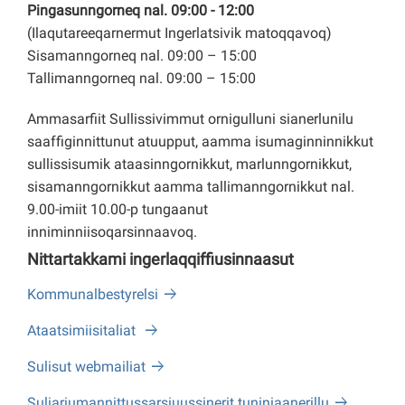
Pingasunngorneq nal. 09:00 - 12:00
(Ilaqutareeqarnermut Ingerlatsivik matoqqavoq)
Sisamanngorneq nal. 09:00 – 15:00
Tallimanngorneq nal. 09:00 – 15:00
Ammasarfiit Sullissivimmut ornigulluni sianerlunilu
saaffiginnittunut atuupput, aamma isumaginninnikkut
sullissisumik ataasinngornikkut, marlunngornikkut,
sisamanngornikkut aamma tallimanngornikkut nal.
9.00-imiit 10.00-p tungaanut
inniminniisoqarsinnaavoq.
Nittartakkami ingerlaqqiffiusinnaasut
Kommunalbestyrelsi
Ataatsimiisitaliat
Sulisut webmailiat
Suliariumannittussarsiuussinerit tuniniaanerillu