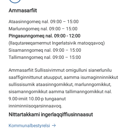
Ammasarfiit
Ataasinngorneq nal. 09:00 – 15:00
Marlunngorneq nal. 09:00 – 15:00
Pingasunngorneq nal. 09:00 - 12:00
(Ilaqutareeqarnermut Ingerlatsivik matoqqavoq)
Sisamanngorneq nal. 09:00 – 15:00
Tallimanngorneq nal. 09:00 – 15:00
Ammasarfiit Sullissivimmut ornigulluni sianerlunilu
saaffiginnittunut atuupput, aamma isumaginninnikkut
sullissisumik ataasinngornikkut, marlunngornikkut,
sisamanngornikkut aamma tallimanngornikkut nal.
9.00-imiit 10.00-p tungaanut
inniminniisoqarsinnaavoq.
Nittartakkami ingerlaqqiffiusinnaasut
Kommunalbestyrelsi