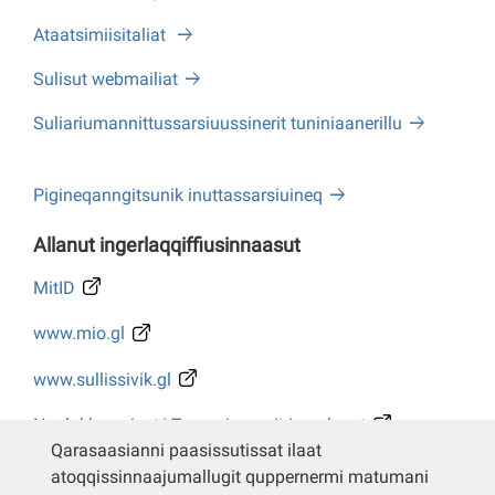
Ataatsimiisitaliat
Sulisut webmailiat
Suliariumannittussarsiuussinerit tuniniaanerillu
Pigineqanngitsunik inuttassarsiuineq
Allanut ingerlaqqiffiusinnaasut
MitID
www.mio.gl
www.sullissivik.gl
Naalakkersuisut/ Tusarniaanerit ingerlasut
Qarasaasianni paasissutissat ilaat
Whistleblower
atoqqissinnaajumallugit quppernermi matumani