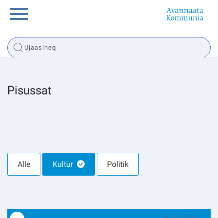
Innuttaasunut
Inuussutissarsiorneq
Pisussat
Politikki
Tassaarsuaq
Alle
Kultur
Politik
sullissivik.gl
Pilersaarutinut isaavik
26. juni 2026