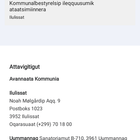
Kommunalbestyrelsip ileqquusumik
ataatsimiinnera
Ilulissat
Attavigitigut
Avannaata Kommunia
Ilulissat
Noah Mølgårdip Aqq. 9
Postboks 1023
3952 Ilulissat
Oqarasuaat (+299) 70 18 00
Uummannaq
Sanatoriamut B-710, 3961 Uummannaq