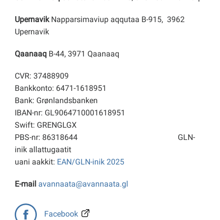
Upernavik
Napparsimaviup aqqutaa B-915, 3962
Upernavik
Qaanaaq
B-44, 3971 Qaanaaq
CVR: 37488909
Bankkonto: 6471-1618951
Bank: Grønlandsbanken
IBAN-nr: GL9064710001618951
Swift: GRENGLGX
PBS-nr: 86318644
GLN-
inik allattugaatit
uani aakkit:
EAN/GLN-inik 2025
E-mail
avannaata@avannaata.gl
Facebook