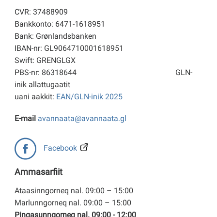
CVR: 37488909
Bankkonto: 6471-1618951
Bank: Grønlandsbanken
IBAN-nr: GL9064710001618951
Swift: GRENGLGX
PBS-nr: 86318644
GLN-
inik allattugaatit
uani aakkit:
EAN/GLN-inik 2025
E-mail
avannaata@avannaata.gl
Facebook
Ammasarfiit
Ataasinngorneq nal. 09:00 – 15:00
Marlunngorneq nal. 09:00 – 15:00
Pingasunngorneq nal. 09:00 - 12:00