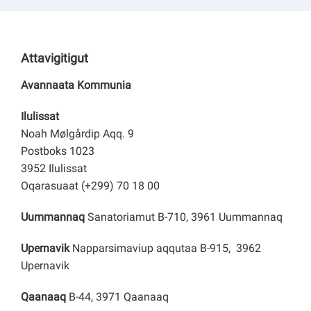
Attavigitigut
Avannaata Kommunia
Ilulissat
Noah Mølgårdip Aqq. 9
Postboks 1023
3952 Ilulissat
Oqarasuaat (+299) 70 18 00
Uummannaq
Sanatoriamut B-710, 3961 Uummannaq
Upernavik
Napparsimaviup aqqutaa B-915, 3962
Upernavik
Qaanaaq
B-44, 3971 Qaanaaq