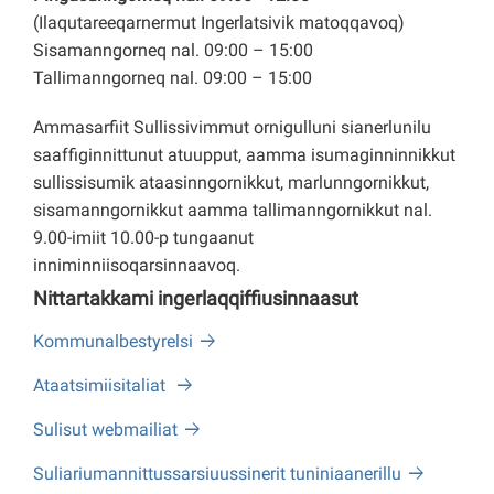
(Ilaqutareeqarnermut Ingerlatsivik matoqqavoq)
Sisamanngorneq nal. 09:00 – 15:00
Tallimanngorneq nal. 09:00 – 15:00
Ammasarfiit Sullissivimmut ornigulluni sianerlunilu
saaffiginnittunut atuupput, aamma isumaginninnikkut
sullissisumik ataasinngornikkut, marlunngornikkut,
sisamanngornikkut aamma tallimanngornikkut nal.
9.00-imiit 10.00-p tungaanut
inniminniisoqarsinnaavoq.
Nittartakkami ingerlaqqiffiusinnaasut
Kommunalbestyrelsi
Ataatsimiisitaliat
Sulisut webmailiat
Suliariumannittussarsiuussinerit tuniniaanerillu