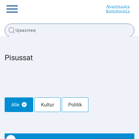
Innuttaasunut
Inuussutissarsiorneq
Pisussat
Politikki
Tassaarsuaq
Alle
Kultur
Politik
sullissivik.gl
Pilersaarutinut isaavik
28. august 2026