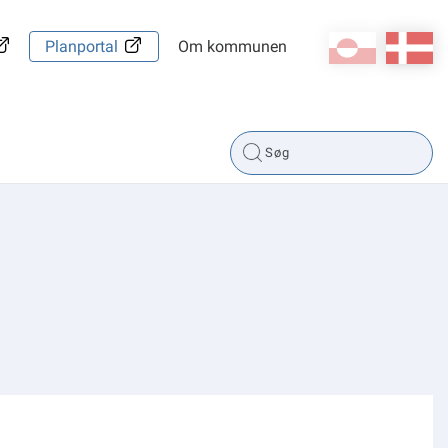
kl-GL
da
Planportal
Om kommunen