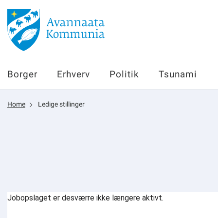
Borger
Borger
Erhverv
Politik
Tsunami
Erhverv
Home
Ledige stillinger
Politik
Tsunami
sullissivik.gl
Planportal