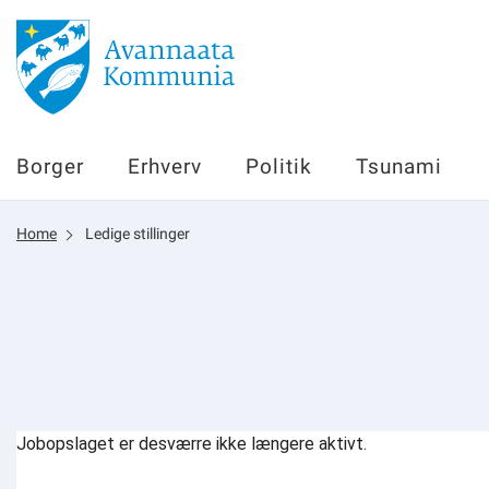
Borger
Borger
Erhverv
Politik
Tsunami
Erhverv
Home
Ledige stillinger
Politik
Tsunami
sullissivik.gl
Planportal