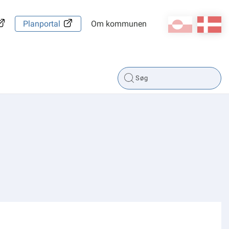
kl-GL
da
Planportal
Om kommunen