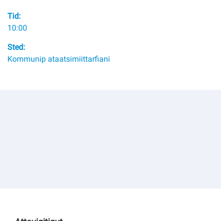
Kommuni pillugu paasissutissat
Tid:
10:00
Sted:
Kommunip ataatsimiittarfiani