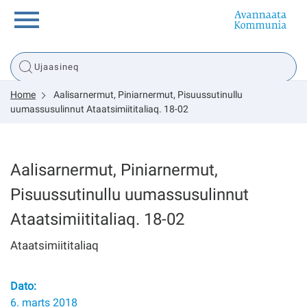
Innuttaasunut
Home
Aalisarnermut, Piniarnermut, Pisuussutinullu
Inuussutissarsiorneq
uumassusulinnut Ataatsimiititaliaq. 18-02
Politikki
Aalisarnermut, Piniarnermut,
Tassaarsuaq
Pisuussutinullu uumassusulinnut
Ataatsimiititaliaq. 18-02
Ataatsimiititaliaq
sullissivik.gl
Dato:
Pilersaarutinut isaavik
6. marts 2018