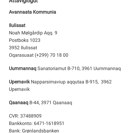
Attavigitigut
Avannaata Kommunia
Ilulissat
Noah Mølgårdip Aqq. 9
Postboks 1023
3952 Ilulissat
Oqarasuaat (+299) 70 18 00
Uummannaq
Sanatoriamut B-710, 3961 Uummannaq
Upernavik
Napparsimaviup aqqutaa B-915, 3962
Upernavik
Qaanaaq
B-44, 3971 Qaanaaq
CVR: 37488909
Bankkonto: 6471-1618951
Bank: Grønlandsbanken