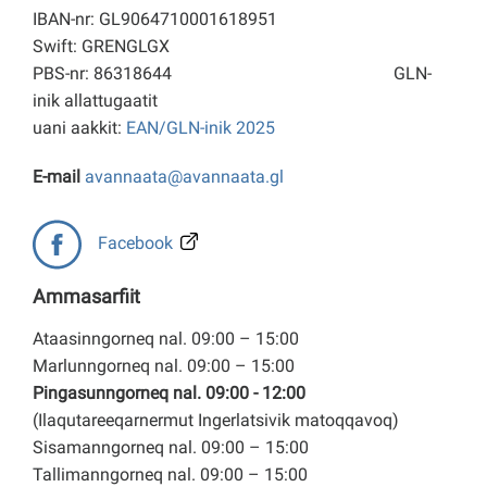
IBAN-nr: GL9064710001618951
Swift: GRENGLGX
PBS-nr: 86318644
GLN-
inik allattugaatit
uani aakkit:
EAN/GLN-inik 2025
E-mail
avannaata@avannaata.gl
Facebook
Ammasarfiit
Ataasinngorneq nal. 09:00 – 15:00
Marlunngorneq nal. 09:00 – 15:00
Pingasunngorneq nal. 09:00 - 12:00
(Ilaqutareeqarnermut Ingerlatsivik matoqqavoq)
Sisamanngorneq nal. 09:00 – 15:00
Tallimanngorneq nal. 09:00 – 15:00