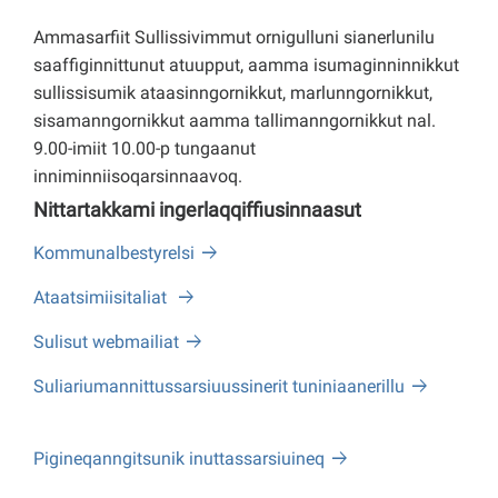
Ammasarfiit Sullissivimmut ornigulluni sianerlunilu
saaffiginnittunut atuupput, aamma isumaginninnikkut
sullissisumik ataasinngornikkut, marlunngornikkut,
sisamanngornikkut aamma tallimanngornikkut nal.
9.00-imiit 10.00-p tungaanut
inniminniisoqarsinnaavoq.
Nittartakkami ingerlaqqiffiusinnaasut
Kommunalbestyrelsi
Ataatsimiisitaliat
Sulisut webmailiat
Suliariumannittussarsiuussinerit tuniniaanerillu
Pigineqanngitsunik inuttassarsiuineq