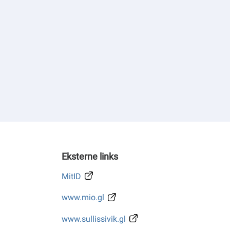
Eksterne links
MitID
www.mio.gl
www.sullissivik.gl