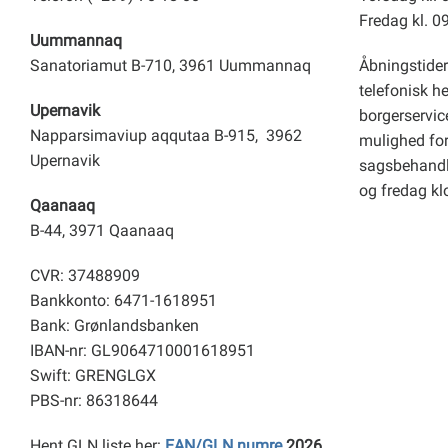
Fredag kl. 0
Uummannaq
Sanatoriamut B-710, 3961 Uummannaq
Åbningstider
telefonisk h
Upernavik
borgerservice
Napparsimaviup aqqutaa B-915, 3962
mulighed for 
Upernavik
sagsbehandl
og fredag kl
Qaanaaq
B-44, 3971 Qaanaaq
CVR: 37488909
Bankkonto: 6471-1618951
Bank: Grønlandsbanken
IBAN-nr: GL9064710001618951
Swift: GRENGLGX
PBS-nr: 86318644
Hent GLN liste her:
EAN/GLN numre
2026