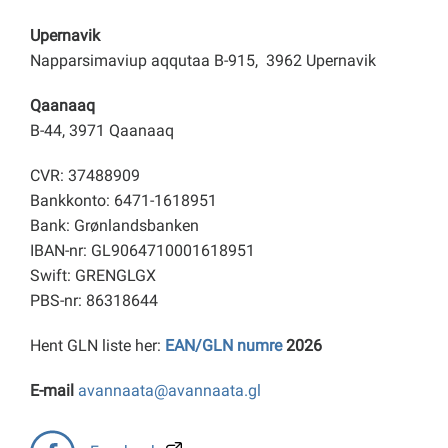
Upernavik
Napparsimaviup aqqutaa B-915, 3962 Upernavik
Qaanaaq
B-44, 3971 Qaanaaq
CVR: 37488909
Bankkonto: 6471-1618951
Bank: Grønlandsbanken
IBAN-nr: GL9064710001618951
Swift: GRENGLGX
PBS-nr: 86318644
Hent GLN liste her:
EAN/GLN numre
2026
E-mail
avannaata@avannaata.gl