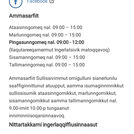
Facebook
Ammasarfiit
Ataasinngorneq nal. 09:00 – 15:00
Marlunngorneq nal. 09:00 – 15:00
Pingasunngorneq nal. 09:00 - 12:00
(Ilaqutareeqarnermut Ingerlatsivik matoqqavoq)
Sisamanngorneq nal. 09:00 – 15:00
Tallimanngorneq nal. 09:00 – 15:00
Ammasarfiit Sullissivimmut ornigulluni sianerlunilu
saaffiginnittunut atuupput, aamma isumaginninnikkut
sullissisumik ataasinngornikkut, marlunngornikkut,
sisamanngornikkut aamma tallimanngornikkut nal.
9.00-imiit 10.00-p tungaanut
inniminniisoqarsinnaavoq.
Nittartakkami ingerlaqqiffiusinnaasut