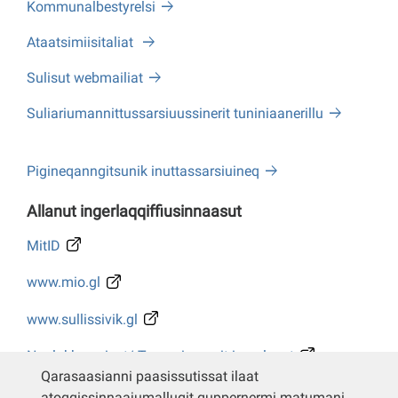
Kommunalbestyrelsi
Ataatsimiisitaliat
Sulisut webmailiat
Suliariumannittussarsiuussinerit tuniniaanerillu
Pigineqanngitsunik inuttassarsiuineq
Allanut ingerlaqqiffiusinnaasut
MitID
www.mio.gl
www.sullissivik.gl
Naalakkersuisut/ Tusarniaanerit ingerlasut
Qarasaasianni paasissutissat ilaat
Whistleblower
atoqqissinnaajumallugit quppernermi matumani