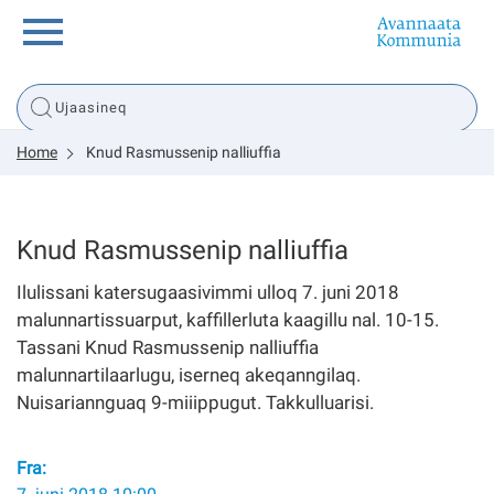
Innuttaasunut
Home
Knud Rasmussenip nalliuffia
Inuussutissarsiorneq
Politikki
Knud Rasmussenip nalliuffia
Ilulissani katersugaasivimmi ulloq 7. juni 2018
Tassaarsuaq
malunnartissuarput, kaffillerluta kaagillu nal. 10-15.
Tassani Knud Rasmussenip nalliuffia
malunnartilaarlugu, iserneq akeqanngilaq.
Nuisariannguaq 9-miiippugut. Takkulluarisi.
sullissivik.gl
Pilersaarutinut isaavik
Fra: