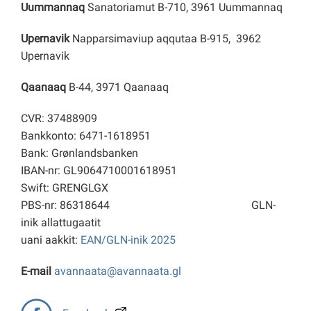
Uummannaq
Sanatoriamut B-710, 3961 Uummannaq
Upernavik
Napparsimaviup aqqutaa B-915, 3962
Upernavik
Qaanaaq
B-44, 3971 Qaanaaq
CVR: 37488909
Bankkonto: 6471-1618951
Bank: Grønlandsbanken
IBAN-nr: GL9064710001618951
Swift: GRENGLGX
PBS-nr: 86318644
GLN-
inik allattugaatit
uani aakkit:
EAN/GLN-inik 2025
E-mail
avannaata@avannaata.gl