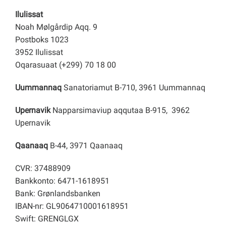
Ilulissat
Noah Mølgårdip Aqq. 9
Postboks 1023
3952 Ilulissat
Oqarasuaat (+299) 70 18 00
Uummannaq
Sanatoriamut B-710, 3961 Uummannaq
Upernavik
Napparsimaviup aqqutaa B-915, 3962
Upernavik
Qaanaaq
B-44, 3971 Qaanaaq
CVR: 37488909
Bankkonto: 6471-1618951
Bank: Grønlandsbanken
IBAN-nr: GL9064710001618951
Swift: GRENGLGX