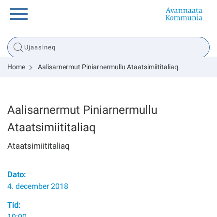
Innuttaasunut
Home
Aalisarnermut Piniarnermullu Ataatsimiititaliaq
Inuussutissarsiorneq
Politikki
Aalisarnermut Piniarnermullu
Ataatsimiititaliaq
Tassaarsuaq
Ataatsimiititaliaq
Dato:
sullissivik.gl
4. december 2018
Pilersaarutinut isaavik
Tid:
10:00