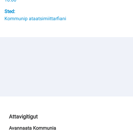
Kommuni pillugu paasissutissat
Sted:
Kommunip ataatsimiittarfiani
Attavigitigut
Avannaata Kommunia