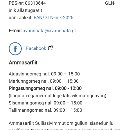
PBS-nr: 86318644
GLN-
inik allattugaatit
uani aakkit:
EAN/GLN-inik 2025
E-mail
avannaata@avannaata.gl
Facebook
Ammasarfiit
Ataasinngorneq nal. 09:00 – 15:00
Marlunngorneq nal. 09:00 – 15:00
Pingasunngorneq nal. 09:00 - 12:00
(Ilaqutareeqarnermut Ingerlatsivik matoqqavoq)
Sisamanngorneq nal. 09:00 – 15:00
Tallimanngorneq nal. 09:00 – 15:00
Ammasarfiit Sullissivimmut ornigulluni sianerlunilu