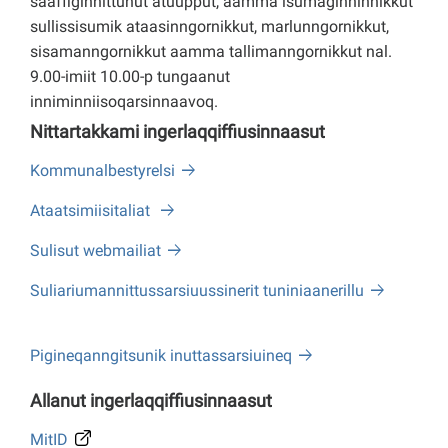
saaffiginnittunut atuupput, aamma isumaginninnikkut
sullissisumik ataasinngornikkut, marlunngornikkut,
sisamanngornikkut aamma tallimanngornikkut nal.
9.00-imiit 10.00-p tungaanut
inniminniisoqarsinnaavoq.
Nittartakkami ingerlaqqiffiusinnaasut
Kommunalbestyrelsi
Ataatsimiisitaliat
Sulisut webmailiat
Suliariumannittussarsiuussinerit tuniniaanerillu
Pigineqanngitsunik inuttassarsiuineq
Allanut ingerlaqqiffiusinnaasut
MitID