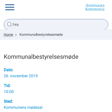
Borger
Home
Kommunalbestyrelsesmøde
Erhverv
Politik
Kommunalbestyrelsesmøde
Tsunami
Dato:
26. november 2019
Tid:
10:00
sullissivik.gl
Sted:
Planportal
Kommunens mødesal