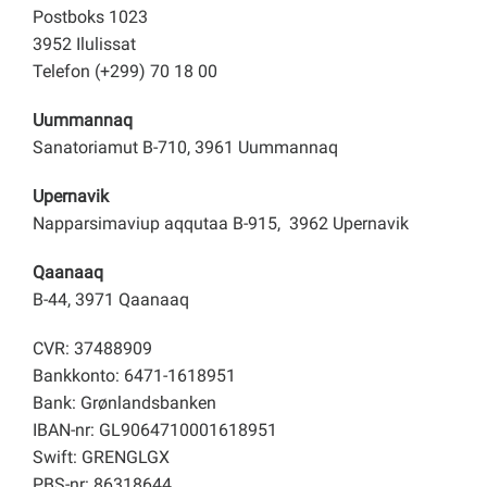
Postboks 1023
3952 Ilulissat
Telefon (+299) 70 18 00
Uummannaq
Sanatoriamut B-710, 3961 Uummannaq
Upernavik
Napparsimaviup aqqutaa B-915, 3962 Upernavik
Qaanaaq
B-44, 3971 Qaanaaq
CVR: 37488909
Bankkonto: 6471-1618951
Bank: Grønlandsbanken
IBAN-nr: GL9064710001618951
Swift: GRENGLGX
PBS-nr: 86318644