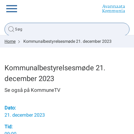
Borger
Home
Kommunalbestyrelsesmøde 21. december 2023
Erhverv
Politik
Kommunalbestyrelsesmøde 21.
december 2023
Tsunami
Se også på KommuneTV
Dato:
sullissivik.gl
21. december 2023
Planportal
Tid:
09:00