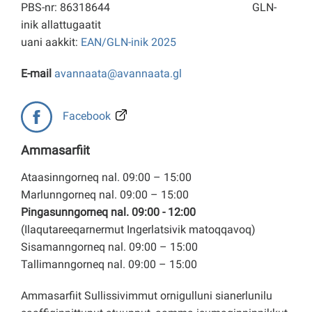
PBS-nr: 86318644
GLN-
inik allattugaatit
uani aakkit:
EAN/GLN-inik 2025
E-mail
avannaata@avannaata.gl
Facebook
Ammasarfiit
Ataasinngorneq nal. 09:00 – 15:00
Marlunngorneq nal. 09:00 – 15:00
Pingasunngorneq nal. 09:00 - 12:00
(Ilaqutareeqarnermut Ingerlatsivik matoqqavoq)
Sisamanngorneq nal. 09:00 – 15:00
Tallimanngorneq nal. 09:00 – 15:00
Ammasarfiit Sullissivimmut ornigulluni sianerlunilu