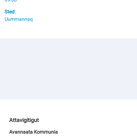
Kommuni pillugu paasissutissat
Sted:
Uummannaq
Attavigitigut
Avannaata Kommunia