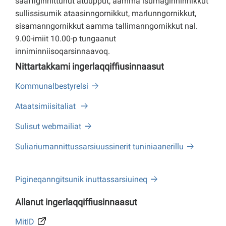
saaffiginnittunut atuupput, aamma isumaginninnikkut
sullissisumik ataasinngornikkut, marlunngornikkut,
sisamanngornikkut aamma tallimanngornikkut nal.
9.00-imiit 10.00-p tungaanut
inniminniisoqarsinnaavoq.
Nittartakkami ingerlaqqiffiusinnaasut
Kommunalbestyrelsi
Ataatsimiisitaliat
Sulisut webmailiat
Suliariumannittussarsiuussinerit tuniniaanerillu
Pigineqanngitsunik inuttassarsiuineq
Allanut ingerlaqqiffiusinnaasut
MitID