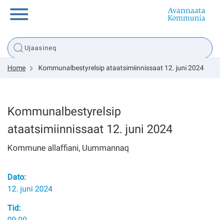
Innuttaasunut
Home
Kommunalbestyrelsip ataatsimiinnissaat 12. juni 2024
Inuussutissarsiorneq
Politikki
Kommunalbestyrelsip
ataatsimiinnissaat 12. juni 2024
Tassaarsuaq
Kommune allaffiani, Uummannaq
Dato:
sullissivik.gl
12. juni 2024
Pilersaarutinut isaavik
Tid:
09:00