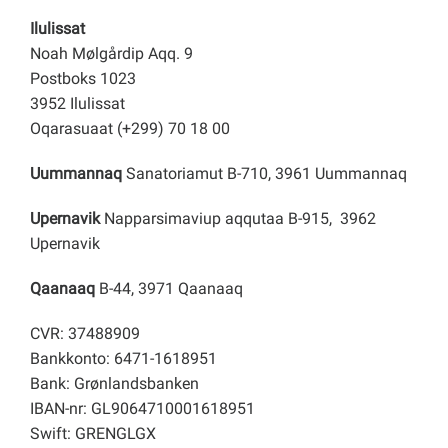
Ilulissat
Noah Mølgårdip Aqq. 9
Postboks 1023
3952 Ilulissat
Oqarasuaat (+299) 70 18 00
Uummannaq
Sanatoriamut B-710, 3961 Uummannaq
Upernavik
Napparsimaviup aqqutaa B-915, 3962
Upernavik
Qaanaaq
B-44, 3971 Qaanaaq
CVR: 37488909
Bankkonto: 6471-1618951
Bank: Grønlandsbanken
IBAN-nr: GL9064710001618951
Swift: GRENGLGX