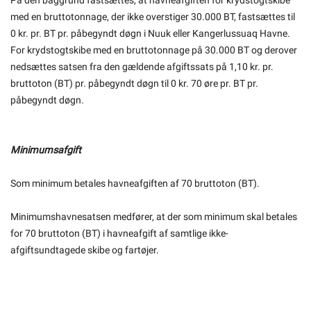
På den baggrund fastsættes, at havneafgiften for krydstogtskibe
med en bruttotonnage, der ikke overstiger 30.000 BT, fastsættes til
0 kr. pr. BT pr. påbegyndt døgn i Nuuk eller Kangerlussuaq Havne.
For krydstogtskibe med en bruttotonnage på 30.000 BT og derover
nedsættes satsen fra den gældende afgiftssats på 1,10 kr. pr.
bruttoton (BT) pr. påbegyndt døgn til 0 kr. 70 øre pr. BT pr.
påbegyndt døgn.
Minimumsafgift
Som minimum betales havneafgiften af 70 bruttoton (BT).
Minimumshavnesatsen medfører, at der som minimum skal betales
for 70 bruttoton (BT) i havneafgift af samtlige ikke-
afgiftsundtagede skibe og fartøjer.