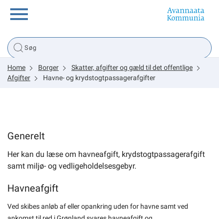
Borger
Home
Borger
Skatter, afgifter og gæld til det offentlige
Erhverv
Afgifter
Havne- og krydstogtpassagerafgifter
Politik
Generelt
Tsunami
Her kan du læse om havneafgift, krydstogtpassagerafgift
samt miljø- og vedligeholdelsesgebyr.
sullissivik.gl
Havneafgift
Planportal
Ved skibes anløb af eller opankring uden for havne samt ved
ankomst til red i Grønland svares havneafgift og