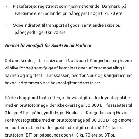
Fiskefartøjer registreret som hjemmehørende i Danmark, på
Færøerne eller i udlandet pr. påbegyndt døgn 0 kr. 70 øre.
Skibe indrettet til transport af gods, samt andre skibe pr.
påbegyndt uge 0 kr. 70 øre.
Nedsat havneafgift for Sikuki Nuuk Harbour
Det anerkendes, at prisniveauet i Nuuk samt Kangerlussuaq havne
vil blive for højt som følge af kombinationen af brugerbetaling til
havnen og afgifter til landskassen, hvorfor Nuuk og Kangerlussuaq
havne indrømmes visse havneafgiftsnedsættelser.
På den baggrund fastsættes, at havneafgiften for krydstogtskibe
med en bruttotonnage, der ikke overstiger 30.000 BT, fastsættes til
0 kr. pr. BT pr. påbegyndt døgn i Nuuk eller Kangerlussuaq Havne.
For krydstogtskibe med en bruttotonnage på 30.000 BT og derover
nedsættes satsen fra den gældende afgiftssats på 1,10 kr. pr.
bruttoton (BT) pr. påbegyndt døgn til 0 kr. 70 øre pr. BT pr.