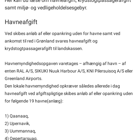
Her kan du læse om havneafgift, krydstogtpassagerafgift
samt miljø- og vedligeholdelsesgebyr.
Havneafgift
Ved skibes anløb af eller opankring uden for havne samt ved
ankomst til red i Grønland svares havneafgift og
krydstogtpassagerafgift til landskassen.
Havnemyndighedsopgaven varetages – afhængig af havn – af
enten RAL A/S, SIKUKI Nuuk Harbour A/S, KNI Pilersuisoq A/S eller
Greenland Airports.
Den lokale havnemyndighed opkræver således allerede i dag
havneafgift ved afgiftspligtige skibes anløb af eller opankring uden
for følgende 19 havne(anlæg):
1) Qaanaaq,
2) Upernavik,
3) Uummannaq,
4) Qeqertarsuaq,