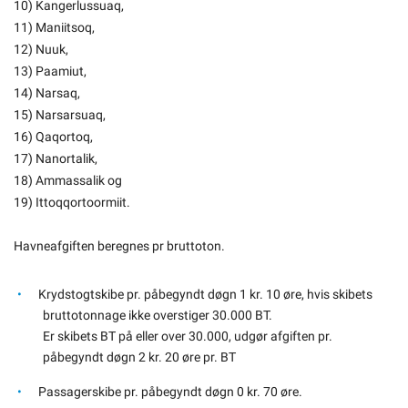
10) Kangerlussuaq,
11) Maniitsoq,
12) Nuuk,
13) Paamiut,
14) Narsaq,
15) Narsarsuaq,
16) Qaqortoq,
17) Nanortalik,
18) Ammassalik og
19) Ittoqqortoormiit.
Havneafgiften beregnes pr bruttoton.
Krydstogtskibe pr. påbegyndt døgn 1 kr. 10 øre, hvis skibets
bruttotonnage ikke overstiger 30.000 BT.
Er skibets BT på eller over 30.000, udgør afgiften pr.
påbegyndt døgn 2 kr. 20 øre pr. BT
Passagerskibe pr. påbegyndt døgn 0 kr. 70 øre.