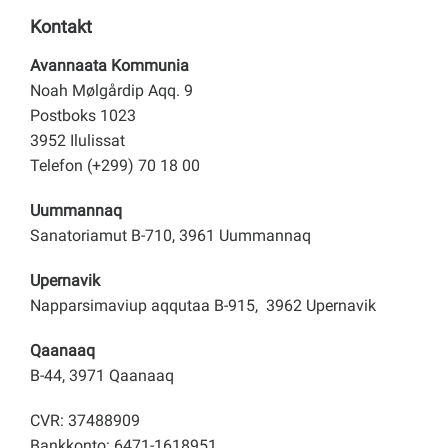
Kontakt
Avannaata Kommunia
Noah Mølgårdip Aqq. 9
Postboks 1023
3952 Ilulissat
Telefon (+299) 70 18 00
Uummannaq
Sanatoriamut B-710, 3961 Uummannaq
Upernavik
Napparsimaviup aqqutaa B-915, 3962 Upernavik
Qaanaaq
B-44, 3971 Qaanaaq
CVR: 37488909
Bankkonto: 6471-1618951