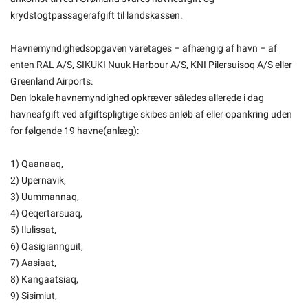
Om kommunen
krydstogtpassagerafgift til landskassen.
Havnemyndighedsopgaven varetages – afhængig af havn – af
enten RAL A/S, SIKUKI Nuuk Harbour A/S, KNI Pilersuisoq A/S eller
Greenland Airports.
Den lokale havnemyndighed opkræver således allerede i dag
havneafgift ved afgiftspligtige skibes anløb af eller opankring uden
for følgende 19 havne(anlæg):
1) Qaanaaq,
2) Upernavik,
3) Uummannaq,
4) Qeqertarsuaq,
5) Ilulissat,
6) Qasigiannguit,
7) Aasiaat,
8) Kangaatsiaq,
9) Sisimiut,