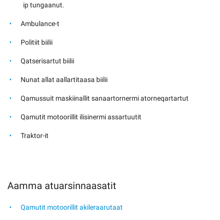
ip tungaanut.
Ambulance-t
Politiit biilii
Qatserisartut biilii
Nunat allat aallartitaasa biilii
Qamussuit maskiinallit sanaartornermi atorneqartartut
Qamutit motoorillit ilisinermi assartuutit
Traktor-it
Aamma atuarsinnaasatit
Qamutit motoorillit akileraarutaat