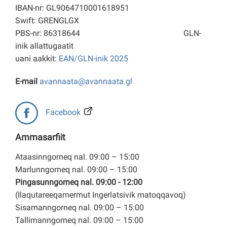
IBAN-nr: GL9064710001618951
Swift: GRENGLGX
PBS-nr: 86318644
GLN-
inik allattugaatit
uani aakkit:
EAN/GLN-inik 2025
E-mail
avannaata@avannaata.gl
Facebook
Ammasarfiit
Ataasinngorneq nal. 09:00 – 15:00
Marlunngorneq nal. 09:00 – 15:00
Pingasunngorneq nal. 09:00 - 12:00
(Ilaqutareeqarnermut Ingerlatsivik matoqqavoq)
Sisamanngorneq nal. 09:00 – 15:00
Tallimanngorneq nal. 09:00 – 15:00