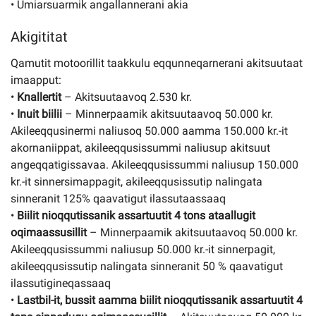
• Umiarsuarmik angallannerani akia
Akigititat
Qamutit motoorillit taakkulu eqqunneqarnerani akitsuutaat
imaapput:
•
Knallertit
– Akitsuutaavoq 2.530 kr.
•
Inuit biilii
– Minnerpaamik akitsuutaavoq 50.000 kr.
Akileeqqusinermi naliusoq 50.000 aamma 150.000 kr.-it
akornaniippat, akileeqqusissummi naliusup akitsuut
angeqqatigissavaa. Akileeqqusissummi naliusup 150.000
kr.-it sinnersimappagit, akileeqqusissutip nalingata
sinneranit 125% qaavatigut ilassutaassaaq
•
Biilit nioqqutissanik assartuutit 4 tons ataallugit
oqimaassusillit
– Minnerpaamik akitsuutaavoq 50.000 kr.
Akileeqqusissummi naliusup 50.000 kr.-it sinnerpagit,
akileeqqusissutip nalingata sinneranit 50 % qaavatigut
ilassutigineqassaaq
•
Lastbil-it, bussit aamma biilit nioqqutissanik assartuutit 4