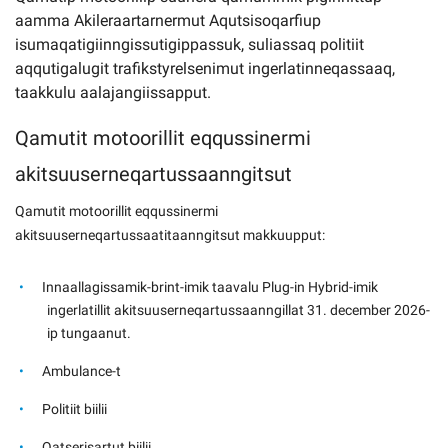
aamma Akileraartarnermut Aqutsisoqarfiup
isumaqatigiinngissutigippassuk, suliassaq politiit
aqqutigalugit trafikstyrelsenimut ingerlatinneqassaaq,
taakkulu aalajangiissapput.
Qamutit motoorillit eqqussinermi
akitsuuserneqartussaanngitsut
Qamutit motoorillit eqqussinermi
akitsuuserneqartussaatitaanngitsut makkuupput:
Innaallagissamik-brint-imik taavalu Plug-in Hybrid-imik
ingerlatillit akitsuuserneqartussaanngillat 31. december 2026-
ip tungaanut.
Ambulance-t
Politiit biilii
Qatserisartut biilii