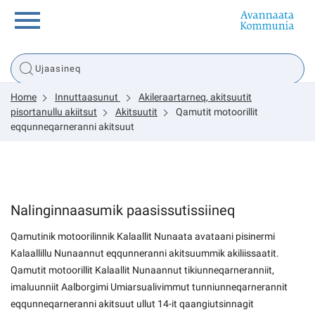
Innuttaasunut
Home
Innuttaasunut
Akileraartarneq, akitsuutit
Inuussutissarsiorneq
pisortanullu akiitsut
Akitsuutit
Qamutit motoorillit
eqqunneqarneranni akitsuut
Politikki
Tassaarsuaq
Nalinginnaasumik paasissutissiineq
Qamutinik motoorilinnik Kalaallit Nunaata avataani pisinermi
Kalaallillu Nunaannut eqqunneranni akitsuummik akiliissaatit.
sullissivik.gl
Qamutit motoorillit Kalaallit Nunaannut tikiunneqarneranniit,
imaluunniit Aalborgimi Umiarsualivimmut tunniunneqarnerannit
Pilersaarutinut isaavik
eqqunneqarneranni akitsuut ullut 14-it qaangiutsinnagit