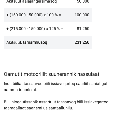
Akitsuut aalajangersimasoq
50.000
+ (150.000 - 50.000) x 100 % =
100.000
+ (215.000 - 150.000) x 125 % =
81.250
Akitsuut,
tamarmiusoq
231.250
Qamutit motoorillit suunerannik nassuiaat
Inuit biiliat tassaavoq biili issiaveqartoq saarliit saniatigut
aamma tunorlerni.
Biili nioqqutissanik assartuut tassaavoq biili issiaveqartoq
taamaallaat saarlerni usisaataallunilu.