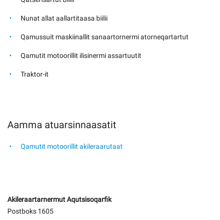
Nunat allat aallartitaasa biilii
Qamussuit maskiinallit sanaartornermi atorneqartartut
Qamutit motoorillit ilisinermi assartuutit
Traktor-it
Aamma atuarsinnaasatit
Qamutit motoorillit akileraarutaat
Akileraartarnermut Aqutsisoqarfik
Postboks 1605