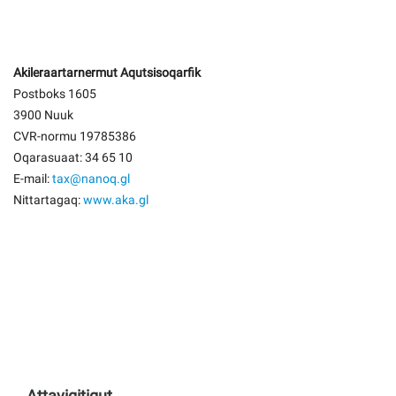
Akileraartarnermut Aqutsisoqarfik
Postboks 1605
3900 Nuuk
CVR-normu 19785386
Oqarasuaat: 34 65 10
E-mail:
tax@nanoq.gl
Nittartagaq:
www.aka.gl
Attavigitigut