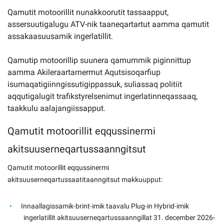
Qamutit motoorillit nunakkoorutit tassaapput,
assersuutigalugu ATV-nik taaneqartartut aamma qamutit
assakaasuusamik ingerlatillit.
Qamutip motoorillip suunera qamummik piginnittup
aamma Akileraartarnermut Aqutsisoqarfiup
isumaqatigiinngissutigippassuk, suliassaq politiit
aqqutigalugit trafikstyrelsenimut ingerlatinneqassaaq,
taakkulu aalajangiissapput.
Qamutit motoorillit eqqussinermi
akitsuuserneqartussaanngitsut
Qamutit motoorillit eqqussinermi
akitsuuserneqartussaatitaanngitsut makkuupput:
Innaallagissamik-brint-imik taavalu Plug-in Hybrid-imik
ingerlatillit akitsuuserneqartussaanngillat 31. december 2026-