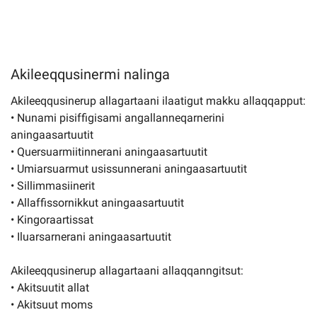
Akileeqqusinermi nalinga
Akileeqqusinerup allagartaani ilaatigut makku allaqqapput:
• Nunami pisiffigisami angallanneqarnerini
aningaasartuutit
• Quersuarmiitinnerani aningaasartuutit
• Umiarsuarmut usissunnerani aningaasartuutit
• Sillimmasiinerit
• Allaffissornikkut aningaasartuutit
• Kingoraartissat
• Iluarsarnerani aningaasartuutit
Akileeqqusinerup allagartaani allaqqanngitsut:
• Akitsuutit allat
• Akitsuut moms