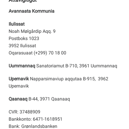
Avannaata Kommunia
Ilulissat
Noah Mølgårdip Aqq. 9
Postboks 1023
3952 Ilulissat
Oqarasuaat (+299) 70 18 00
Uummannaq
Sanatoriamut B-710, 3961 Uummannaq
Upernavik
Napparsimaviup aqqutaa B-915, 3962
Upernavik
Qaanaaq
B-44, 3971 Qaanaaq
CVR: 37488909
Bankkonto: 6471-1618951
Bank: Grønlandsbanken