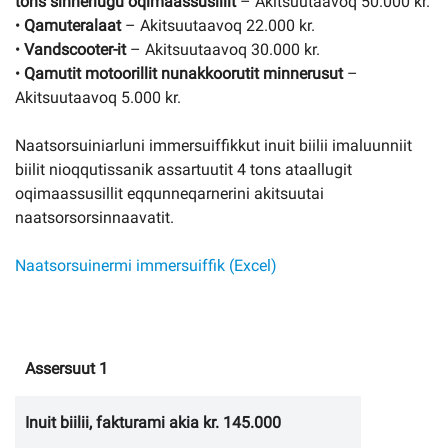
tons sinnerlugu oqimaassusillit
– Akitsuutaavoq 50.000 kr.
•
Qamuteralaat
– Akitsuutaavoq 22.000 kr.
•
Vandscooter-it
– Akitsuutaavoq 30.000 kr.
•
Qamutit motoorillit nunakkoorutit minnerusut
–
Akitsuutaavoq 5.000 kr.
Naatsorsuiniarluni immersuiffikkut inuit biilii imaluunniit
biilit nioqqutissanik assartuutit 4 tons ataallugit
oqimaassusillit eqqunneqarnerini akitsuutai
naatsorsorsinnaavatit.
Naatsorsuinermi immersuiffik (Excel)
Assersuut 1
Inuit biilii, fakturami akia kr. 145.000