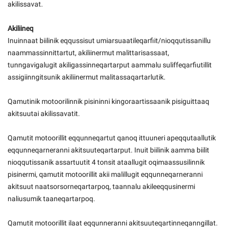
akilissavat.
Kommuni pillugu paasissutissat
Akiliineq
Inuinnaat biilinik eqqussisut umiarsuaatileqarfiit/nioqqutissanillu
naammassinnittartut, akiliinermut malittarisassaat,
tunngavigalugit akiligassinneqartarput aammalu suliffeqarfiutillit
assigiinngitsunik akiliinermut malitassaqartarlutik.
Qamutinik motoorilinnik pisininni kingoraartissaanik pisiguittaaq
akitsuutai akilissavatit.
Qamutit motoorillit eqqunneqartut qanoq ittuuneri apeqqutaallutik
eqqunneqarneranni akitsuuteqartarput. Inuit biilinik aamma biilit
nioqqutissanik assartuutit 4 tonsit ataallugit oqimaassusilinnik
pisinermi, qamutit motoorillit akii malillugit eqqunneqarneranni
akitsuut naatsorsorneqartarpoq, taannalu akileeqqusinermi
naliusumik taaneqartarpoq.
Qamutit motoorillit ilaat eqqunneranni akitsuuteqartinneqanngillat.