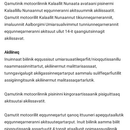
Qamutinik motoorilinnik Kalaallit Nunaata avataani pisinermi
Kalaallillu Nunaannut eqqunneranni akitsuummik akiliissaatit.
Qamutit motoorillit Kalaallit Nunaannut tikiunneqarneranniit,
imaluunniit Aalborgimi Umiarsualivimmut tunniunneqarnerannit
eqqunneqarneranni akitsuut ullut 14-it qaangiutsinnagit
akilissavat.
Akiliineq
Inuinnaat biilinik eqqussisut umiarsuaatileqarfiit/nioqqutissanillu
naammassinnittartut, akiliinermut malittarisassaat,
tunngavigalugit akiligassinneqartarput aammalu suliffeqarfiutillit
assigiinngitsunik akiliinermut malitassaqartarlutik.
Qamutinik motoorilinnik pisininni kingoraartissaanik pisiguittaaq
akitsuutai akilissavatit.
Qamutit motoorillit eqqunneqartut qanoq ittuuneri apeqqutaallutik
eqqunneqarneranni akitsuuteqartarput. Inuit biilinik aamma biilit
nioqqutissanik assartuutit 4 tonsit ataallugit oqimaassusilinnik