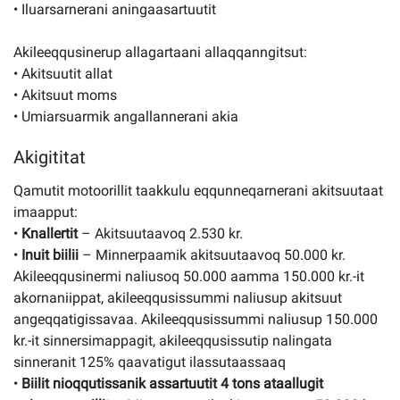
• Iluarsarnerani aningaasartuutit
Akileeqqusinerup allagartaani allaqqanngitsut:
• Akitsuutit allat
• Akitsuut moms
• Umiarsuarmik angallannerani akia
Akigititat
Qamutit motoorillit taakkulu eqqunneqarnerani akitsuutaat
imaapput:
•
Knallertit
– Akitsuutaavoq 2.530 kr.
•
Inuit biilii
– Minnerpaamik akitsuutaavoq 50.000 kr.
Akileeqqusinermi naliusoq 50.000 aamma 150.000 kr.-it
akornaniippat, akileeqqusissummi naliusup akitsuut
angeqqatigissavaa. Akileeqqusissummi naliusup 150.000
kr.-it sinnersimappagit, akileeqqusissutip nalingata
sinneranit 125% qaavatigut ilassutaassaaq
•
Biilit nioqqutissanik assartuutit 4 tons ataallugit