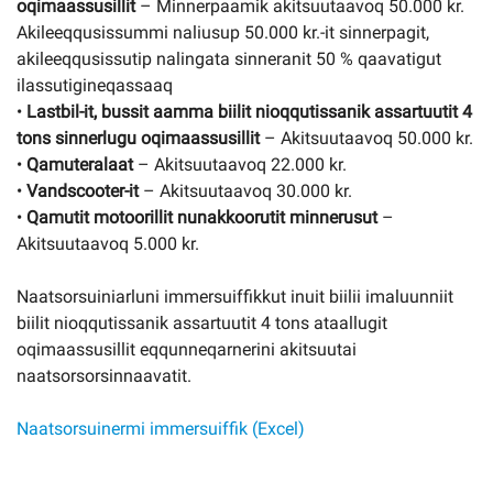
oqimaassusillit
– Minnerpaamik akitsuutaavoq 50.000 kr.
Akileeqqusissummi naliusup 50.000 kr.-it sinnerpagit,
akileeqqusissutip nalingata sinneranit 50 % qaavatigut
ilassutigineqassaaq
•
Lastbil-it, bussit aamma biilit nioqqutissanik assartuutit 4
tons sinnerlugu oqimaassusillit
– Akitsuutaavoq 50.000 kr.
•
Qamuteralaat
– Akitsuutaavoq 22.000 kr.
•
Vandscooter-it
– Akitsuutaavoq 30.000 kr.
•
Qamutit motoorillit nunakkoorutit minnerusut
–
Akitsuutaavoq 5.000 kr.
Naatsorsuiniarluni immersuiffikkut inuit biilii imaluunniit
biilit nioqqutissanik assartuutit 4 tons ataallugit
oqimaassusillit eqqunneqarnerini akitsuutai
naatsorsorsinnaavatit.
Naatsorsuinermi immersuiffik (Excel)