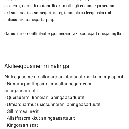
pisinermi, qamutit motoorillit akii malillugit eqqunneqarneranni
akitsuut naatsorsorneqartarpoq, taannalu akileeqqusinermi
naliusumik taaneqartarpoq.
Qamutit motoorillit ilaat eqqunneranni akitsuuteqartinneqanngillat.
Akileeqqusinermi nalinga
Akileeqqusinerup allagartaani ilaatigut makku allaqqapput:
• Nunami pisiffigisami angallanneqarnerini
aningaasartuutit
• Quersuarmiitinnerani aningaasartuutit
• Umiarsuarmut usissunnerani aningaasartuutit
• Sillimmasiinerit
• Allaffissornikkut aningaasartuutit
• Kingoraartissat