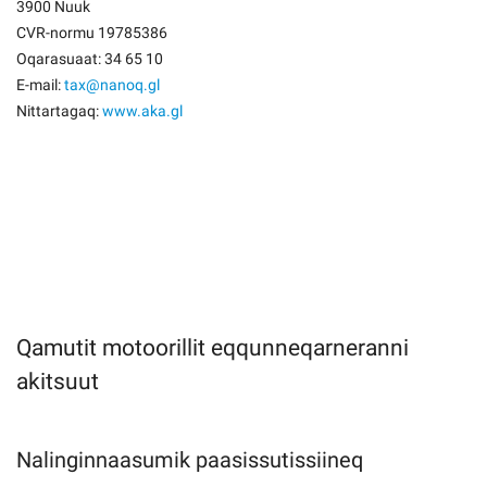
3900 Nuuk
CVR-normu 19785386
Oqarasuaat: 34 65 10
E-mail:
tax@nanoq.gl
Nittartagaq:
www.aka.gl
Qamutit motoorillit eqqunneqarneranni
akitsuut
Nalinginnaasumik paasissutissiineq