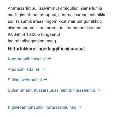
Ammasarfiit Sullissivimmut ornigulluni sianerlunilu
saaffiginnittunut atuupput, aamma isumaginninnikkut
sullissisumik ataasinngornikkut, marlunngornikkut,
sisamanngornikkut aamma tallimanngornikkut nal.
9.00-imiit 10.00-p tungaanut
inniminniisoqarsinnaavoq.
Nittartakkami ingerlaqqiffiusinnaasut
Kommunalbestyrelsi
Ataatsimiisitaliat
Sulisut webmailiat
Suliariumannittussarsiuussinerit tuniniaanerillu
Pigineqanngitsunik inuttassarsiuineq