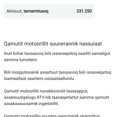
Akitsuut,
tamarmiusoq
231.250
Qamutit motoorillit suunerannik nassuiaat
Inuit biiliat tassaavoq biili issiaveqartoq saarliit saniatigut
aamma tunorlerni.
Biili nioqqutissanik assartuut tassaavoq biili issiaveqartoq
taamaallaat saarlerni usisaataallunilu.
Qamutit motoorillit nunakkoorutit tassaapput,
assersuutigalugu ATV-nik taaneqartartut aamma qamutit
assakaasuusamik ingerlatillit.
Qamutip motoorillip suunera qamummik piginnittup