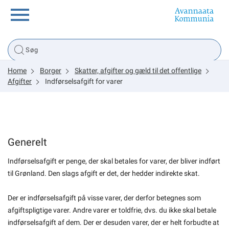
Borger
Home
Borger
Skatter, afgifter og gæld til det offentlige
Erhverv
Afgifter
Indførselsafgift for varer
Politik
Generelt
Tsunami
Indførselsafgift er penge, der skal betales for varer, der bliver indført
til Grønland. Den slags afgift er det, der hedder indirekte skat.
sullissivik.gl
Der er indførselsafgift på visse varer, der derfor betegnes som
afgiftspligtige varer. Andre varer er toldfrie, dvs. du ikke skal betale
Planportal
indførselsafgift af dem. Der er desuden varer, der er helt forbudte at