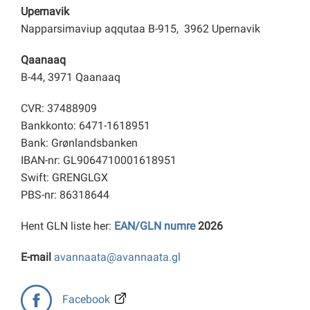
Upernavik
Napparsimaviup aqqutaa B-915, 3962 Upernavik
Qaanaaq
B-44, 3971 Qaanaaq
CVR: 37488909
Bankkonto: 6471-1618951
Bank: Grønlandsbanken
IBAN-nr: GL9064710001618951
Swift: GRENGLGX
PBS-nr: 86318644
Hent GLN liste her:
EAN/GLN numre
2026
E-mail
avannaata@avannaata.gl
Facebook