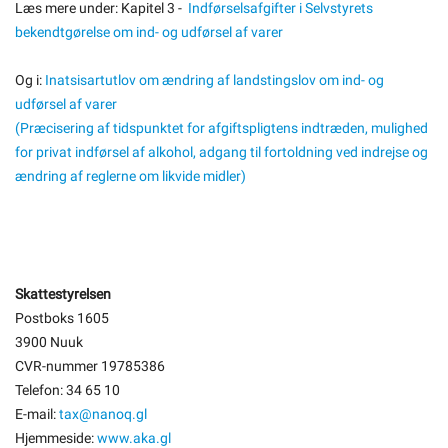
Læs mere under: Kapitel 3 -
Indførselsafgifter i Selvstyrets
bekendtgørelse om ind- og udførsel af varer
Og i:
Inatsisartutlov om ændring af landstingslov om ind- og
udførsel af varer
(Præcisering af tidspunktet for afgiftspligtens indtræden, mulighed
for privat indførsel af alkohol, adgang til fortoldning ved indrejse og
ændring af reglerne om likvide midler)
Skattestyrelsen
Postboks 1605
3900 Nuuk
CVR-nummer 19785386
Telefon: 34 65 10
E-mail:
tax@nanoq.gl
Hjemmeside:
www.aka.gl