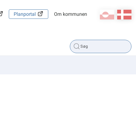
kl-GL
da
Planportal
Om kommunen