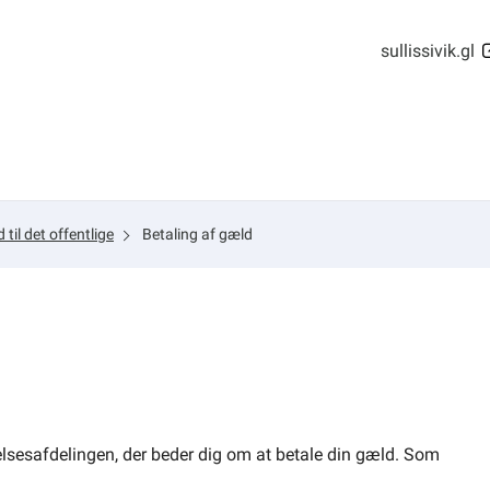
sullissivik.gl
 til det offentlige
Betaling af gæld
rivelsesafdelingen, der beder dig om at betale din gæld. Som