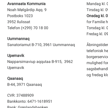
Avannaata Kommunia
Mandag kl. 
Noah Mølgårdip Aqq. 9
Tirsdag kl. 
Postboks 1023
Onsdag kl. 0
3952 Ilulissat
for Familie h
Telefon (+299) 70 18 00
Torsdag kl. 
Fredag kl. 0
Uummannaq
Sanatoriamut B-710, 3961 Uummannaq
Åbningstider
telefonisk h
Upernavik
borgerservice
Napparsimaviup aqqutaa B-915, 3962
mulighed for 
Upernavik
sagsbehandl
og fredag kl
Qaanaaq
B-44, 3971 Qaanaaq
CVR: 37488909
Bankkonto: 6471-1618951
Bank: Grønlandsbanken