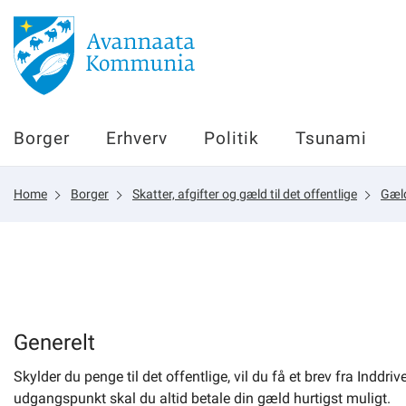
Borger
Borger
Erhverv
Politik
Tsunami
Erhverv
Home
Borger
Skatter, afgifter og gæld til det offentlige
Gæld
Politik
Tsunami
sullissivik.gl
Generelt
Skylder du penge til det offentlige, vil du få et brev fra Indd
Planportal
udgangspunkt skal du altid betale din gæld hurtigst muligt.