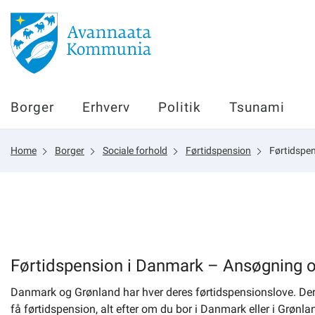
Borger
Borger
Erhverv
Politik
Tsunami
Erhverv
Home
Borger
Sociale forhold
Førtidspension
Førtidspe
Politik
Tsunami
sullissivik.gl
Førtidspension i Danmark – Ansøgning 
Danmark og Grønland har hver deres førtidspensionslove. Der be
Planportal
få førtidspension, alt efter om du bor i Danmark eller i Grønla