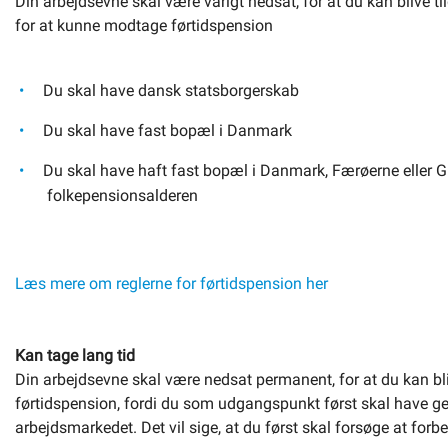
Din arbejdsevne skal være varigt nedsat, for at du kan blive til
for at kunne modtage førtidspension
Du skal have dansk statsborgerskab
Du skal have fast bopæl i Danmark
Du skal have haft fast bopæl i Danmark, Færøerne eller Gr
folkepensionsalderen
Læs mere om reglerne for førtidspension her
Kan tage lang tid
Din arbejdsevne skal være nedsat permanent, for at du kan blive
førtidspension, fordi du som udgangspunkt først skal have ge
arbejdsmarkedet. Det vil sige, at du først skal forsøge at forb