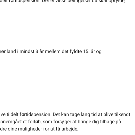
delt førtidspension. Der er visse betingelser du skal opfylde,
ønland i mindst 3 år mellem det fyldte 15. år og
 tildelt førtidspension. Det kan tage lang tid at blive tilkendt
nnemgået et forløb, som forsøger at bringe dig tilbage på
edre dine muligheder for at få arbejde.