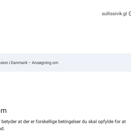
sullissivik.gl
nsion i Danmark – Ansøgning om
om
tyder at der er forskellige betingelser du skal opfylde for at
nd.