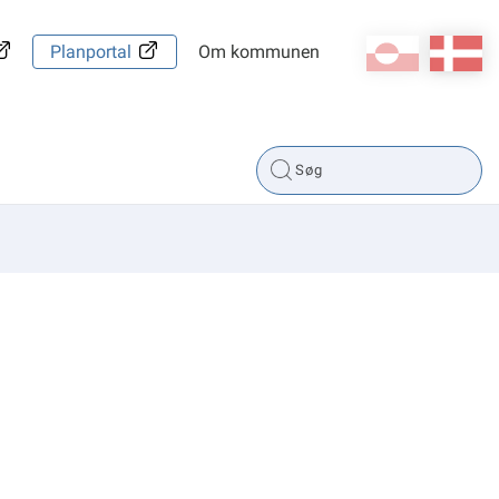
kl-GL
da
Planportal
Om kommunen