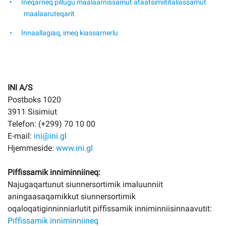
Ineqarneq pillugu maalaarnissamut ataatsimiititaliassamut
maalaaruteqarit
Innaallagiaq, imeq kiassarnerlu
INI A/S
Postboks 1020
3911 Sisimiut
Telefon: (+299) 70 10 00
E-mail:
ini@ini.gl
Hjemmeside:
www.ini.gl
Piffissamik inniminniineq:
Najugaqartunut siunnersortimik imaluunniit
aningaasaqarnikkut siunnersortimik
oqaloqatiginninniarlutit piffissamik inniminniisinnaavutit:
Piffissamik inniminniineq