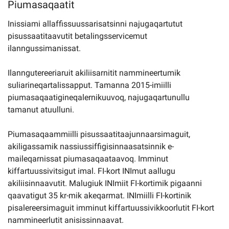
Piumasaqaatit
Kommuni pillugu paasissutissat
Inissiami allaffissuussarisatsinni najugaqartutut
pisussaatitaavutit betalingsservicemut
ilanngussimanissat.
Ilanngutereeriaruit akiliisarnitit nammineertumik
suliarineqartalissapput. Tamanna 2015-imiilli
piumasaqaatigineqalernikuuvoq, najugaqartunullu
tamanut atuulluni.
Piumasaqaammiilli pisussaatitaajunnaarsimaguit,
akiligassamik nassiussiffigisinnaasatsinnik e-
maileqarnissat piumasaqaataavoq. Imminut
kiffartuussivitsigut imal. FI-kort INImut aallugu
akiliisinnaavutit. Malugiuk INImiit FI-kortimik pigaanni
qaavatigut 35 kr-mik akeqarmat. INImiilli FI-kortinik
pisalereersimaguit imminut kiffartuussivikkoorlutit FI-kort
nammineerlutit anisissinnaavat.