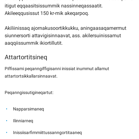
itigut eqqaasitsissummik nassinneqassaatit.
Akileeqqusissut 150 kr-mik akeqarpoq.
Akiliinissaq ajornakusoortikkukku, aningaasaqarnermut
siunnersorti attavigisinnaavat, ass. akilersuinissamut
aaqqiissummik ikiortillutit.
Attartortitsineq
Piffissami peqanngiffigisanni inissiat inummut allamut
attartortsikkallarsinnaavat.
Peqanngissutigineqartut:
Napparsimaneq
Ilinniarneq
Inissiisarfimmiittussanngortitaaneq