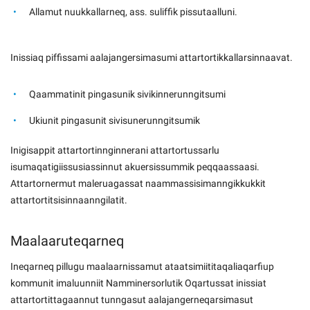
Allamut nuukkallarneq, ass. suliffik pissutaalluni.
Inissiaq piffissami aalajangersimasumi attartortikkallarsinnaavat.
Qaammatinit pingasunik sivikinnerunngitsumi
Ukiunit pingasunit sivisunerunngitsumik
Inigisappit attartortinnginnerani attartortussarlu
isumaqatigiissusiassinnut akuersissummik peqqaassaasi.
Attartornermut maleruagassat naammassisimanngikkukkit
attartortitsisinnaanngilatit.
Maalaaruteqarneq
Ineqarneq pillugu maalaarnissamut ataatsimiititaqaliaqarfiup
kommunit imaluunniit Namminersorlutik Oqartussat inissiat
attartortittagaannut tunngasut aalajangerneqarsimasut