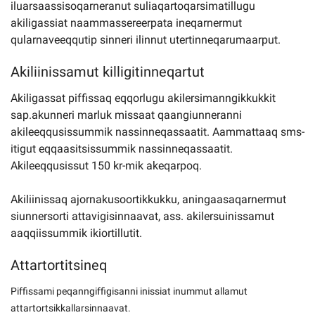
iluarsaassisoqarneranut suliaqartoqarsimatillugu
akiligassiat naammassereerpata ineqarnermut
qularnaveeqqutip sinneri ilinnut utertinneqarumaarput.
Akiliinissamut killigitinneqartut
Akiligassat piffissaq eqqorlugu akilersimanngikkukkit
sap.akunneri marluk missaat qaangiunneranni
akileeqqusissummik nassinneqassaatit. Aammattaaq sms-
itigut eqqaasitsissummik nassinneqassaatit.
Akileeqqusissut 150 kr-mik akeqarpoq.
Akiliinissaq ajornakusoortikkukku, aningaasaqarnermut
siunnersorti attavigisinnaavat, ass. akilersuinissamut
aaqqiissummik ikiortillutit.
Attartortitsineq
Piffissami peqanngiffigisanni inissiat inummut allamut
attartortsikkallarsinnaavat.