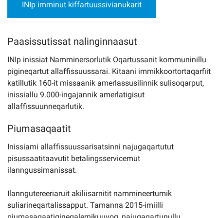
INIp imminut kiffartuussivianukarit
Paasissutissat nalinginnaasut
INIp inissiat Namminersorlutik Oqartussanit kommuninillu
pigineqartut allaffissuussarai. Kitaani immikkoortortaqarfiit
katillutik 160-it missaanik amerlassusilinnik sulisoqarput,
inissiallu 9.000-ingajannik amerlatigisut
allaffissuunneqarlutik.
Piumasaqaatit
Inissiami allaffissuussarisatsinni najugaqartutut
pisussaatitaavutit betalingsservicemut
ilanngussimanissat.
Ilanngutereeriaruit akiliisarnitit nammineertumik
suliarineqartalissapput. Tamanna 2015-imiilli
piumasaqaatigineqalernikuuvoq, najugaqartunullu