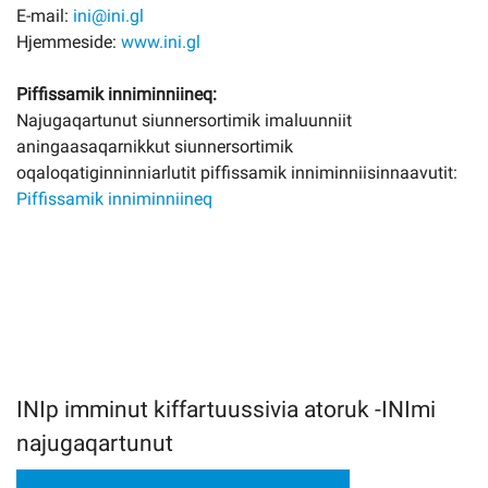
E-mail:
ini@ini.gl
Hjemmeside:
www.ini.gl
Piffissamik inniminniineq:
Najugaqartunut siunnersortimik imaluunniit
aningaasaqarnikkut siunnersortimik
oqaloqatiginninniarlutit piffissamik inniminniisinnaavutit:
Piffissamik inniminniineq
INIp imminut kiffartuussivia atoruk -INImi
najugaqartunut