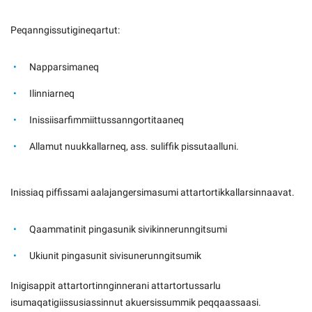
Peqanngissutigineqartut:
Napparsimaneq
Ilinniarneq
Inissiisarfimmiittussanngortitaaneq
Allamut nuukkallarneq, ass. suliffik pissutaalluni.
Inissiaq piffissami aalajangersimasumi attartortikkallarsinnaavat.
Qaammatinit pingasunik sivikinnerunngitsumi
Ukiunit pingasunit sivisunerunngitsumik
Inigisappit attartortinnginnerani attartortussarlu
isumaqatigiissusiassinnut akuersissummik peqqaassaasi.