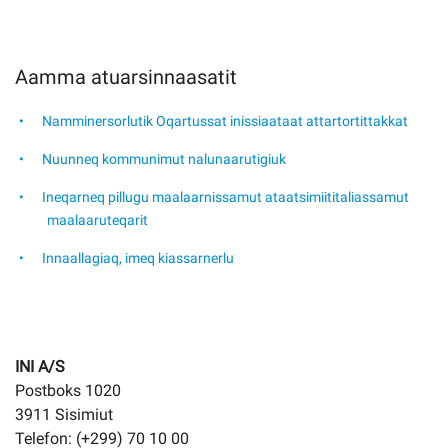
Aamma atuarsinnaasatit
Namminersorlutik Oqartussat inissiaataat attartortittakkat
Nuunneq kommunimut nalunaarutigiuk
Ineqarneq pillugu maalaarnissamut ataatsimiititaliassamut
maalaaruteqarit
Innaallagiaq, imeq kiassarnerlu
INI A/S
Postboks 1020
3911 Sisimiut
Telefon: (+299) 70 10 00