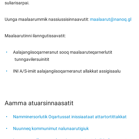
suliarisarpai.
Uunga maalaarummik nassiussisinnaavutit:
maalaarut@nanoq.gl
Maalaarutinni ilanngutissavatit:
Aalajangiisoqarneranut sooq maalaaruteqarnerlutit
tunngavilersuinitit
INI A/S-imiit aalajangiisoqarneranut allakkat assigisaalu
Aamma atuarsinnaasatit
Namminersorlutik Oqartussat inissiaataat attartortittakkat
Nuunneq kommunimut nalunaarutigiuk