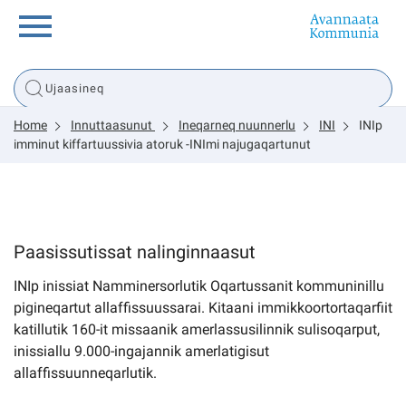
Innuttaasunut
Home
Innuttaasunut
Ineqarneq nuunnerlu
INI
INIp
Inuussutissarsiorneq
imminut kiffartuussivia atoruk -INImi najugaqartunut
Politikki
Paasissutissat nalinginnaasut
Tassaarsuaq
INIp inissiat Namminersorlutik Oqartussanit kommuninillu
pigineqartut allaffissuussarai. Kitaani immikkoortortaqarfiit
katillutik 160-it missaanik amerlassusilinnik sulisoqarput,
sullissivik.gl
inissiallu 9.000-ingajannik amerlatigisut
allaffissuunneqarlutik.
Pilersaarutinut isaavik