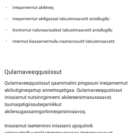
Ineqarnermut akiliineq
Ineqarnermut akiligassat takusinnaavatit anisillugillu
Kontornut nalunaarsukkat takusinnaavatit anisillugillu
Imermut kiassarnermullu naatsorsuutit takusinnaavatit
Qularnaveeqqusiissut
Qularnaveeqqusiissut qaammatini pingasuni ineqarnermut
akiliutigineqartup annertoqatigaa. Qularnaveeqqusiissut
inissiamut nutsinnginnerni akilereersimasussaavat.
Isumaqatigiissuteqarnikkut
akilersugassanngortinneqarsinnaavoq.
Inissiamut iserterninni inissiami ajoqutinik
amigaatinilluunniit immersugassaq immersussavat.