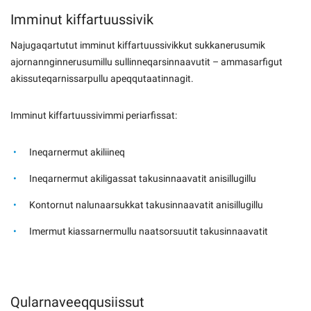
Imminut kiffartuussivik
Najugaqartutut imminut kiffartuussivikkut sukkanerusumik
ajornannginnerusumillu sullinneqarsinnaavutit – ammasarfigut
akissuteqarnissarpullu apeqqutaatinnagit.
Imminut kiffartuussivimmi periarfissat:
Ineqarnermut akiliineq
Ineqarnermut akiligassat takusinnaavatit anisillugillu
Kontornut nalunaarsukkat takusinnaavatit anisillugillu
Imermut kiassarnermullu naatsorsuutit takusinnaavatit
Qularnaveeqqusiissut