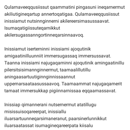
Qularnaveeqqusiissut qaammatini pingasuni ineqarnermut
akiliutigineqartup annertoqatigaa. Qularnaveeqqusiissut
inissiamut nutsinnginnerni akilereersimasussaavat.
Isumaqatigiissuteqarnikkut
akilersugassanngortinneqarsinnaavoq.
Inissiamut iserterninni inissiami ajoqutinik
amigaatinilluunniit immersugassaq immersussavat.
Taanna inissiami najugaqarninni ajoqutinik amingaatinillu
pilersitsisimannginnermut, taamaalillutillu
aningaasartuutiginnginnissaannut
uppernarsaataasussaavoq. Taamaammat najugaqarnerit
tamaat immersukkap pigiinnarnissaa eqqaamassavat.
Inissiap qimannerani nutsernermut atatillugu
misissuisoqareerpat, inissiallu
iluarsartuunneqarsimaneranut, paarsinerlunnikkut
iluarsaatassat isumagineqareerpata kiisalu