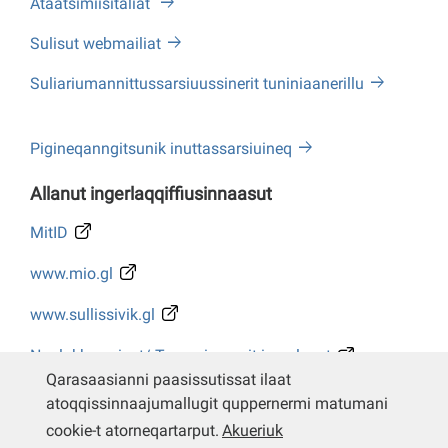
Ataatsimiisitaliat
Sulisut webmailiat
Suliariumannittussarsiuussinerit tuniniaanerillu
Pigineqanngitsunik inuttassarsiuineq
Allanut ingerlaqqiffiusinnaasut
MitID
www.mio.gl
www.sullissivik.gl
Naalakkersuisut/ Tusarniaanerit ingerlasut
Qarasaasianni paasissutissat ilaat
Whistleblower
atoqqissinnaajumallugit quppernermi matumani
cookie-t atorneqartarput.
Akueriuk