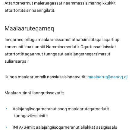
Attartornermut maleruagassat naammassisimanngikkukkit
attartortitsisinnaanngilatit.
Maalaaruteqarneq
Ineqarneq pillugu maalaarnissamut ataatsimiititaqaliaqarfiup
kommunit imaluunniit Namminersorlutik Oqartussat inissiat
attartortittagaannut tunngasut aalajangerneqarsimasut
suliarisarpai.
Uunga maalaarummik nassiussisinnaavutit:
maalaarut@nanoq.gl
Maalaarutinni ilanngutissavatit:
Aalajangiisoqarneranut sooq maalaaruteqarnerlutit
tunngavilersuinitit
INI A/S-imiit aalajangiisoqarneranut allakkat assigisaalu