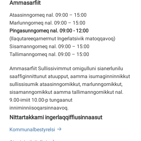
Ammasarfiit
Ataasinngorneq nal. 09:00 – 15:00
Marlunngorneq nal. 09:00 – 15:00
Pingasunngorneq nal. 09:00 - 12:00
(Ilaqutareeqarnermut Ingerlatsivik matoqqavoq)
Sisamanngorneq nal. 09:00 – 15:00
Tallimanngorneq nal. 09:00 – 15:00
Ammasarfiit Sullissivimmut ornigulluni sianerlunilu
saaffiginnittunut atuupput, aamma isumaginninnikkut
sullissisumik ataasinngornikkut, marlunngornikkut,
sisamanngornikkut aamma tallimanngornikkut nal.
9.00-imiit 10.00-p tungaanut
inniminniisoqarsinnaavoq.
Nittartakkami ingerlaqqiffiusinnaasut
Kommunalbestyrelsi