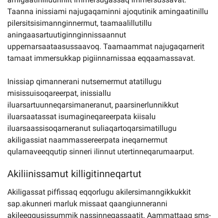
Taanna inissiami najugaqarninni ajoqutinik amingaatinillu
pilersitsisimannginnermut, taamaalillutillu
aningaasartuutiginnginnissaannut
uppernarsaataasussaavoq. Taamaammat najugaqarnerit
tamaat immersukkap pigiinnarnissaa eqqaamassavat.
Inissiap qimannerani nutsernermut atatillugu
misissuisoqareerpat, inissiallu
iluarsartuunneqarsimaneranut, paarsinerlunnikkut
iluarsaatassat isumagineqareerpata kiisalu
iluarsaassisoqarneranut suliaqartoqarsimatillugu
akiligassiat naammassereerpata ineqarnermut
qularnaveeqqutip sinneri ilinnut utertinneqarumaarput.
Akiliinissamut killigitinneqartut
Akiligassat piffissaq eqqorlugu akilersimanngikkukkit
sap.akunneri marluk missaat qaangiunneranni
akileeqqusissummik nassinneqassaatit. Aammattaaq sms-