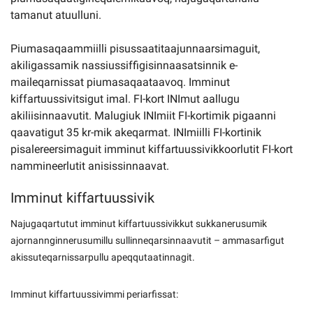
tamanut atuulluni.
Piumasaqaammiilli pisussaatitaajunnaarsimaguit,
akiligassamik nassiussiffigisinnaasatsinnik e-
maileqarnissat piumasaqaataavoq. Imminut
kiffartuussivitsigut imal. FI-kort INImut aallugu
akiliisinnaavutit. Malugiuk INImiit FI-kortimik pigaanni
qaavatigut 35 kr-mik akeqarmat. INImiilli FI-kortinik
pisalereersimaguit imminut kiffartuussivikkoorlutit FI-kort
nammineerlutit anisissinnaavat.
Imminut kiffartuussivik
Najugaqartutut imminut kiffartuussivikkut sukkanerusumik
ajornannginnerusumillu sullinneqarsinnaavutit – ammasarfigut
akissuteqarnissarpullu apeqqutaatinnagit.
Imminut kiffartuussivimmi periarfissat: