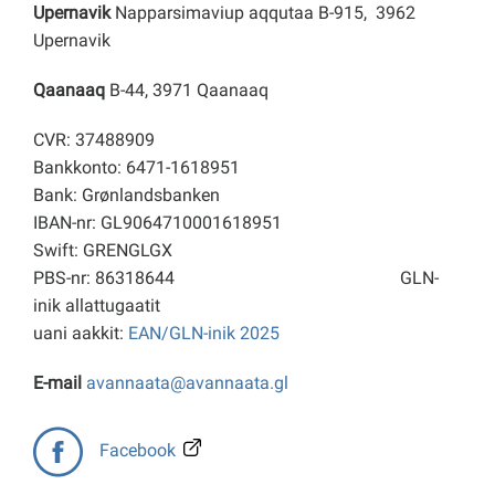
Upernavik
Napparsimaviup aqqutaa B-915, 3962
Upernavik
Qaanaaq
B-44, 3971 Qaanaaq
CVR: 37488909
Bankkonto: 6471-1618951
Bank: Grønlandsbanken
IBAN-nr: GL9064710001618951
Swift: GRENGLGX
PBS-nr: 86318644
GLN-
inik allattugaatit
uani aakkit:
EAN/GLN-inik 2025
E-mail
avannaata@avannaata.gl
Facebook