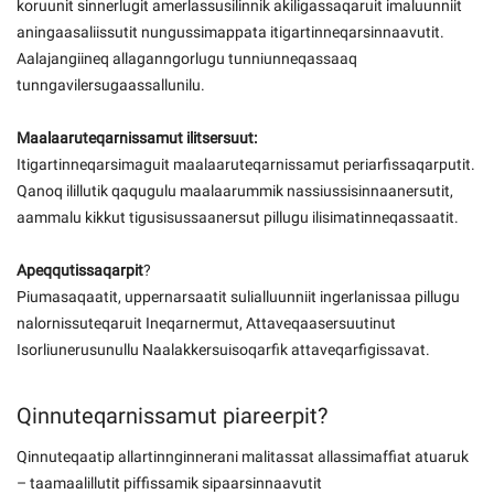
koruunit sinnerlugit amerlassusilinnik akiligassaqaruit imaluunniit
aningaasaliissutit nungussimappata itigartinneqarsinnaavutit.
Aalajangiineq allaganngorlugu tunniunneqassaaq
tunngavilersugaassallunilu.
Maalaaruteqarnissamut ilitsersuut:
Itigartinneqarsimaguit maalaaruteqarnissamut periarfissaqarputit.
Qanoq ilillutik qaqugulu maalaarummik nassiussisinnaanersutit,
aammalu kikkut tigusisussaanersut pillugu ilisimatinneqassaatit.
Apeqqutissaqarpit
?
Piumasaqaatit, uppernarsaatit sulialluunniit ingerlanissaa pillugu
nalornissuteqaruit Ineqarnermut, Attaveqaasersuutinut
Isorliunerusunullu Naalakkersuisoqarfik attaveqarfigissavat.
Qinnuteqarnissamut piareerpit?
Qinnuteqaatip allartinnginnerani malitassat allassimaffiat atuaruk
– taamaalillutit piffissamik sipaarsinnaavutit