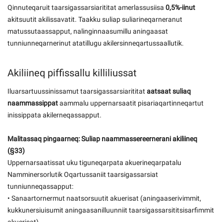
Qinnuteqaruit taarsigassarsiarititat amerlassusiisa
0,5%-iinut
akitsuutit akilissavatit. Taakku suliap suliarineqarneranut
matussutaassapput, nalinginnaasumillu aningaasat
tunniunneqarnerinut atatillugu akilersinneqartussaallutik.
Akiliineq piffissallu killiliussat
Iluarsartuussinissamut taarsigassarsiarititat
aatsaat suliaq
naammassippat
aammalu uppernarsaatit pisariaqartinneqartut
inissippata akilerneqassapput.
Malitassaq pingaarneq: Suliap naammassereernerani akiliineq
(§33)
Uppernarsaatissat uku tiguneqarpata akuerineqarpatalu
Namminersorlutik Oqartussaniit taarsigassarsiat
tunniunneqassapput:
• Sanaartornermut naatsorsuutit akuerisat (aningaaserivimmit,
kukkunersiuisumit aningaasanilluunniit taarsigassarsititsisarfimmit