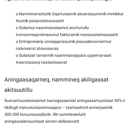
o Namminersorlutik Oqartussaniit akuersissummik immikkut
ittumik pissarsisimassaatit
o Suliamut naammassisamut atortunullu
tunniunneqarsimasunut fakturamik nassiussisimassaatit
o Entreprenørip unneqqarissumik pissusilersornermut
nalunaarut atsiussavaa
o Suliassat tamarmik naammassippata uppernarsaat
inaarutaasoq nassiutissavat
Aningaasaqarneq, nammineq akiligassat
akitsuutillu
Iluarsartuussinissamut taarsigassarsiat aningaasartuutissat 40%-ii
tikillugit matussutaasinnaapput – taamaattorli annerpaamik
300.000 koruuniussallutik. Illit nammineerlutit
aningaasalersuutissat sinneri akilissavatit.