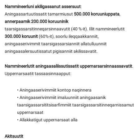
Nammineerluni akiligassanut assersuut
:
Aningaasartuutissatit tamarmiusut
500.000 koruuniuppata
,
annerpaamik 200.000 koruuninik
taarsigassarsitinneqarsinnaavutit (40 %-it). Illit nammineerlutit
300.000 koruunit
(60%-it), soorlu ileqqaakkanniit,
aningaaserivimmit taarsigassarsianniit allatulluunniit
aningaasalersuutissatut pigisanniit akilissavatit.
Nammineerlutit aningaasaliissutissatit uppernarsarsinnaassavatit
.
Uppernarsaatit tassaasinnaapput:
• Aningaaserivimmiit kontop naqinnera
• Aningaaserivimmiit imaluunniit aningaasanik
taarsigassarsititsisarfimmiit taarsigassarsitinneqarnissamut
uppernarsaat
• Allakkatigut uppernarsaat alla
Akitsuutit