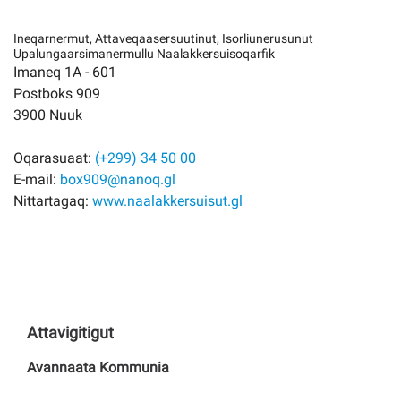
Ineqarnermut, A
ttaveqaasersuutinut, Isorliunerusunut
Upalungaarsimanermullu Naalakkersuisoqarfik
Imaneq 1A - 601
Postboks 909
3900 Nuuk
Oqarasuaat:
(+299) 34 50 00
E-mail:
box909@nanoq.gl
Nittartagaq:
www.naalakkersuisut.gl
Attavigitigut
Avannaata Kommunia