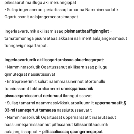
pilersaarut malillugu akiliinerunngippat
• Suliap ingerlanerani periarfissaq tamanna Namminersorlutik
Oqartussanit aalajangerneqarsimappat
Ingerlaavartumik akiliisarnissaq
pisinnaatitaaffiginngilat
–
tamatumunnga pisuni ataasiakkaani naliliinerit aalajangersimasut
tunngavigineqartarput.
Ingerlaavartumik akiliisoqartarnissaa akuerineqarpat:
• Namminersorlutik Oqartussanut akiliisarnissaq pillugu
qinnuteqaat nassiutissavat
• Entreprenørimiit suliat naammassinerinut atortunullu
tunniussanut fakturaliornermi
unneqqarissumik
pissuseqarnissamut neriorsuut
ilanngutissavat
• Suliaq tamarmi naammassivikkaluarpalluunniit
uppernarsaatit §
33-mi taaneqartut tamaasa
nassiuttussaavatit
• Namminersorlutik Oqartussat uppernarsaatit inaarutaasut
nassiunneqarnissaannut piffissamut killissarititaasumik
aalajangiissapput –
piffissaliussaq qaangerneqarpat