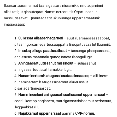
Iluarsartuussinermut taarsigassarsinissamik qinnuteqarninni
allakkatigut qinnuteqaat Namminersorlutik Oqartussanut
nassiutissavat. Qinnuteqaatit ukununnga uppernarsaatinik
imaqassaaq:
1.
Suliassat allaaserineqarneri
– suut iluarsaassassaappat,
pitsanngorsarneqartussaappat allineqartussaallutilluunniit.
2.
Inissiaq pillugu paasissutissat
– tassunga pisoqaassusia,
angissusia maannalu qanoq innera ilanngullugit.
3.
Aningaasartuutissanut missingiut
– suliassanut
aningaasartuutissat tamakkerlugit.
4.
Nunaminertamik atugassiissutaasinnaasoq
– alliliinermi
nunaminertamik atugassiinermut akuersissut
pisariaqartinneqarpat.
5.
Nammineerluni aningaasaliissutissanut uppernarsaat
–
soorlu kontop naqinnera, taarsigassarsinissamut neriorsuut,
ileqqaakkat il.il.
6.
Najukkamut uppernarsaat
aamma
CPR-normu
.