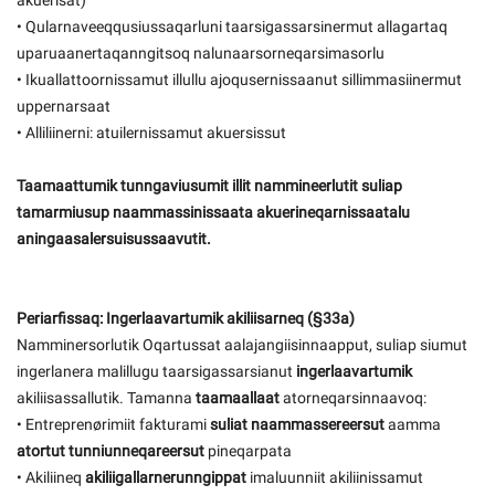
akuerisat)
• Qularnaveeqqusiussaqarluni taarsigassarsinermut allagartaq
uparuaanertaqanngitsoq nalunaarsorneqarsimasorlu
• Ikuallattoornissamut illullu ajoqusernissaanut sillimmasiinermut
uppernarsaat
• Alliliinerni: atuilernissamut akuersissut
Taamaattumik tunngaviusumit illit nammineerlutit suliap
tamarmiusup naammassinissaata akuerineqarnissaatalu
aningaasalersuisussaavutit.
Periarfissaq: Ingerlaavartumik akiliisarneq (§33a)
Namminersorlutik Oqartussat aalajangiisinnaapput, suliap siumut
ingerlanera malillugu taarsigassarsianut
ingerlaavartumik
akiliisassallutik. Tamanna
taamaallaat
atorneqarsinnaavoq:
• Entreprenørimiit fakturami
suliat naammassereersut
aamma
atortut tunniunneqareersut
pineqarpata
• Akiliineq
akiliigallarnerunngippat
imaluunniit akiliinissamut