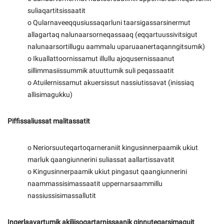
suliaqartitsissaatit
o Qularnaveeqqusiussaqarluni taarsigassarsinermut
allagartaq nalunaarsorneqassaaq (eqqartuussivitsigut
nalunaarsortillugu aammalu uparuaanertaqanngitsumik)
o Ikuallattoornissamut illullu ajoqusernissaanut
sillimmasiissummik atuuttumik suli peqassaatit
o Atuilernissamut akuersissut nassiutissavat (inissiaq
allisimagukku)
Piffissaliussat malitassatit
o Neriorsuuteqartoqarneraniit kingusinnerpaamik ukiut
marluk qaangiunnerini suliassat aallartissavatit
o Kingusinnerpaamik ukiut pingasut qaangiunnerini
naammassisimassaatit uppernarsaammillu
nassiussisimassallutit
Ingerlaavartumik akiliisoqartarnissaanik qinnuteqarsimaguit