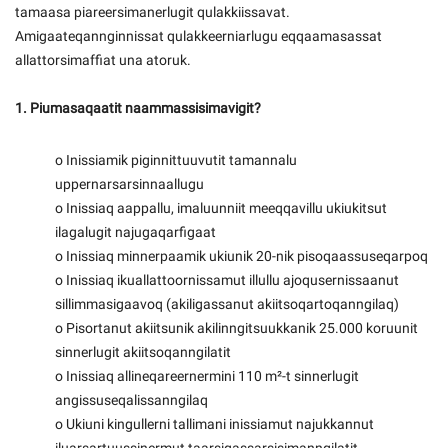
tamaasa piareersimanerlugit qulakkiissavat.
Amigaateqannginnissat qulakkeerniarlugu eqqaamasassat
allattorsimaffiat una atoruk.
1. Piumasaqaatit naammassisimavigit?
o Inissiamik piginnittuuvutit tamannalu
uppernarsarsinnaallugu
o Inissiaq aappallu, imaluunniit meeqqavillu ukiukitsut
ilagalugit najugaqarfigaat
o Inissiaq minnerpaamik ukiunik 20-nik pisoqaassuseqarpoq
o Inissiaq ikuallattoornissamut illullu ajoqusernissaanut
sillimmasigaavoq (akiligassanut akiitsoqartoqanngilaq)
o Pisortanut akiitsunik akilinngitsuukkanik 25.000 koruunit
sinnerlugit akiitsoqanngilatit
o Inissiaq allineqareernermini 110 m²-t sinnerlugit
angissuseqalissanngilaq
o Ukiuni kingullerni tallimani inissiamut najukkannut