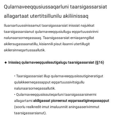
Qularnaveeqqusiussaqarluni taarsigassarsiat
allagartaat utertitsillunilu akiliinissaq
Iluarsartuussinissamut taarsigassarsiat inissiat najukkat
taarsigassarsianut qularnaveeqqusiullugu eqqartuussivinni
nalunaarsorneqassaaq. Taarsigassarsiat erniaqanngillat
akilersugassaanatillu, kisiannili pisut ilaanni utertillugit
akilersinneqartussaallutik.
🔸 Inissiaq qularnaveeqqusiissutigalugu taarsigassarsiat (§16)
• Taarsigassarsiat illup qularnaveeqqusiissutigineratigut
qulakkeerneqassapput eqqartuussivitsigullu
nalunaarsorneqassallutik.
• Qularnaveeqqusiissuteqarluni taarsigassarsinermi
allagartami
akiligassat pioreersut
eqqarsaatigineqassapput
(soorlu realkredit-imut imaluunniit aningaaserivimmut
taarsigassarsianut).