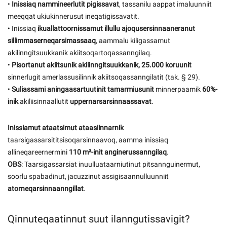
•
Inissiaq nammineerlutit pigissavat
, tassanilu aappat imaluunniit
meeqqat ukiukinnerusut ineqatigissavatit.
• Inissiaq
ikuallattoornissamut illullu ajoqusersinnaaneranut
sillimmaserneqarsimassaaq
, aammalu kiligassamut
akilinngitsuukkanik akiitsoqartoqassanngilaq.
•
Pisortanut akiitsunik akilinngitsuukkanik, 25.000 koruunit
sinnerlugit amerlassusilinnik akiitsoqassanngilatit (tak. § 29).
•
Suliassami aningaasartuutinit tamarmiusunit
minnerpaamik
60%-
inik
akiliisinnaallutit
uppernarsarsinnaassavat
.
Inissiamut ataatsimut ataasiinnarnik
taarsigassarsititsisoqarsinnaavoq, aamma inissiaq
allineqareernermini
110 m²-init anginerussanngilaq
.
OBS
: Taarsigassarsiat inuulluataarniutinut pitsannguinermut,
soorlu spabadinut, jacuzzinut assigisaannulluunniit
atorneqarsinnaanngillat
.
Qinnuteqaatinnut suut ilanngutissavigit?