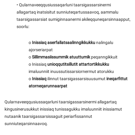
• Qularnaveeqqusiussaqarluni taarsigassarsinermi
allagartaq inatsisitut sunniuteqartussaavoq, aammalu
taarsigassarsiat sumiginnaanermi akileqquneqarsinnaapput,
soorlu:
o
Inissiaq aserfallatsaalinngikkukku
nalingalu
ajorseriarpat
o
Sillimmasiissummik atuuttumik
peqanngikkuit
o Inissiaq
unioqqutitsillutit attartortikkukku
imaluunniit inuussutissarsiornermut atorukku
o
Inissiaq
ilinnut taarsigassarsisuusumut
ineqarfittut
atorneqarunnaarpat
Qularnaveeqqusiussaqarluni taarsigassarsinermi allagartaq
kingusinerusukkut inissiaq tunissagukku imaluunniit inissiamut
nutaanik taarsigassarsissaguit periarfissannut
sunniuteqarsinnaavoq.