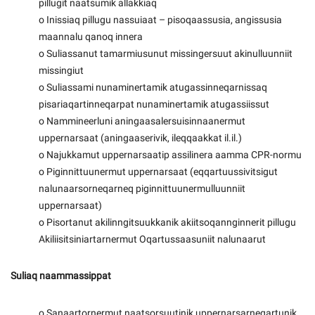
pillugit naatsumik allakkiaq
o Inissiaq pillugu nassuiaat – pisoqaassusia, angissusia
maannalu qanoq innera
o Suliassanut tamarmiusunut missingersuut akinulluunniit
missingiut
o Suliassami nunaminertamik atugassinneqarnissaq
pisariaqartinneqarpat nunaminertamik atugassiissut
o Nammineerluni aningaasalersuisinnaanermut
uppernarsaat (aningaaserivik, ileqqaakkat il.il.)
o Najukkamut uppernarsaatip assilinera aamma CPR-normu
o Piginnittuunermut uppernarsaat (eqqartuussivitsigut
nalunaarsorneqarneq piginnittuunermulluunniit
uppernarsaat)
o Pisortanut akilinngitsuukkanik akiitsoqannginnerit pillugu
Akiliisitsiniartarnermut Oqartussaasuniit nalunaarut
Suliaq naammassippat
o Sanaartornermut naatsorsuutinik uppernarsarneqartunik