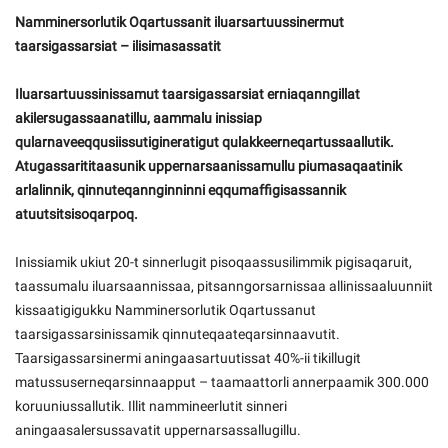
Kommuni pillugu paasissutissat
Namminersorlutik Oqartussanit iluarsartuussinermut
taarsigassarsiat – ilisimasassatit
Iluarsartuussinissamut taarsigassarsiat erniaqanngillat
akilersugassaanatillu, aammalu inissiap
qularnaveeqqusiissutigineratigut qulakkeerneqartussaallutik.
Atugassarititaasunik uppernarsaanissamullu piumasaqaatinik
arlalinnik, qinnuteqannginninni eqqumaffigisassannik
atuutsitsisoqarpoq.
Inissiamik ukiut 20-t sinnerlugit pisoqaassusilimmik pigisaqaruit,
taassumalu iluarsaannissaa, pitsanngorsarnissaa allinissaaluunniit
kissaatigigukku Namminersorlutik Oqartussanut
taarsigassarsinissamik qinnuteqaateqarsinnaavutit.
Taarsigassarsinermi aningaasartuutissat 40%-ii tikillugit
matussuserneqarsinnaapput – taamaattorli annerpaamik 300.000
koruuniussallutik. Illit nammineerlutit sinneri
aningaasalersussavatit uppernarsassallugillu.