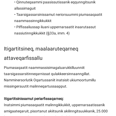
• Qinnuteqaammi paasissutissanik eqqunngitsunik
allassimaguit
• Taarsigassarsinissamut neriorsuummi piumasaqaatit
naammassinngikkukkit
• Piffissaliussap iluani uppernarsaatit inaarutaasut
nassiutinngikkukkit (§33a, imm. 4)
Itigartitsineq, maalaaruteqarneq
attaveqarfissallu
Piumasaqaatit naammassisimagaluarukkilluunniit
taarsigassarsitinneqarnissat qulakkeersinnaanngillat.
Namminersorlutik Oqartussaniit inatsisit ukiumoortumillu
missingersuutit malinneqartussaapput.
Itigartitsinissamut periarfissaqarneq:
Inatsimmi piumasaqaatit malinngikkukkit, uppernarsaatissanik
amigaateqaruit, pisortanut akiitsunik akilinngitsuukkanik, 25.000