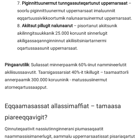
7.
Piginnittuunermut tunngassuteqartunut uppernarsaat
–
soorlu piginnittuunermut uppernarsaat imaluunniit
eqqartuussivikkoortumik nalunaarsuinermut uppernarsaat.
8.
Akiitsut pillugit nalunaarut
– pisortanut akiitsunik
akilinngitsuukkanik 25.000 koruunit sinnerlugit
akiligassaqannginninnut akiliisitsiniartarnermi
oqartussaasunit uppernarsaat.
Pingaarutilik
: Suliassat minnerpaamik 60%-iinut nammineerlutit
akiliisussaavutit. Taarsigassarsiat 40%-it tikillugit – taamaattorli
annerpaamik 300.000 koruuninik - matussusiinermut
atorneqartussaapput.
Eqqaamasassat allassimaffiat – tamaasa
piareeqqavigit?
Qinnuteqaativit nassiutinnginnerani piumasaqaatit
naammassisimanerlugit, aammalu uppernarsaatissat pisariaqartut