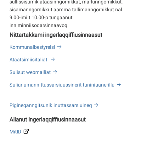
sullissisumik ataasinngornikkut, marlunngornikkut,
sisamanngornikkut aamma tallimanngornikkut nal.
9.00-imiit 10.00-p tungaanut
inniminniisoqarsinnaavoq.
Nittartakkami ingerlaqqiffiusinnaasut
Kommunalbestyrelsi
Ataatsimiisitaliat
Sulisut webmailiat
Suliariumannittussarsiuussinerit tuniniaanerillu
Pigineqanngitsunik inuttassarsiuineq
Allanut ingerlaqqiffiusinnaasut
MitID