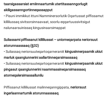
taarsigassarsiat erniinnaartumik utertitassanngorlugit
akiligassanngortinneqassapput
• Pisuni immikkut ittuni Namminersorlutik Oqartussat piffissamut
killiliussaq sivitsorsinnaavaat, soorlu eqqartuussivitsigut
nalunaarsuinissaq kingusinaarsimappat
Suliassami piffissanut killiliussat – uniorneqarpata neriorsuut
atorunnaassaaq (§32)
• Suliassaq neriorsuuteqartoqarneraniit
kingusinnerpaamik ukiut
marluk qaangiunnerini aallartinneqarsimassaaq
• Suliassaq neriorsuuteqartoqarneraniit
kingusinnerpaamik ukiut
pingasut qaangiunnerini naammassineqarsimassaaq
atorneqalersimassallunilu
Piffissanut killiliussat malinneqanngippata,
neriorsuut
ingerlaannartumik atorunnaassaaq
.