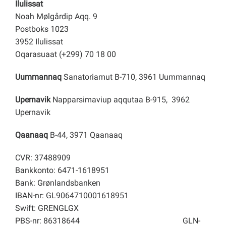
Ilulissat
Noah Mølgårdip Aqq. 9
Postboks 1023
3952 Ilulissat
Oqarasuaat (+299) 70 18 00
Uummannaq
Sanatoriamut B-710, 3961 Uummannaq
Upernavik
Napparsimaviup aqqutaa B-915, 3962
Upernavik
Qaanaaq
B-44, 3971 Qaanaaq
CVR: 37488909
Bankkonto: 6471-1618951
Bank: Grønlandsbanken
IBAN-nr: GL9064710001618951
Swift: GRENGLGX
PBS-nr: 86318644
GLN-