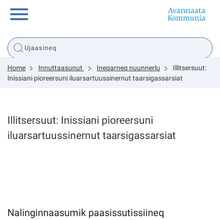
Innuttaasunut
Home
Innuttaasunut
Ineqarneq nuunnerlu
Illitsersuut:
Inuussutissarsiorneq
Inissiani pioreersuni iluarsartuussinernut taarsigassarsiat
Politikki
Illitsersuut: Inissiani pioreersuni
iluarsartuussinernut taarsigassarsiat
Tassaarsuaq
sullissivik.gl
Pilersaarutinut isaavik
Nalinginnaasumik paasissutissiineq