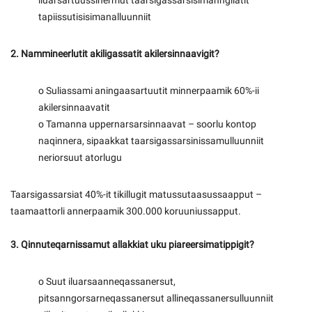
iluarsartuussinermut taarsigassarsisimanngilatit
tapiissutisisimanalluunniit
2. Nammineerlutit akiligassatit akilersinnaavigit?
o Suliassami aningaasartuutit minnerpaamik 60%-ii
akilersinnaavatit
o Tamanna uppernarsarsinnaavat – soorlu kontop
naqinnera, sipaakkat taarsigassarsinissamulluunniit
neriorsuut atorlugu
Taarsigassarsiat 40%-it tikillugit matussutaasussaapput –
taamaattorli annerpaamik 300.000 koruuniussapput.
3. Qinnuteqarnissamut allakkiat uku piareersimatippigit?
o Suut iluarsaanneqassanersut,
pitsanngorsarneqassanersut allineqassanersulluunniit