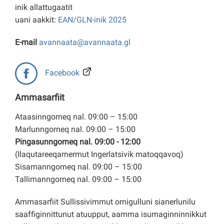
inik allattugaatit
uani aakkit:
EAN/GLN-inik 2025
E-mail
avannaata@avannaata.gl
Facebook
Ammasarfiit
Ataasinngorneq nal. 09:00 – 15:00
Marlunngorneq nal. 09:00 – 15:00
Pingasunngorneq nal. 09:00 - 12:00
(Ilaqutareeqarnermut Ingerlatsivik matoqqavoq)
Sisamanngorneq nal. 09:00 – 15:00
Tallimanngorneq nal. 09:00 – 15:00
Ammasarfiit Sullissivimmut ornigulluni sianerlunilu
saaffiginnittunut atuupput, aamma isumaginninnikkut