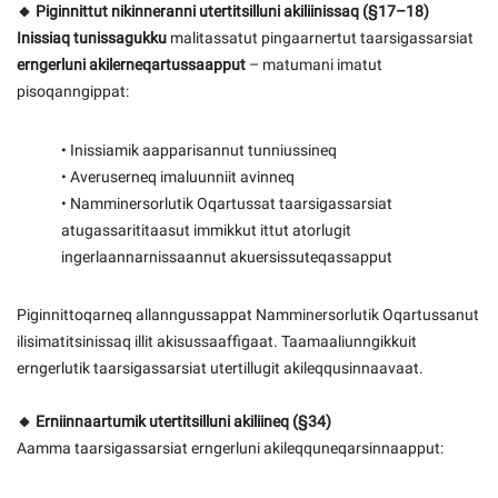
🔸 Piginnittut nikinneranni utertitsilluni akiliinissaq (§17–18)
Inissiaq tunissagukku
malitassatut pingaarnertut taarsigassarsiat
erngerluni akilerneqartussaapput
– matumani imatut
pisoqanngippat:
• Inissiamik aapparisannut tunniussineq
• Averuserneq imaluunniit avinneq
• Namminersorlutik Oqartussat taarsigassarsiat
atugassarititaasut immikkut ittut atorlugit
ingerlaannarnissaannut akuersissuteqassapput
Piginnittoqarneq allanngussappat Namminersorlutik Oqartussanut
ilisimatitsinissaq illit akisussaaffigaat. Taamaaliunngikkuit
erngerlutik taarsigassarsiat utertillugit akileqqusinnaavaat.
🔸 Erniinnaartumik utertitsilluni akiliineq (§34)
Aamma taarsigassarsiat erngerluni akileqquneqarsinnaapput: