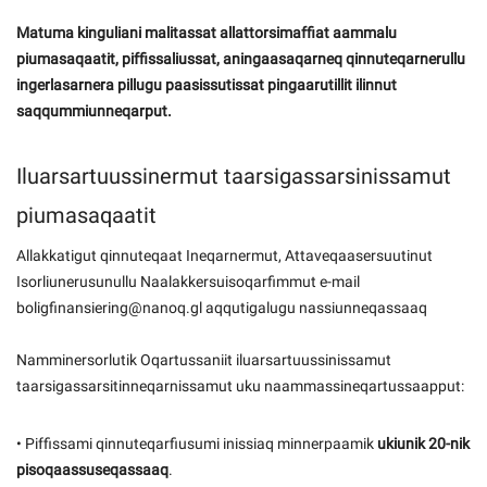
Matuma kinguliani malitassat allattorsimaffiat aammalu
piumasaqaatit, piffissaliussat, aningaasaqarneq qinnuteqarnerullu
ingerlasarnera pillugu paasissutissat pingaarutillit ilinnut
saqqummiunneqarput.
Iluarsartuussinermut taarsigassarsinissamut
piumasaqaatit
Allakkatigut qinnuteqaat Ineqarnermut, Attaveqaasersuutinut
Isorliunerusunullu Naalakkersuisoqarfimmut e-mail
boligfinansiering@nanoq.gl aqqutigalugu nassiunneqassaaq
Namminersorlutik Oqartussaniit iluarsartuussinissamut
taarsigassarsitinneqarnissamut uku naammassineqartussaapput:
• Piffissami qinnuteqarfiusumi inissiaq minnerpaamik
ukiunik 20-nik
pisoqaassuseqassaaq
.