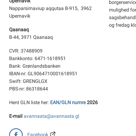
Upernavik
borgerservice
Napparsimaviup aqqutaa B-915, 3962
mulighed for 
Upernavik
sagsbehandl
og fredag kl
Qaanaaq
B-44, 3971 Qaanaaq
CVR: 37488909
Bankkonto: 6471-1618951
Bank: Grønlandsbanken
IBAN-nr: GL9064710001618951
Swift: GRENGLGX
PBS-nr: 86318644
Hent GLN liste her:
EAN/GLN numre
2026
E-mail
avannaata@avannaata.gl
Facebook