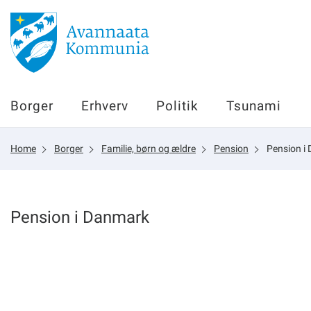
Borger
Borger
Erhverv
Politik
Tsunami
Erhverv
Home
Borger
Familie, børn og ældre
Pension
Pension i
Politik
Tsunami
Pension i Danmark
sullissivik.gl
Planportal