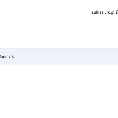
sullissivik.gl
 Danmark