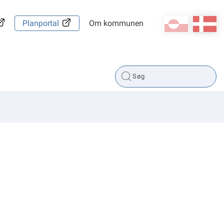
kl-GL
da
Planportal
Om kommunen