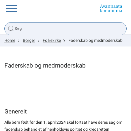
Borger
Home
Borger
Folkekirke
Faderskab og medmoderskab
Erhverv
Politik
Faderskab og medmoderskab
Tsunami
sullissivik.gl
Generelt
Alle børn født før den 1. april 2024 skal fortsat have deres sag om
Planportal
faderskab behandlet af henholdsvis politiet og kredsretten.