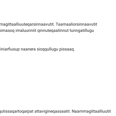
magittaalliuuteqarsinnaavutit. Taamaaliorsinnaavutit
simasoq imaluunniit qinnuteqaatinnut tunngatillugu
piniarfiusup naanera sioqqullugu pissaaq.
utissaqartoqarpat attavigineqassaatit. Naammagittaalliuutit