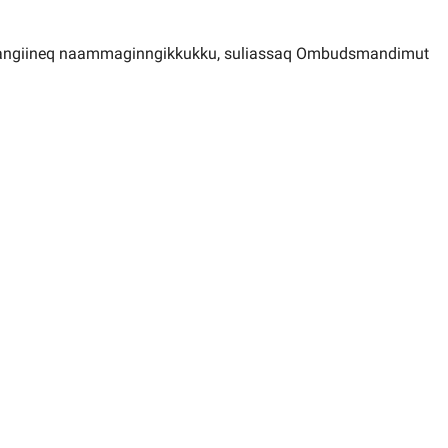
lajangiineq naammaginngikkukku, suliassaq Ombudsmandimut