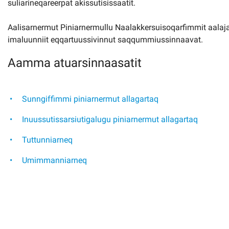
suliarineqareerpat akissutisissaatit.
Aalisarnermut Piniarnermullu Naalakkersuisoqarfimmit aa
imaluunniit eqqartuussivinnut saqqummiussinnaavat.
Aamma atuarsinnaasatit
Sunngiffimmi piniarnermut allagartaq
Inuussutissarsiutigalugu piniarnermut allagartaq
Tuttunniarneq
Umimmanniarneq