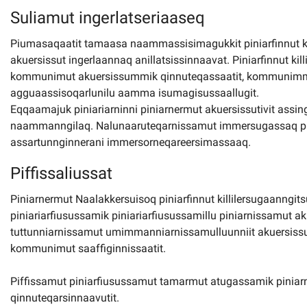
Suliamut ingerlatseriaaseq
Piumasaqaatit tamaasa naammassisimagukkit piniarfinnut kill
akuersissut ingerlaannaq anillatsissinnaavat. Piniarfinnut kil
kommunimut akuersissummik qinnuteqassaatit, kommunimmi 
agguaassisoqarlunilu aamma isumagisussaallugit.
Eqqaamajuk piniariarninni piniarnermut akuersissutivit assin
naammanngilaq. Nalunaaruteqarnissamut immersugassaq piniar
assartunnginnerani immersorneqareersimassaaq.
Piffissaliussat
Piniarnermut Naalakkersuisoq piniarfinnut killilersugaanngitsu
piniariarfiusussamik piniariarfiusussamillu piniarnissamut 
tuttunniarnissamut umimmanniarnissamulluunniit akuersissu
kommunimut saaffiginnissaatit.
Piffissamut piniarfiusussamut tamarmut atugassamik pinia
qinnuteqarsinnaavutit.