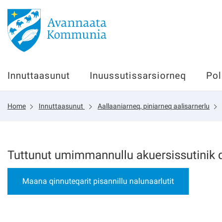
Innuttaasunut
Innuttaasunut
Inuussutissarsiorneq
Pol
Inuussutissarsiorneq
Home
Innuttaasunut
Aallaaniarneq, piniarneq aalisarnerlu
Politikki
Tassaarsuaq
Tuttunut umimmannullu akuersissutinik qi
Maana qinnuteqarit pisannillu nalunaarlutit
sullissivik.gl
Pilersaarutinut isaavik