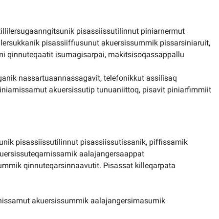
ilersugaanngitsunik pisassiissutilinnut piniarnermut
lilersukkanik pisassiiffiusunut akuersissummik pissarsiniaruit,
qinnuteqaatit isumagisarpai, makitsisoqassappallu
ganik nassartuaannassagavit, telefonikkut assilisaq
nissamut akuersissutip tunuaniittoq, pisavit piniarfimmiit
nik pisassiissutilinnut pisassiissutissanik, piffissamik
akuersissuteqarnissamik aalajangersaappat
mmik qinnuteqarsinnaavutit. Pisassat killeqarpata
rnissamut akuersissummik aalajangersimasumik