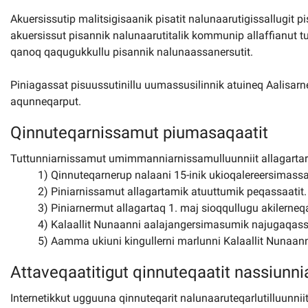
Akuersissutip malitsigisaanik pisatit nalunaarutigissallugit 
akuersissut pisannik nalunaarutitalik kommunip allaffianut 
qanoq qaqugukkullu pisannik nalunaassanersutit.
Piniagassat pisuussutinillu uumassusilinnik atuineq Aalisar
aqunneqarput.
Qinnuteqarnissamut piumasaqaatit
Tuttunniarnissamut umimmanniarnissamulluunniit allagarta
1) Qinnuteqarnerup nalaani 15-inik ukioqalereersimassa
2) Piniarnissamut allagartamik atuuttumik peqassaatit.
3) Piniarnermut allagartaq 1. maj sioqqullugu akilerne
4) Kalaallit Nunaanni aalajangersimasumik najugaqassa
5) Aamma ukiuni kingullerni marlunni Kalaallit Nunaan
Attaveqaatitigut qinnuteqaatit nassiunni
Internetikkut ugguuna qinnuteqarit nalunaaruteqarlutilluunniit