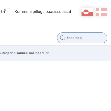
kl-GL
da
Kommuni pillugu paasissutissat
teqarit pisannillu nalunaarlutit