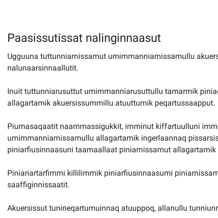
Kommuni pillugu paasissutissat
Paasissutissat nalinginnaasut
Ugguuna tuttunniarnissamut umimmanniarnissamullu akuersi
nalunaarsinnaallutit.
Inuit tuttunniarusuttut umimmanniarusuttullu tamarmik pini
allagartamik akuersissummillu atuuttumik peqartussaapput.
Piumasaqaatit naammassigukkit, imminut kiffartuulluni imm
umimmanniarnissamullu allagartamik ingerlaannaq pissarsisin
piniarfiusinnaasuni taamaallaat piniarnissamut allagartamik 
Piniariartarfimmi killilimmik piniarfiusinnaasumi piniarnis
saaffiginnissaatit.
Akuersissut tunineqartumuinnaq atuuppoq, allanullu tunniun