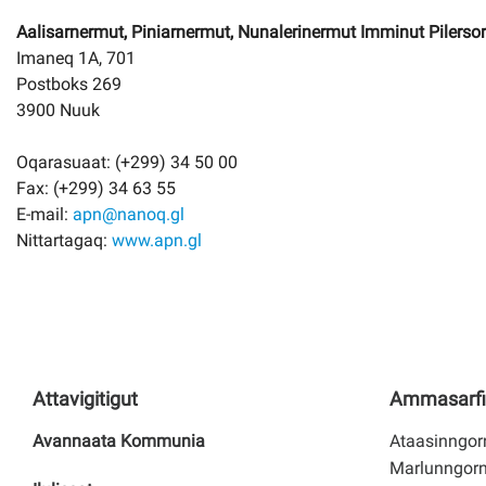
Aalisarnermut, Piniarnermut, Nunalerinermut Imminut Pilerso
Imaneq 1A, 701
Postboks 269
3900 Nuuk
Oqarasuaat: (+299) 34 50 00
Fax: (+299) 34 63 55
E-mail:
apn@nanoq.gl
Nittartagaq:
www.apn.gl
Attavigitigut
Ammasarfi
Avannaata Kommunia
Ataasinngorn
Marlunngorn