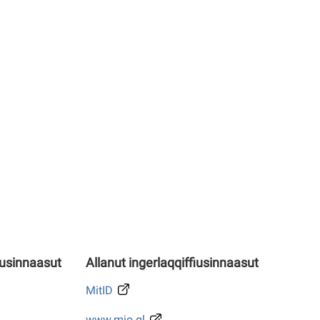
iusinnaasut
Allanut ingerlaqqiffiusinnaasut
MitID
www.mio.gl