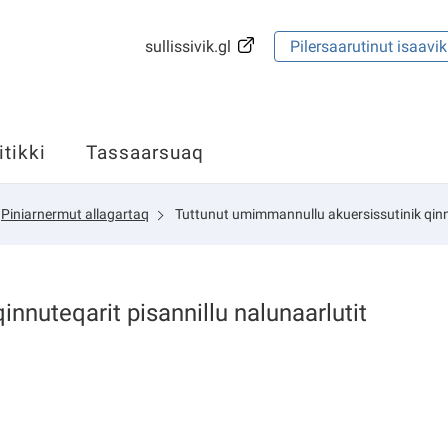
sullissivik.gl
Pilersaarutinut isaavik
itikki
Tassaarsuaq
Piniarnermut allagartaq
Tuttunut umimmannullu akuersissutinik qinnu
nnuteqarit pisannillu nalunaarlutit