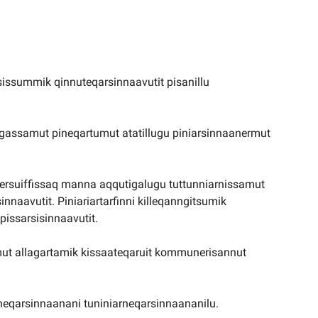
ssummik qinnuteqarsinnaavutit pisanillu
agassamut pineqartumut atatillugu piniarsinnaanermut
ersuiffissaq manna aqqutigalugu tuttunniarnissamut
naavutit. Piniariartarfinni killeqanngitsumik
pissarsisinnaavutit.
samut allagartamik kissaateqaruit kommunerisannut
neqarsinnaanani tuniniarneqarsinnaananilu.