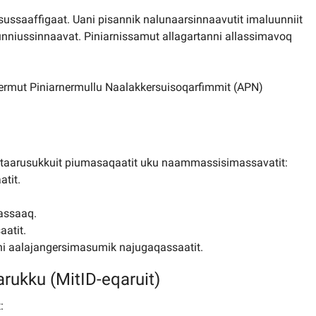
pisussaaffigaat. Uani pisannik nalunaarsinnaavutit imaluunniit
tunniussinnaavat. Piniarnissamut allagartanni allassimavoq
nermut Piniarnermullu Naalakkersuisoqarfimmit (APN)
rtaarusukkuit piumasaqaatit uku naammassisimassavatit:
atit.
qassaaq.
atit.
ni aalajangersimasumik najugaqassaatit.
arukku (MitID-eqaruit)
: