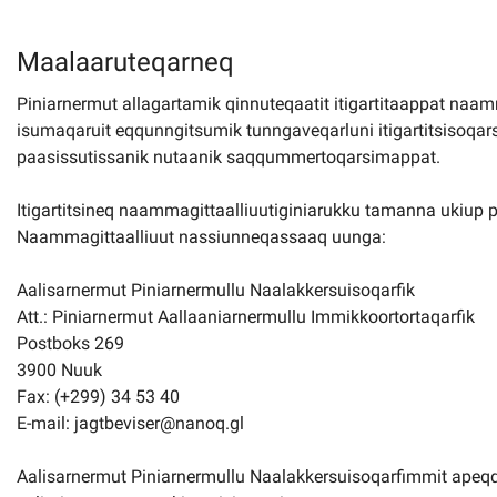
Maalaaruteqarneq
Piniarnermut allagartamik qinnuteqaatit itigartitaappat naam
isumaqaruit eqqunngitsumik tunngaveqarluni itigartitsisoqar
paasissutissanik nutaanik saqqummertoqarsimappat.
Itigartitsineq naammagittaalliuutiginiarukku tamanna ukiup 
Naammagittaalliuut nassiunneqassaaq uunga:
Aalisarnermut Piniarnermullu Naalakkersuisoqarfik
Att.: Piniarnermut Aallaaniarnermullu Immikkoortortaqarfik
Postboks 269
3900 Nuuk
Fax: (+299) 34 53 40
E-mail: jagtbeviser@nanoq.gl
Aalisarnermut Piniarnermullu Naalakkersuisoqarfimmit apeqq