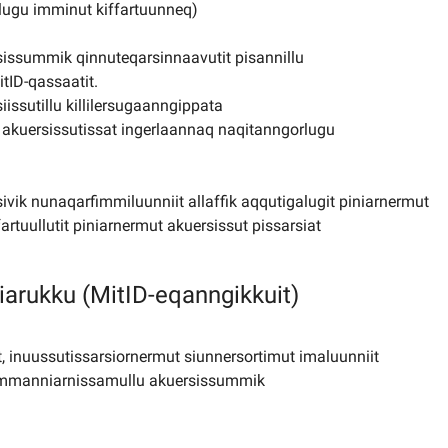
llugu imminut kiffartuunneq)
ssummik qinnuteqarsinnaavutit pisannillu
itID-qassaatit.
ssutillu killilersugaanngippata
kuersissutissat ingerlaannaq naqitanngorlugu
sivik nunaqarfimmiluunniit allaffik aqqutigalugit piniarnermut
uullutit piniarnermut akuersissut pissarsiat
niarukku (MitID-eqanngikkuit)
, inuussutissarsiornermut siunnersortimut imaluunniit
umimmanniarnissamullu akuersissummik