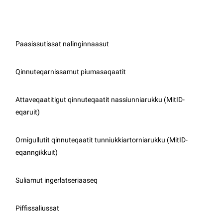
Paasissutissat nalinginnaasut
Qinnuteqarnissamut piumasaqaatit
Attaveqaatitigut qinnuteqaatit nassiunniarukku (MitID-
eqaruit)
Ornigullutit qinnuteqaatit tunniukkiartorniarukku (MitID-
eqanngikkuit)
Suliamut ingerlatseriaaseq
Piffissaliussat