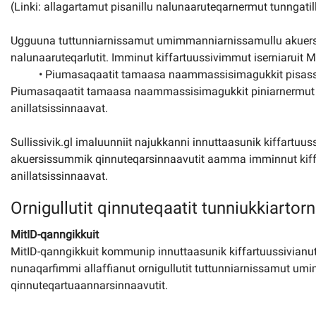
(Linki: allagartamut pisanillu nalunaaruteqarnermut tunngati
Ugguuna tuttunniarnissamut umimmanniarnissamullu akuersi
nalunaaruteqarlutit. Imminut kiffartuussivimmut iserniaruit M
• Piumasaqaatit tamaasa naammassisimagukkit pisassii
Piumasaqaatit tamaasa naammassisimagukkit piniarnermut a
anillatsissinnaavat.
Sullissivik.gl imaluunniit najukkanni innuttaasunik kiffartuus
akuersissummik qinnuteqarsinnaavutit aamma imminnut kiffart
anillatsissinnaavat.
Ornigullutit qinnuteqaatit tunniukkiartor
MitID-qanngikkuit
MitID-qanngikkuit kommunip innuttaasunik kiffartuussivianut
nunaqarfimmi allaffianut ornigullutit tuttunniarnissamut 
qinnuteqartuaannarsinnaavutit.