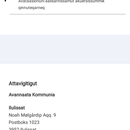
Avataasiorluni aalisarnissamut akuersissummik
Kommuni pillugu paasissutissat
qinnuteqarneq
Attavigitigut
Avannaata Kommunia
Ilulissat
Noah Mølgårdip Aqq. 9
Postboks 1023
3952 Ilulissat