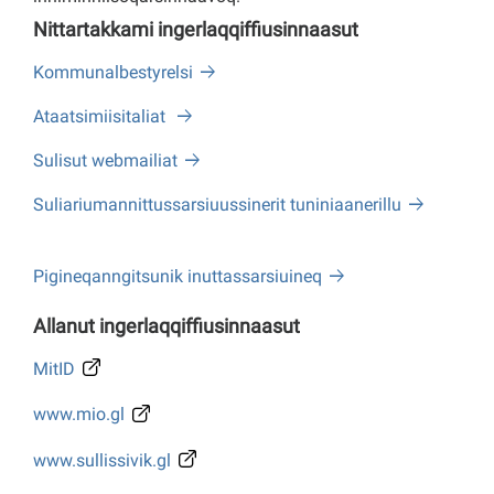
Nittartakkami ingerlaqqiffiusinnaasut
Kommunalbestyrelsi
Ataatsimiisitaliat
Sulisut webmailiat
Suliariumannittussarsiuussinerit tuniniaanerillu
Pigineqanngitsunik inuttassarsiuineq
Allanut ingerlaqqiffiusinnaasut
MitID
www.mio.gl
www.sullissivik.gl