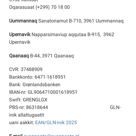
Oqarasuaat (+299) 70 18 00
Uummannaq
Sanatoriamut B-710, 3961 Uummannaq
Upernavik
Napparsimaviup aqqutaa B-915, 3962
Upernavik
Qaanaaq
B-44, 3971 Qaanaaq
CVR: 37488909
Bankkonto: 6471-1618951
Bank: Grønlandsbanken
IBAN-nr: GL9064710001618951
Swift: GRENGLGX
PBS-nr: 86318644
GLN-
inik allattugaatit
uani aakkit:
EAN/GLN-inik 2025