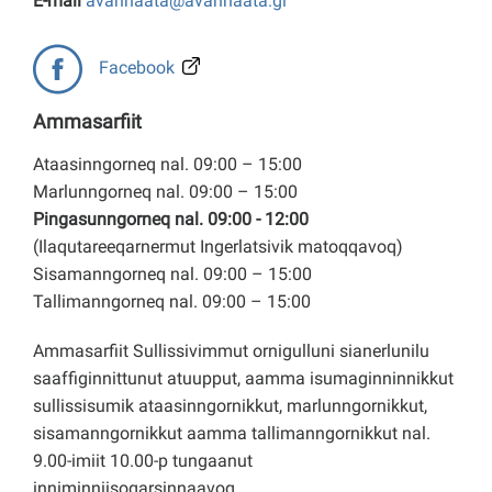
E-mail
avannaata@avannaata.gl
Facebook
Ammasarfiit
Ataasinngorneq nal. 09:00 – 15:00
Marlunngorneq nal. 09:00 – 15:00
Pingasunngorneq nal. 09:00 - 12:00
(Ilaqutareeqarnermut Ingerlatsivik matoqqavoq)
Sisamanngorneq nal. 09:00 – 15:00
Tallimanngorneq nal. 09:00 – 15:00
Ammasarfiit Sullissivimmut ornigulluni sianerlunilu
saaffiginnittunut atuupput, aamma isumaginninnikkut
sullissisumik ataasinngornikkut, marlunngornikkut,
sisamanngornikkut aamma tallimanngornikkut nal.
9.00-imiit 10.00-p tungaanut
inniminniisoqarsinnaavoq.