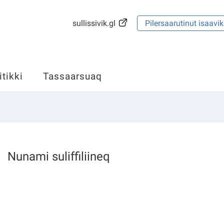
sullissivik.gl
Pilersaarutinut isaavik
itikki
Tassaarsuaq
Nunami suliffiliineq