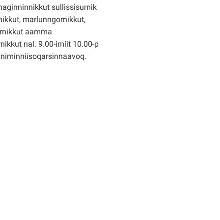
ginninnikkut sullissisumik
ikkut, marlunngornikkut,
rnikkut aamma
nikkut nal. 9.00-imiit 10.00-p
nniminniisoqarsinnaavoq.