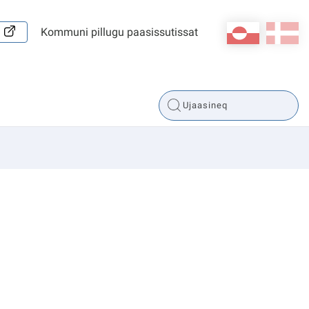
kl-GL
da
Kommuni pillugu paasissutissat