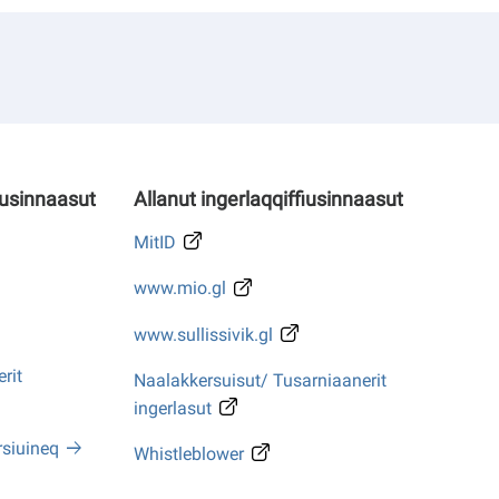
iusinnaasut
Allanut ingerlaqqiffiusinnaasut
MitID
www.mio.gl
www.sullissivik.gl
rit
Naalakkersuisut/ Tusarniaanerit
ingerlasut
rsiuineq
Whistleblower