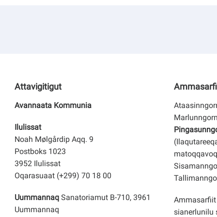
Kommuni pillugu paasissutissat
Attavigitigut
Ammasarfi
Avannaata Kommunia
Ataasinngorn
Marlunngorn
Ilulissat
Pingasunngor
Noah Mølgårdip Aqq. 9
(Ilaqutareeq
Postboks 1023
matoqqavoq
3952 Ilulissat
Sisamanngor
Oqarasuaat (+299) 70 18 00
Tallimanngor
Uummannaq
Sanatoriamut B-710, 3961
Ammasarfiit 
Uummannaq
sianerlunilu 