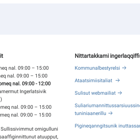
it
Nittartakkami ingerlaqqiff
eq nal. 09:00 – 15:00
Kommunalbestyrelsi
eq nal. 09:00 – 15:00
Ataatsimiisitaliat
neq nal. 09:00 - 12:00
arnermut Ingerlatsivik
Sulisut webmailiat
)
Suliariumannittussarsiuussine
neq nal. 09:00 – 15:00
tuniniaanerillu
neq nal. 09:00 – 15:00
Pigineqanngitsunik inuttassa
Sullissivimmut ornigulluni
saaffiginnittunut atuupput,