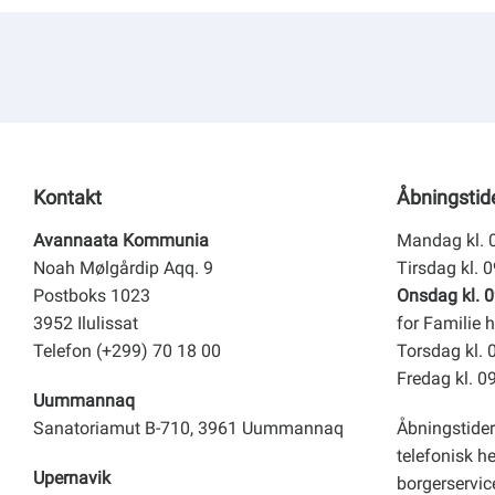
Om kommunen
Kontakt
Åbningstid
Avannaata Kommunia
Mandag kl. 
Noah Mølgårdip Aqq. 9
Tirsdag kl. 
Postboks 1023
Onsdag kl. 0
3952 Ilulissat
for Familie h
Telefon (+299) 70 18 00
Torsdag kl. 
Fredag kl. 0
Uummannaq
Sanatoriamut B-710, 3961 Uummannaq
Åbningstider
telefonisk h
Upernavik
borgerservice