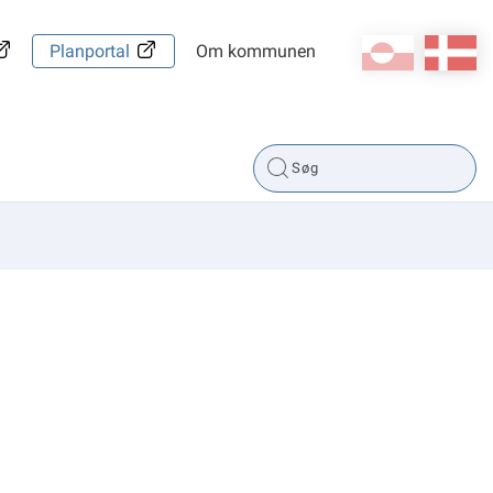
kl-GL
da
Planportal
Om kommunen