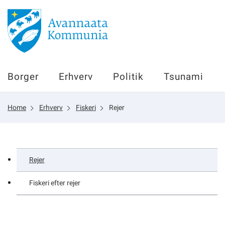
Borger
Borger
Erhverv
Politik
Tsunami
Erhverv
Home
Erhverv
Fiskeri
Rejer
Politik
Tsunami
Rejer
Fiskeri efter rejer
sullissivik.gl
Planportal