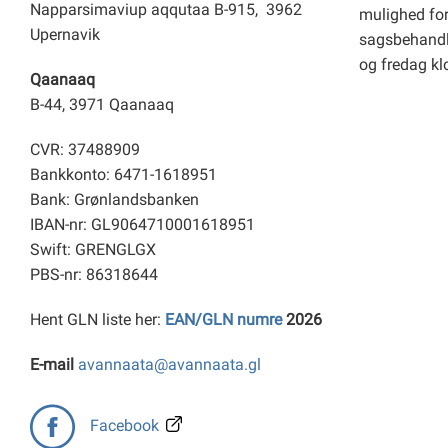
Napparsimaviup aqqutaa B-915, 3962
mulighed for 
Upernavik
sagsbehandl
og fredag kl
Qaanaaq
B-44, 3971 Qaanaaq
CVR: 37488909
Bankkonto: 6471-1618951
Bank: Grønlandsbanken
IBAN-nr: GL9064710001618951
Swift: GRENGLGX
PBS-nr: 86318644
Hent GLN liste her:
EAN/GLN numre
2026
E-mail
avannaata@avannaata.gl
Facebook