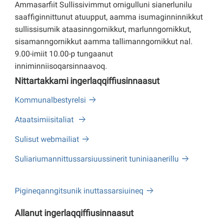
Ammasarfiit Sullissivimmut ornigulluni sianerlunilu
saaffiginnittunut atuupput, aamma isumaginninnikkut
sullissisumik ataasinngornikkut, marlunngornikkut,
sisamanngornikkut aamma tallimanngornikkut nal.
9.00-imiit 10.00-p tungaanut
inniminniisoqarsinnaavoq.
Nittartakkami ingerlaqqiffiusinnaasut
Kommunalbestyrelsi
Ataatsimiisitaliat
Sulisut webmailiat
Suliariumannittussarsiuussinerit tuniniaanerillu
Pigineqanngitsunik inuttassarsiuineq
Allanut ingerlaqqiffiusinnaasut