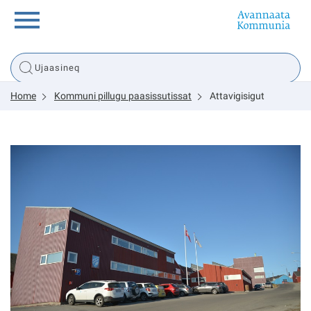
Innuttaasunut
Home
Kommuni pillugu paasissutissat
Attavigisigut
Inuussutissarsiorneq
Politikki
Tassaarsuaq
sullissivik.gl
Pilersaarutinut isaavik