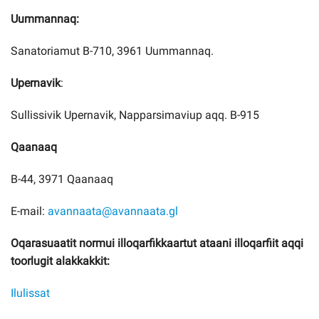
Uummannaq:
Sanatoriamut B-710, 3961 Uummannaq.
Upernavik
:
Sullissivik Upernavik, Napparsimaviup aqq. B-915
Qaanaaq
B-44, 3971 Qaanaaq
E-mail:
avannaata@avannaata.gl
Oqarasuaatit normui illoqarfikkaartut ataani illoqarfiit aqqi
toorlugit alakkakkit:
Ilulissat