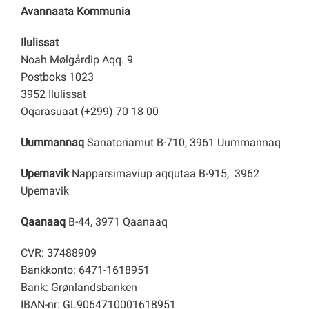
Avannaata Kommunia
Ilulissat
Noah Mølgårdip Aqq. 9
Postboks 1023
3952 Ilulissat
Oqarasuaat (+299) 70 18 00
Uummannaq
Sanatoriamut B-710, 3961 Uummannaq
Upernavik
Napparsimaviup aqqutaa B-915, 3962
Upernavik
Qaanaaq
B-44, 3971 Qaanaaq
CVR: 37488909
Bankkonto: 6471-1618951
Bank: Grønlandsbanken
IBAN-nr: GL9064710001618951