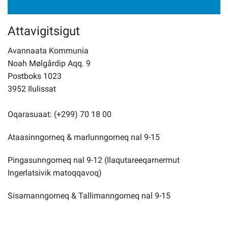
Attavigitsigut
Avannaata Kommunia
Noah Mølgårdip Aqq. 9
Postboks 1023
3952 Ilulissat
Oqarasuaat: (+299) 70 18 00
Ataasinngorneq & marlunngorneq nal 9-15
Pingasunngorneq nal 9-12 (Ilaqutareeqarnermut
Ingerlatsivik matoqqavoq)
Sisamanngorneq & Tallimanngorneq nal 9-15