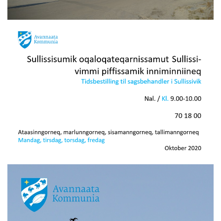
Kommuni pillugu paasissutissat