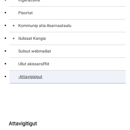
Ingerlatsiviit
Avatagiisit illersukkat
Pisortat
Pinngortitaq uumasuilu
Kommunip atia ilisarnaataalu
Aqqusininnguit
Ilulissat Kangia
Avatagiisit illersukkat
Sulisut webmailiat
Pinngortitaq uumasuilu
Ilulissat Kangerluat paariuk
Ullut akissarsiffiit
Aqqusininnguit
Attavigisigut
Attavigitigut