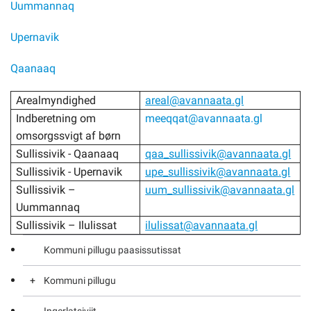
Uummannaq
Upernavik
Qaanaaq
Arealmyndighed
areal@avannaata.gl
Indberetning om
meeqqat@avannaata.gl
omsorgssvigt af børn
Sullissivik - Qaanaaq
qaa_sullissivik@avannaata.gl
Sullissivik - Upernavik
upe_sullissivik@avannaata.gl
Sullissivik –
uum_sullissivik@avannaata.gl
Uummannaq
Sullissivik – Ilulissat
ilulissat@avannaata.gl
Kommuni pillugu paasissutissat
Kommuni pillugu