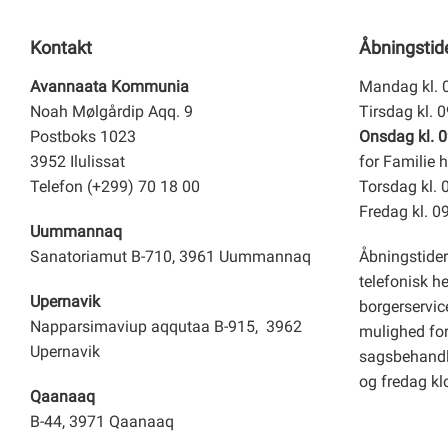
Kontakt
Åbningstid
Avannaata Kommunia
Mandag kl. 
Noah Mølgårdip Aqq. 9
Tirsdag kl. 
Postboks 1023
Onsdag kl. 0
3952 Ilulissat
for Familie h
Telefon (+299) 70 18 00
Torsdag kl. 
Fredag kl. 0
Uummannaq
Sanatoriamut B-710, 3961 Uummannaq
Åbningstider
telefonisk h
Upernavik
borgerservice
Napparsimaviup aqqutaa B-915, 3962
mulighed for 
Upernavik
sagsbehandl
og fredag kl
Qaanaaq
B-44, 3971 Qaanaaq