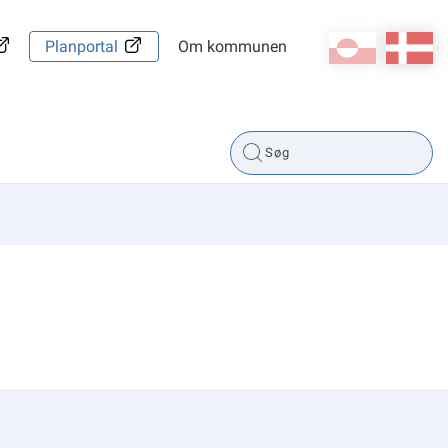
kl-GL
da
Planportal
Om kommunen