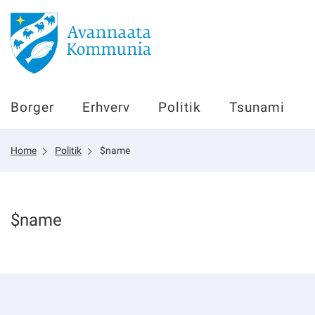
Borger
Borger
Erhverv
Politik
Tsunami
Erhverv
Home
Politik
$name
Politik
Tsunami
$name
sullissivik.gl
Planportal