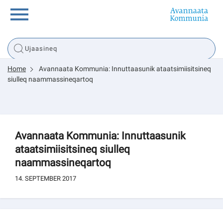
Innuttaasunut
Home
Avannaata Kommunia: Innuttaasunik ataatsimiisitsineq
Inuussutissarsiorneq
siulleq naammassineqartoq
Politikki
Avannaata Kommunia: Innuttaasunik
Tassaarsuaq
ataatsimiisitsineq siulleq
naammassineqartoq
14. SEPTEMBER 2017
sullissivik.gl
Pilersaarutinut isaavik