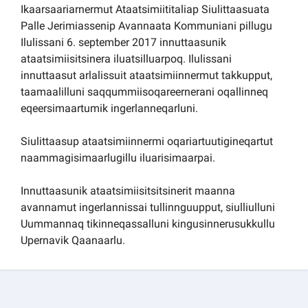
Ikaarsaariarnermut Ataatsimiititaliap Siulittaasuata
Kommuni pillugu paasissutissat
Palle Jerimiassenip Avannaata Kommuniani pillugu
Ilulissani 6. september 2017 innuttaasunik
ataatsimiisitsinera iluatsilluarpoq. Ilulissani
innuttaasut arlalissuit ataatsimiinnermut takkupput,
taamaalilluni saqqummiisoqareernerani oqallinneq
eqeersimaartumik ingerlanneqarluni.
Siulittaasup ataatsimiinnermi oqariartuutigineqartut
naammagisimaarlugillu iluarisimaarpai.
Innuttaasunik ataatsimiisitsitsinerit maanna
avannamut ingerlannissai tullinnguupput, siulliulluni
Uummannaq tikinneqassalluni kingusinnerusukkullu
Upernavik Qaanaarlu.