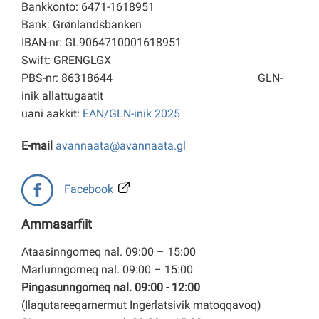
Bankkonto: 6471-1618951
Bank: Grønlandsbanken
IBAN-nr: GL9064710001618951
Swift: GRENGLGX
PBS-nr: 86318644
GLN-
inik allattugaatit
uani aakkit:
EAN/GLN-inik 2025
E-mail
avannaata@avannaata.gl
Facebook
Ammasarfiit
Ataasinngorneq nal. 09:00 – 15:00
Marlunngorneq nal. 09:00 – 15:00
Pingasunngorneq nal. 09:00 - 12:00
(Ilaqutareeqarnermut Ingerlatsivik matoqqavoq)