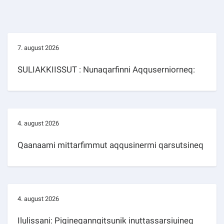
7. august 2026
SULIAKKIISSUT : Nunaqarfinni Aqquserniorneq:
4. august 2026
Qaanaami mittarfimmut aqqusinermi qarsutsineq
4. august 2026
Ilulissani: Pigineqanngitsunik inuttassarsiuineq