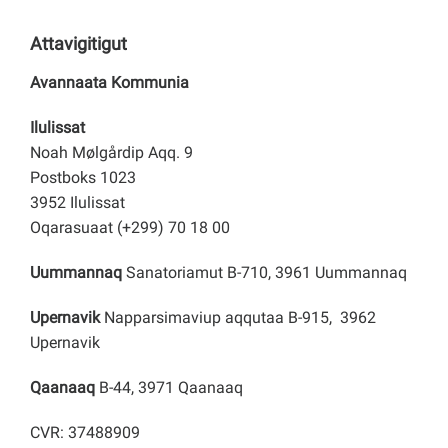
Attavigitigut
Avannaata Kommunia
Ilulissat
Noah Mølgårdip Aqq. 9
Postboks 1023
3952 Ilulissat
Oqarasuaat (+299) 70 18 00
Uummannaq
Sanatoriamut B-710, 3961 Uummannaq
Upernavik
Napparsimaviup aqqutaa B-915, 3962
Upernavik
Qaanaaq
B-44, 3971 Qaanaaq
CVR: 37488909