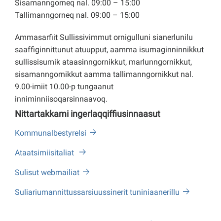
Sisamanngorneq nal. 09:00 – 15:00
Tallimanngorneq nal. 09:00 – 15:00
Ammasarfiit Sullissivimmut ornigulluni sianerlunilu
saaffiginnittunut atuupput, aamma isumaginninnikkut
sullissisumik ataasinngornikkut, marlunngornikkut,
sisamanngornikkut aamma tallimanngornikkut nal.
9.00-imiit 10.00-p tungaanut
inniminniisoqarsinnaavoq.
Nittartakkami ingerlaqqiffiusinnaasut
Kommunalbestyrelsi
Ataatsimiisitaliat
Sulisut webmailiat
Suliariumannittussarsiuussinerit tuniniaanerillu