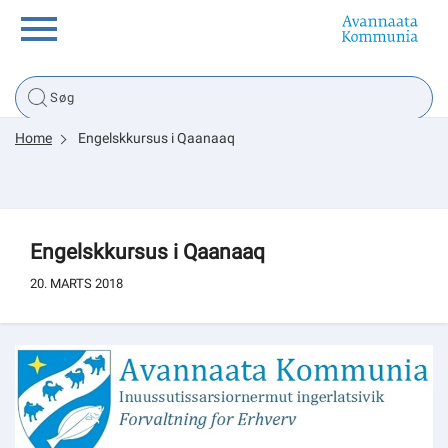
Borger
Home
Engelskkursus i Qaanaaq
Erhverv
Politik
Engelskkursus i Qaanaaq
Tsunami
20. MARTS 2018
sullissivik.gl
Planportal