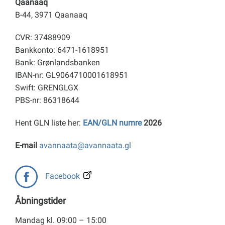
Qaanaaq
B-44, 3971 Qaanaaq
CVR: 37488909
Bankkonto: 6471-1618951
Bank: Grønlandsbanken
IBAN-nr: GL9064710001618951
Swift: GRENGLGX
PBS-nr: 86318644
Hent GLN liste her:
EAN/GLN numre
2026
E-mail
avannaata@avannaata.gl
Facebook
Åbningstider
Mandag kl. 09:00 – 15:00