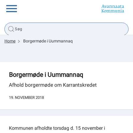
Borger
Home
Borgermøde i Uummannaq
Erhverv
Politik
Borgermøde i Uummannaq
Tsunami
Afhold borgermøde om Karrantskredet
19. NOVEMBER 2018
sullissivik.gl
Planportal
Kommunen afholdte torsdag d. 15 november i