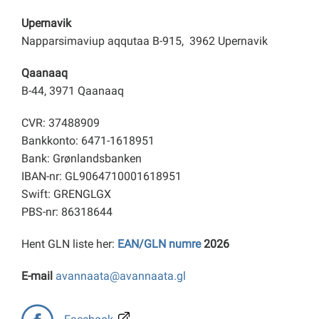
Upernavik
Napparsimaviup aqqutaa B-915, 3962 Upernavik
Qaanaaq
B-44, 3971 Qaanaaq
CVR: 37488909
Bankkonto: 6471-1618951
Bank: Grønlandsbanken
IBAN-nr: GL9064710001618951
Swift: GRENGLGX
PBS-nr: 86318644
Hent GLN liste her:
EAN/GLN numre
2026
E-mail
avannaata@avannaata.gl