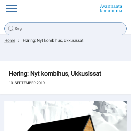
Borger
Home
Høring: Nyt kombihus, Ukkusissat
Erhverv
Politik
Høring: Nyt kombihus, Ukkusissat
Tsunami
10. SEPTEMBER 2019
sullissivik.gl
Planportal