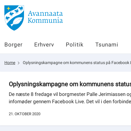
Borger
Borger
Erhverv
Politik
Tsunami
Erhverv
Home
Oplysningskampagne om kommunens status på Facebook 
Politik
Tsunami
Oplysningskampagne om kommunens status
De næste 8 fredage vil borgmester Palle Jerimiassen o
infomøder gennem Facebook Live. Det vil i den forbindel
sullissivik.gl
21. OKTOBER 2020
Planportal