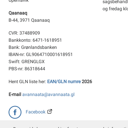
Upernavik
sagsbehandl
og fredag kl
Qaanaaq
B-44, 3971 Qaanaaq
CVR: 37488909
Bankkonto: 6471-1618951
Bank: Grønlandsbanken
IBAN-nr: GL9064710001618951
Swift: GRENGLGX
PBS-nr: 86318644
Hent GLN liste her:
EAN/GLN numre
2026
E-mail
avannaata@avannaata.gl
Facebook