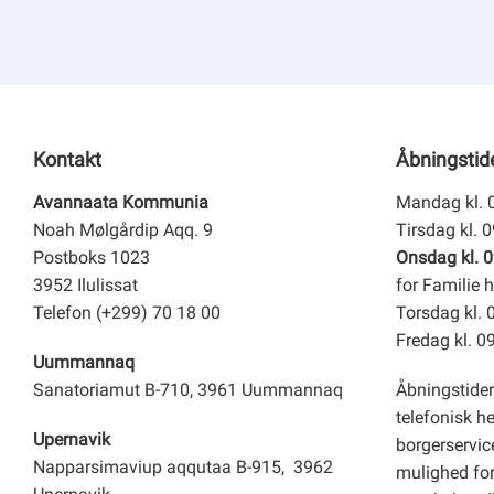
Kontakt
Åbningstid
Avannaata Kommunia
Mandag kl. 
Noah Mølgårdip Aqq. 9
Tirsdag kl. 
Postboks 1023
Onsdag kl. 0
3952 Ilulissat
for Familie h
Telefon (+299) 70 18 00
Torsdag kl. 
Fredag kl. 0
Uummannaq
Sanatoriamut B-710, 3961 Uummannaq
Åbningstider
telefonisk h
Upernavik
borgerservice
Napparsimaviup aqqutaa B-915, 3962
mulighed for 