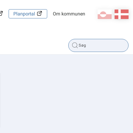
kl-GL
da
Planportal
Om kommunen