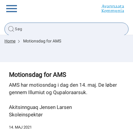
Borger
Home
Motionsdag for AMS
Erhverv
Politik
Motionsdag for AMS
Tsunami
AMS har motiosndag i dag den 14. maj. De løber
gennem Illumiut og Qupaloraarsuk.
Akitsinnguaq Jensen Larsen
sullissivik.gl
Skoleinspektør
Planportal
14. MAJ 2021