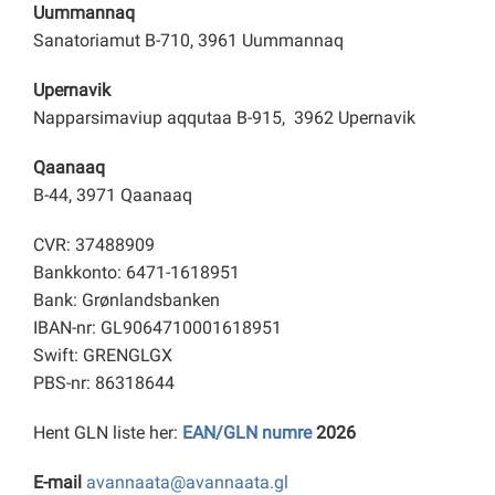
Uummannaq
Sanatoriamut B-710, 3961 Uummannaq
Upernavik
Napparsimaviup aqqutaa B-915, 3962 Upernavik
Qaanaaq
B-44, 3971 Qaanaaq
CVR: 37488909
Bankkonto: 6471-1618951
Bank: Grønlandsbanken
IBAN-nr: GL9064710001618951
Swift: GRENGLGX
PBS-nr: 86318644
Hent GLN liste her:
EAN/GLN numre
2026
E-mail
avannaata@avannaata.gl