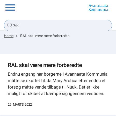
Borger
Home
RAL skal være mere forberedte
Erhverv
Politik
RAL skal være mere forberedte
Tsunami
Endnu engang har borgerne i Avannaata Kommunia
måtte se skuffet til, da Mary Arctica efter endnu et
forsøg måtte vende tilbage til Nuuk. Det er ikke
muligt for skibet at kæmpe sig igennem vestisen.
sullissivik.gl
29. MARTS 2022
Planportal