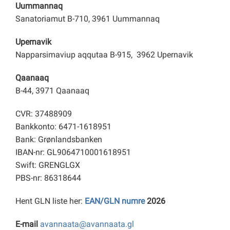
Uummannaq
Sanatoriamut B-710, 3961 Uummannaq
Upernavik
Napparsimaviup aqqutaa B-915, 3962 Upernavik
Qaanaaq
B-44, 3971 Qaanaaq
CVR: 37488909
Bankkonto: 6471-1618951
Bank: Grønlandsbanken
IBAN-nr: GL9064710001618951
Swift: GRENGLGX
PBS-nr: 86318644
Hent GLN liste her:
EAN/GLN numre
2026
E-mail
avannaata@avannaata.gl