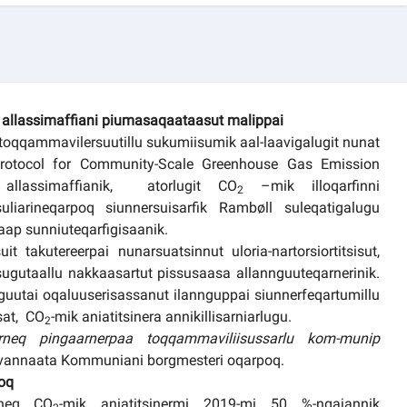
p allassimaffiani piumasaqaataasut malippai
toqqammavilersuutillu sukumiisumik aal-laavigalugit nunat
 Protocol for Community-Scale Greenhouse Gas Emission
allassimaffianik, atorlugit CO
–mik illoqarfinni
2
uliarineqarpoq siunnersuisarfik Rambøll suleqatigalugu
ap sunniuteqarfigisaanik.
t takutereerpai nunarsuatsinnut uloria-nartorsiortitsisut,
sugutaallu nakkaasartut pissusaasa allannguuteqarnerinik.
tai oqaluuserisassanut ilannguppai siunnerfeqartumillu
sat, CO
-mik aniatitsinera annikillisarniarlugu.
2
iarneq pingaarnerpaa toqqammaviliisussarlu kom-munip
Avannaata Kommuniani borgmesteri oqarpoq.
voq
uineq CO
-mik aniatitsinermi 2019-mi 50 %-ngajannik