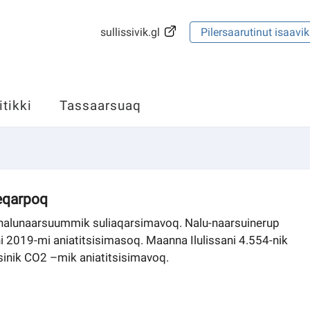
sullissivik.gl
Pilersaarutinut isaavik
itikki
Tassaarsuaq
neqarpoq
 nalunaarsuummik suliaqarsimavoq. Nalu-naarsuinerup
i 2019-mi aniatitsisimasoq. Maanna Ilulissani 4.554-nik
nsinik CO2 –mik aniatitsisimavoq.