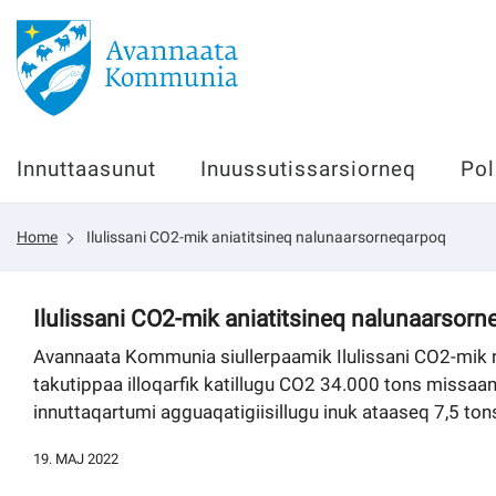
Innuttaasunut
Innuttaasunut
Inuussutissarsiorneq
Pol
Inuussutissarsiorneq
Home
Ilulissani CO2-mik aniatitsineq nalunaarsorneqarpoq
Politikki
Tassaarsuaq
Ilulissani CO2-mik aniatitsineq nalunaarsor
Avannaata Kommunia siullerpaamik Ilulissani CO2-mik
takutippaa illoqarfik katillugu CO2 34.000 tons missaan
innuttaqartumi agguaqatigiisillugu inuk ataaseq 7,5 to
sullissivik.gl
19. MAJ 2022
Pilersaarutinut isaavik