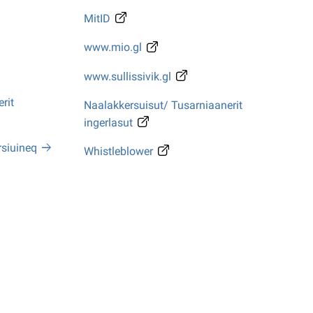
MitID
www.mio.gl
www.sullissivik.gl
rit
Naalakkersuisut/ Tusarniaanerit
ingerlasut
rsiuineq
Whistleblower