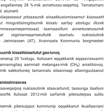
2
q angallanneq 28 %-mik annertussu-seqartoq. Tamatumani
. atuinerit.
iaqassasut pitsaasunik sinaakkusiornissamut kiassaatit
ut mingutitsinngitsumik kiisalu sarfaq atorlugu illunik
assarneqarnissaat, taamaasilluni annertunerusumik
at isiginiarneqarnerullutik taamalu nukissiutinik
e Jerimiassen (AT), Avannaata Kommunia borgmesteri
uumik kissatitsisartutut gas-iuvoq
itsinerup 20 %ralugu. Ilulissani eqqakkanik eqqaavissuarmi
anaannanngilaq aammali metangas-imik (CH
) aniatitsivoq.
4
mmik sakkortuneq tamannalu silaannaap allannguutaanut
aarsissinnaavaa
aveqarpoq nukissiutinik ataavartuniit, tassunga ilaalluni
rfik Ilulissat 2012-mili sarfamik pilersulerpaa sulilu
nermik pilersuipput kommunip eqqakkanut ikuallaaviani