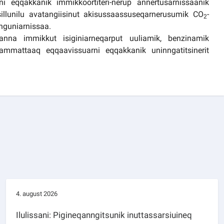
ni eqqakkanik immikkoortiteri-nerup annertusarnissaanik
asillunilu avatangiisinut akisussaassuseqarnerusumik CO
-
2
nguniarnissaa.
maanna immikkut isiginiarneqarput uuliamik, benzinamik
. Aammattaaq eqqaavissuarni eqqakkanik uninngatitsinerit
4. august 2026
Ilulissani: Pigineqanngitsunik inuttassarsiuineq