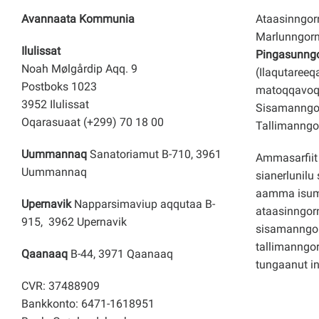
Avannaata Kommunia
Ataasinngorn
Marlunngorn
Ilulissat
Pingasunngor
Noah Mølgårdip Aqq. 9
(Ilaqutareeq
Postboks 1023
matoqqavoq
3952 Ilulissat
Sisamanngor
Oqarasuaat (+299) 70 18 00
Tallimanngor
Uummannaq
Sanatoriamut B-710, 3961
Ammasarfiit 
Uummannaq
sianerlunilu 
aamma isuma
Upernavik
Napparsimaviup aqqutaa B-
ataasinngorn
915, 3962 Upernavik
sisamanngo
tallimanngor
Qaanaaq
B-44, 3971 Qaanaaq
tungaanut i
CVR: 37488909
Bankkonto: 6471-1618951