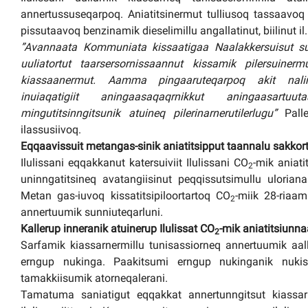
annertussuseqarpoq. Aniatitsinermut tulliusoq tassaavo
pissutaavoq benzinamik dieselimillu angallatinut, biilinut il.il
”Avannaata Kommuniata kissaatigaa Naalakkersuisut sul
uuliatortut taarsersornissaannut kissamik pilersuinerm
kiassaanermut. Aamma pingaaruteqarpoq akit nalimm
inuiaqatigiit aningaasaqaqrnikkut aningaasartuuta
mingutitsinngitsunik atuineq pilerinarnerutilerlugu”
Pall
ilassusiivoq.
Eqqaavissuit metangas-sinik aniatitsipput taannalu sakkort
Ilulissani eqqakkanut katersuiviit Ilulissani CO
-mik aniat
2
uninngatitsineq avatangiisinut peqqissutsimullu ulori
Metan gas-iuvoq kissatitsipiloortartoq CO
-miik 28-riaa
2
annertuumik sunniuteqarluni.
Kallerup inneranik atuinerup Ilulissat CO
-mik aniatitsiunn
2
Sarfamik kiassarnermillu tunisassiorneq annertuumik aalla
erngup nukinga. Paakitsumi erngup nukinganik nukissio
tamakkiisumik atorneqalerani.
Tamatuma saniatigut eqqakkat annertunngitsut kiassar