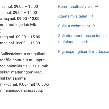
eq nal. 09:00 – 15:00
Kommunalbestyrelsi
eq nal. 09:00 – 15:00
Ataatsimiisitaliat
neq nal. 09:00 - 12:00
arnermut Ingerlatsivik
Sulisut webmailiat
)
Suliariumannittussarsiuussine
neq nal. 09:00 – 15:00
tuniniaanerillu
neq nal. 09:00 – 15:00
Pigineqanngitsunik inuttassa
Sullissivimmut ornigulluni
saaffiginnittunut atuupput,
ginninnikkut sullissisumik
ikkut, marlunngornikkut,
rnikkut aamma
nikkut nal. 9.00-imiit 10.00-p
nniminniisoqarsinnaavoq.