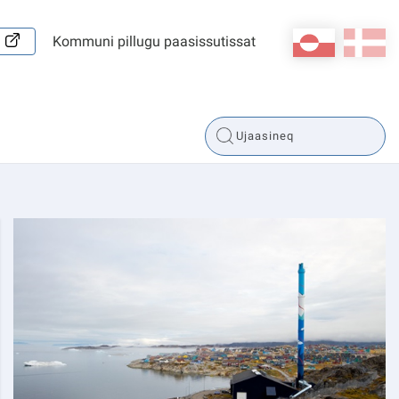
kl-GL
da
Kommuni pillugu paasissutissat