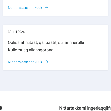
Nutaarsiassaq takuuk
30. juli 2026
Qalissiat nutaat, qalipaatit, sullarinnerullu
Kullorsuaq allanngorpaa
Nutaarsiassaq takuuk
it
Nittartakkami ingerlaqqiff