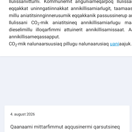
Ilulissaniittumi. Kommunemit anguniarneqarpoq Ilulissa
eqqakkat uninngatiinnakkat annikillisarniarlugit, taama
millu aniatitsinnginnerusumik eqqakkanik passussinerup a
Ilulissani CO
-mik aniatitsineq annikillisarniarlugu 
2
dieselimillu illoqarfimmi attuinerit annikillisarnissaat
annikillisarneqassapput.
CO
-mik nalunaarsuusiaq pillugu nalunaarusiaq
uani
aajuk.
2
4. august 2026
Qaanaami mittarfimmut aqqusinermi qarsutsineq