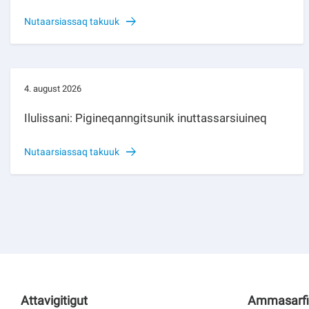
Nutaarsiassaq takuuk
4. august 2026
Ilulissani: Pigineqanngitsunik inuttassarsiuineq
Nutaarsiassaq takuuk
Attavigitigut
Ammasarfi