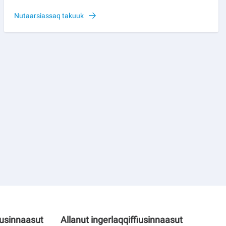
Nutaarsiassaq takuuk
iusinnaasut
Allanut ingerlaqqiffiusinnaasut