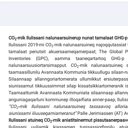
Kommuni pillugu paasissutissat
CO
-mik Ilulissani nalunaarsuinerup nunat tamalaat GHG-
2
Ilulissani 2019-mi CO
-mik nalunaarsuineq najoqqutassiat 
2
tamalaat periutsit akuersaarneqarnerpaat; The Global
Inventories (GPC), aamma taaneqartartoq GHG-p 
nalunaarsuusiortarsimapput. CO
-mik nalunaarsuineq s
2
taamaasillunilu Avannaata Kommunia tikkuullugu silaan-na
Silaannaap allanngoriartornerata ullumikkut ersiuterpassui
siunissamut tikkuussimmat silap kissatsikkiartorneranik i
Taamaattumik Avannaata Kommuniata silaannaap allannguu
anguniagaqarluni kommunep illoqarfiata anner-paap, Ilulis
“CO
-mik Ilulissani nalunaarsuineq tassaavoq allor
2
siunissami iliuuseqarniarneranut”
Palle Jerimiassen (AT) 
Ilulissani atuineq
CO
-mik aniatitsinermut pissutaanerpaa
2
Ilulissani uuliamik kiassarneq tunisassiorfinnilu at