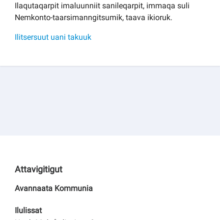
Ilaqutaqarpit imaluunniit sanileqarpit, immaqa suli
Nemkonto-taarsimanngitsumik, taava ikioruk.
Ilitsersuut uani takuuk
Attavigitigut
Avannaata Kommunia
Ilulissat