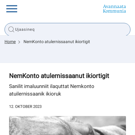
Innuttaasunut
Home
NemKonto atulernissaanut ikiortigit
Inuussutissarsiorneq
Politikki
NemKonto atulernissaanut ikiortigit
Tassaarsuaq
Sanilit imaluunniit ilaquttat Nemkonto
atuilernissaanik ikioruk
12. OKTOBER 2023
sullissivik.gl
Pilersaarutinut isaavik