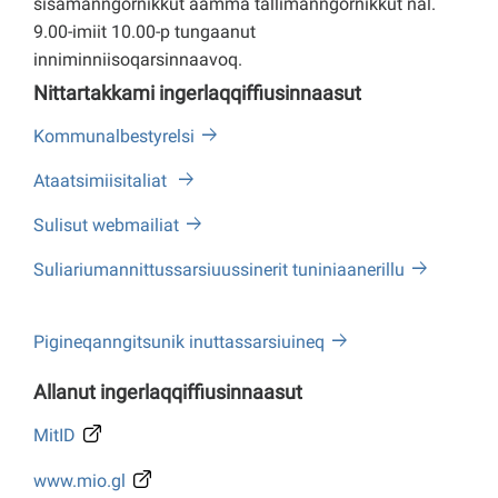
sisamanngornikkut aamma tallimanngornikkut nal.
9.00-imiit 10.00-p tungaanut
inniminniisoqarsinnaavoq.
Nittartakkami ingerlaqqiffiusinnaasut
Kommunalbestyrelsi
Ataatsimiisitaliat
Sulisut webmailiat
Suliariumannittussarsiuussinerit tuniniaanerillu
Pigineqanngitsunik inuttassarsiuineq
Allanut ingerlaqqiffiusinnaasut
MitID
www.mio.gl