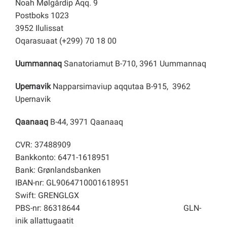
Noah Mølgårdip Aqq. 9
Postboks 1023
3952 Ilulissat
Oqarasuaat (+299) 70 18 00
Uummannaq
Sanatoriamut B-710, 3961 Uummannaq
Upernavik
Napparsimaviup aqqutaa B-915, 3962
Upernavik
Qaanaaq
B-44, 3971 Qaanaaq
CVR: 37488909
Bankkonto: 6471-1618951
Bank: Grønlandsbanken
IBAN-nr: GL9064710001618951
Swift: GRENGLGX
PBS-nr: 86318644
GLN-
inik allattugaatit