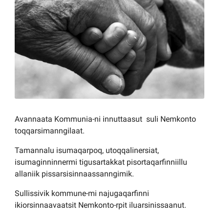
Kommuni pillugu paasissutissat
Avannaata Kommunia-ni innuttaasut suli Nemkonto
toqqarsimanngilaat.
Tamannalu isumaqarpoq, utoqqalinersiat,
isumaginninnermi tigusartakkat pisortaqarfinniillu
allaniik pissarsisinnaassanngimik.
Sullissivik kommune-mi najugaqarfinni
ikiorsinnaavaatsit Nemkonto-rpit iluarsinissaanut.