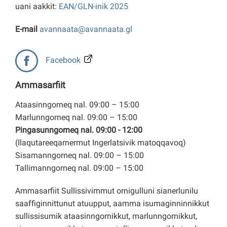
uani aakkit:
EAN/GLN-inik 2025
E-mail
avannaata@avannaata.gl
Facebook
Ammasarfiit
Ataasinngorneq nal. 09:00 – 15:00
Marlunngorneq nal. 09:00 – 15:00
Pingasunngorneq nal. 09:00 - 12:00
(Ilaqutareeqarnermut Ingerlatsivik matoqqavoq)
Sisamanngorneq nal. 09:00 – 15:00
Tallimanngorneq nal. 09:00 – 15:00
Ammasarfiit Sullissivimmut ornigulluni sianerlunilu
saaffiginnittunut atuupput, aamma isumaginninnikkut
sullissisumik ataasinngornikkut, marlunngornikkut,