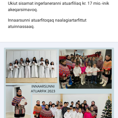
Ukiut sisamat ingerlaneranni atuarfiliaq kr. 17 mio.-inik
akeqarsimavoq.
Innaarsunni atuarfitoqaq naalagiartarfittut
atuinnassaaq.