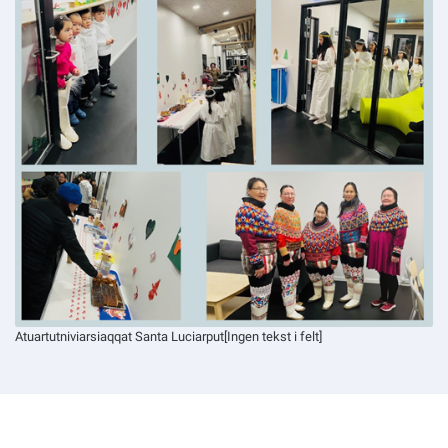
Atuartutniviarsiaqqat Santa Luciarput[Ingen tekst i felt]