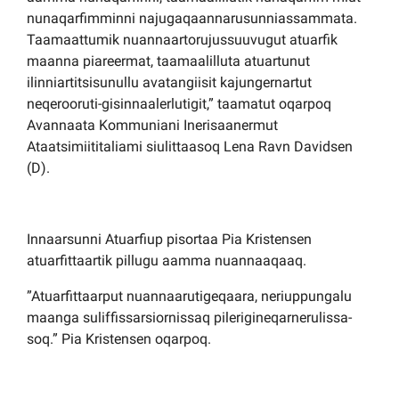
nunaqarfimminni najugaqaannarusunniassammata.
Taamaattumik nuannaartorujussuuvugut atuarfik
maanna piareermat, taamaalilluta atuartunut
ilinniartitsisunullu avatangiisit kajungernartut
neqerooruti-gisinnaalerlutigit,” taamatut oqarpoq
Avannaata Kommuniani Inerisaanermut
Ataatsimiititaliami siulittaasoq Lena Ravn Davidsen
(D).
Innaarsunni Atuarfiup pisortaa Pia Kristensen
atuarfittaartik pillugu aamma nuannaaqaaq.
”Atuarfittaarput nuannaarutigeqaara, neriuppungalu
maanga suliffissarsiornissaq pilerigineqarnerulissa-
soq.” Pia Kristensen oqarpoq.