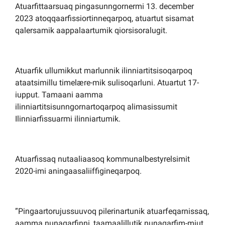
Atuarfittaarsuaq pingasunngornermi 13. december
2023 atoqqaarfissiortinneqarpoq, atuartut sisamat
qalersamik aappalaartumik qiorsisoralugit.
Atuarfik ullumikkut marlunnik ilinniartitsisoqarpoq
ataatsimillu timelære-mik sulisoqarluni. Atuartut 17-
iupput. Tamaani aamma
ilinniartitsisunngornartoqarpoq alimasissumit
Ilinniarfissuarmi ilinniartumik.
Atuarfissaq nutaaliaasoq kommunalbestyrelsimit
2020-imi aningaasaliiffigineqarpoq.
”Pingaartorujussuuvoq pilerinartunik atuarfeqarnissaq,
aamma nunaqarfinni, taamaalillutik nunaqarfim-miut