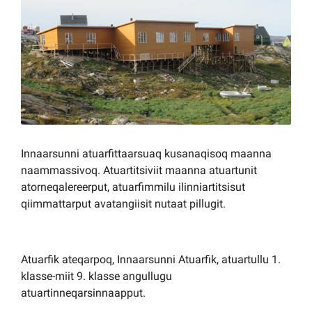
Kommuni pillugu paasissutissat
Innaarsunni atuarfittaarsuaq kusanaqisoq maanna
naammassivoq. Atuartitsiviit maanna atuartunit
atorneqalereerput, atuarfimmilu ilinniartitsisut
qiimmattarput avatangiisit nutaat pillugit.
Atuarfik ateqarpoq, Innaarsunni Atuarfik, atuartullu 1.
klasse-miit 9. klasse angullugu
atuartinneqarsinnaapput.