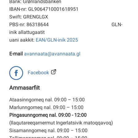
Bank: Grønlandsbanken
IBAN-nr: GL9064710001618951
Swift: GRENGLGX
PBS-nr: 86318644
GLN-
inik allattugaatit
uani aakkit:
EAN/GLN-inik 2025
E-mail
avannaata@avannaata.gl
Facebook
Ammasarfiit
Ataasinngorneq nal. 09:00 – 15:00
Marlunngorneq nal. 09:00 – 15:00
Pingasunngorneq nal. 09:00 - 12:00
(Ilaqutareeqarnermut Ingerlatsivik matoqqavoq)
Sisamanngorneq nal. 09:00 – 15:00