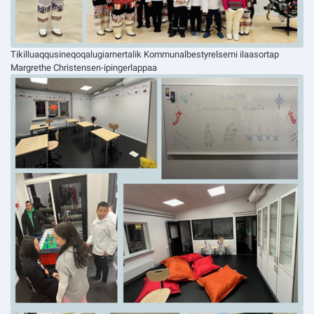
Tikilluaqqusineqoqalugiarnertalik Kommunalbestyrelsemi ilaasortap
Margrethe Christensen-ipingerlappaa