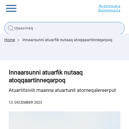
Innuttaasunut
Home
Innaarsunni atuarfik nutaaq atoqqaartinneqarpoq
Inuussutissarsiorneq
Politikki
Innaarsunni atuarfik nutaaq
atoqqaartinneqarpoq
Tassaarsuaq
Atuartitsiviit maanna atuartunit atorneqalereerput
13. DECEMBER 2023
sullissivik.gl
Pilersaarutinut isaavik