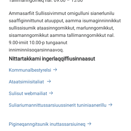
Tallimanngorneq nal. 09:00 – 15:00
Ammasarfiit Sullissivimmut ornigulluni sianerlunilu
saaffiginnittunut atuupput, aamma isumaginninnikkut
sullissisumik ataasinngornikkut, marlunngornikkut,
sisamanngornikkut aamma tallimanngornikkut nal.
9.00-imiit 10.00-p tungaanut
inniminniisoqarsinnaavoq.
Nittartakkami ingerlaqqiffiusinnaasut
Kommunalbestyrelsi
Ataatsimiisitaliat
Sulisut webmailiat
Suliariumannittussarsiuussinerit tuniniaanerillu
Pigineqanngitsunik inuttassarsiuineq