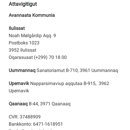
Attavigitigut
Avannaata Kommunia
Ilulissat
Noah Mølgårdip Aqq. 9
Postboks 1023
3952 Ilulissat
Oqarasuaat (+299) 70 18 00
Uummannaq
Sanatoriamut B-710, 3961 Uummannaq
Upernavik
Napparsimaviup aqqutaa B-915, 3962
Upernavik
Qaanaaq
B-44, 3971 Qaanaaq
CVR: 37488909
Bankkonto: 6471-1618951