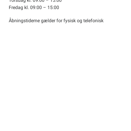
Torsdag kl. 09:00 – 15:00
Fredag kl. 09:00 – 15:00
Åbningstiderne gælder for fysisk og telefonisk
henvendelse i borgerservicecenteret Sullissivik. Der er
mulighed for tidsbestilling til en sagsbehandler
mandag, tirsdag, torsdag og fredag klokken 9.00-
10.00.
Interne links
Kommunalbestyrelsen
Politiske udvalg
Medarbejder webmail
Licitationer, Udbud og Salg
Fremlysning
Eksterne links