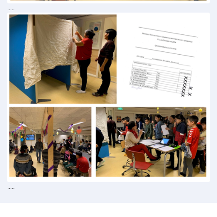
.....
.....