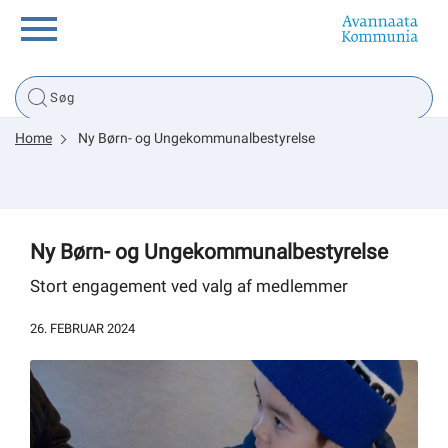
Borger
Home
Ny Børn- og Ungekommunalbestyrelse
Erhverv
Politik
Ny Børn- og Ungekommunalbestyrelse
Tsunami
Stort engagement ved valg af medlemmer
26. FEBRUAR 2024
sullissivik.gl
Planportal