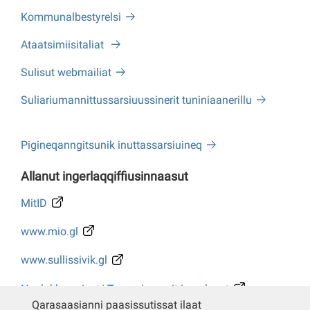
Kommunalbestyrelsi
Ataatsimiisitaliat
Sulisut webmailiat
Suliariumannittussarsiuussinerit tuniniaanerillu
Pigineqanngitsunik inuttassarsiuineq
Allanut ingerlaqqiffiusinnaasut
MitID
www.mio.gl
www.sullissivik.gl
Naalakkersuisut/ Tusarniaanerit ingerlasut
Qarasaasianni paasissutissat ilaat