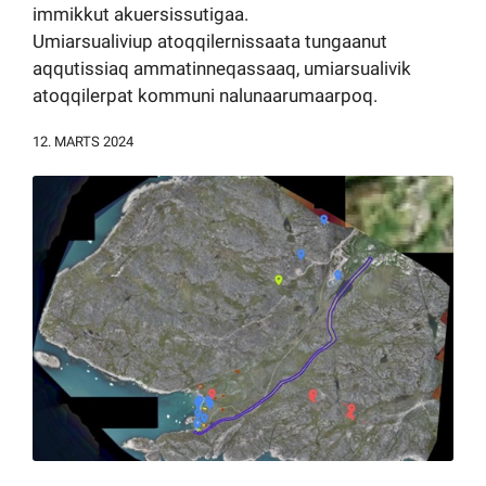
immikkut akuersissutigaa.
Kommuni pillugu paasissutissat
Umiarsualiviup atoqqilernissaata tungaanut
aqqutissiaq ammatinneqassaaq, umiarsualivik
atoqqilerpat kommuni nalunaarumaarpoq.
12. MARTS 2024