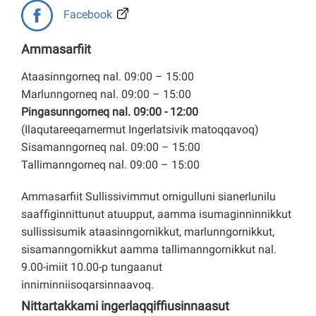
Facebook
Ammasarfiit
Ataasinngorneq nal. 09:00 – 15:00
Marlunngorneq nal. 09:00 – 15:00
Pingasunngorneq nal. 09:00 - 12:00
(Ilaqutareeqarnermut Ingerlatsivik matoqqavoq)
Sisamanngorneq nal. 09:00 – 15:00
Tallimanngorneq nal. 09:00 – 15:00
Ammasarfiit Sullissivimmut ornigulluni sianerlunilu
saaffiginnittunut atuupput, aamma isumaginninnikkut
sullissisumik ataasinngornikkut, marlunngornikkut,
sisamanngornikkut aamma tallimanngornikkut nal.
9.00-imiit 10.00-p tungaanut
inniminniisoqarsinnaavoq.
Nittartakkami ingerlaqqiffiusinnaasut