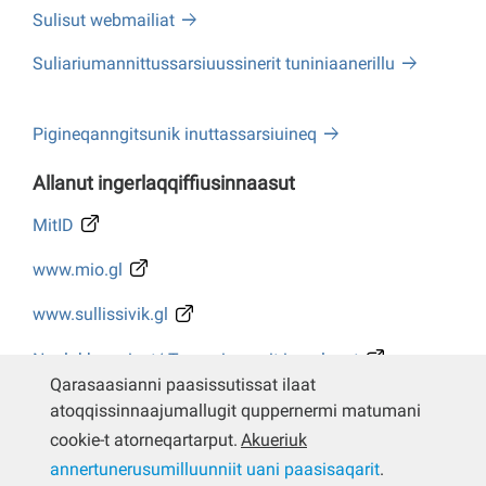
Sulisut webmailiat
Suliariumannittussarsiuussinerit tuniniaanerillu
Pigineqanngitsunik inuttassarsiuineq
Allanut ingerlaqqiffiusinnaasut
MitID
www.mio.gl
www.sullissivik.gl
Naalakkersuisut/ Tusarniaanerit ingerlasut
Qarasaasianni paasissutissat ilaat
Whistleblower
atoqqissinnaajumallugit quppernermi matumani
cookie-t atorneqartarput.
Akueriuk
annertunerusumilluunniit uani paasisaqarit
.