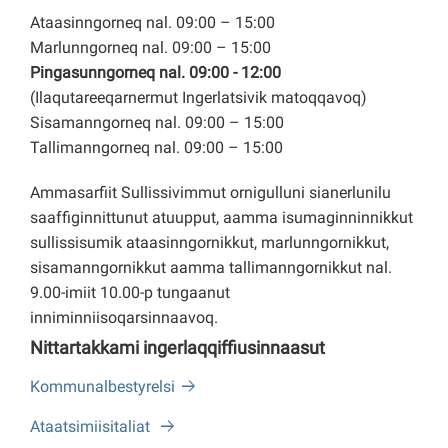
Ataasinngorneq nal. 09:00 – 15:00
Marlunngorneq nal. 09:00 – 15:00
Pingasunngorneq nal. 09:00 - 12:00
(Ilaqutareeqarnermut Ingerlatsivik matoqqavoq)
Sisamanngorneq nal. 09:00 – 15:00
Tallimanngorneq nal. 09:00 – 15:00
Ammasarfiit Sullissivimmut ornigulluni sianerlunilu
saaffiginnittunut atuupput, aamma isumaginninnikkut
sullissisumik ataasinngornikkut, marlunngornikkut,
sisamanngornikkut aamma tallimanngornikkut nal.
9.00-imiit 10.00-p tungaanut
inniminniisoqarsinnaavoq.
Nittartakkami ingerlaqqiffiusinnaasut
Kommunalbestyrelsi
Ataatsimiisitaliat