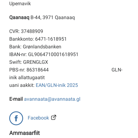
Upernavik
Qaanaaq
B-44, 3971 Qaanaaq
CVR: 37488909
Bankkonto: 6471-1618951
Bank: Grønlandsbanken
IBAN-nr: GL9064710001618951
Swift: GRENGLGX
PBS-nr: 86318644
GLN-
inik allattugaatit
uani aakkit:
EAN/GLN-inik 2025
E-mail
avannaata@avannaata.gl
Facebook
Ammasarfiit