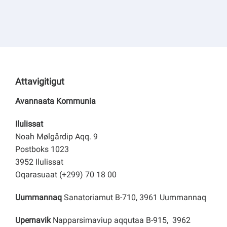
Kommuni pillugu paasissutissat
Attavigitigut
Avannaata Kommunia
Ilulissat
Noah Mølgårdip Aqq. 9
Postboks 1023
3952 Ilulissat
Oqarasuaat (+299) 70 18 00
Uummannaq
Sanatoriamut B-710, 3961 Uummannaq
Upernavik
Napparsimaviup aqqutaa B-915, 3962