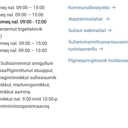
eq nal. 09:00 – 15:00
Kommunalbestyrelsi
eq nal. 09:00 – 15:00
Ataatsimiisitaliat
neq nal. 09:00 - 12:00
arnermut Ingerlatsivik
Sulisut webmailiat
)
Suliariumannittussarsiuussine
neq nal. 09:00 – 15:00
tuniniaanerillu
neq nal. 09:00 – 15:00
Pigineqanngitsunik inuttassa
Sullissivimmut ornigulluni
saaffiginnittunut atuupput,
ginninnikkut sullissisumik
ikkut, marlunngornikkut,
rnikkut aamma
nikkut nal. 9.00-imiit 10.00-p
nniminniisoqarsinnaavoq.