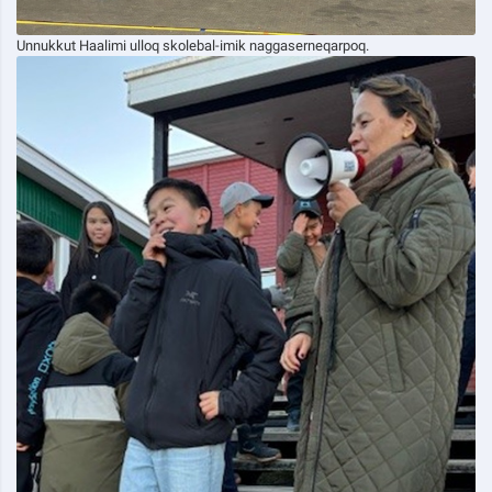
Unnukkut Haalimi ulloq skolebal-imik naggaserneqarpoq.