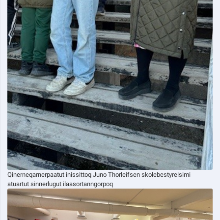
Qinerneqarnerpaatut inissittoq Juno Thorleifsen skolebestyrelsimi
atuartut sinnerlugut ilaasortanngorpoq