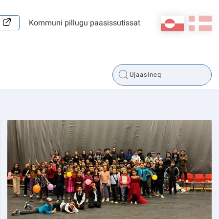
kl-GL
da
Kommuni pillugu paasissutissat