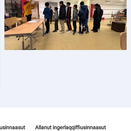
iusinnaasut
Allanut ingerlaqqiffiusinnaasut