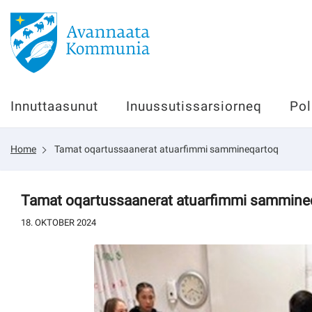
Innuttaasunut
Innuttaasunut
Inuussutissarsiorneq
Pol
Inuussutissarsiorneq
Home
Tamat oqartussaanerat atuarfimmi sammineqartoq
Politikki
Tassaarsuaq
Tamat oqartussaanerat atuarfimmi sammine
18. OKTOBER 2024
sullissivik.gl
Pilersaarutinut isaavik