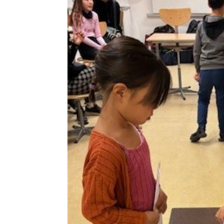
Kommuni pillugu paasissutissat