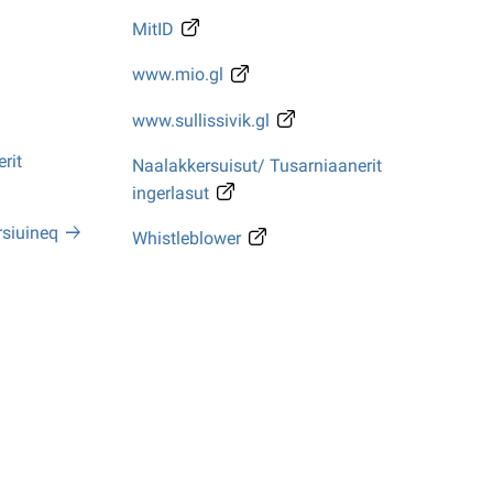
MitID
www.mio.gl
www.sullissivik.gl
rit
Naalakkersuisut/ Tusarniaanerit
ingerlasut
rsiuineq
Whistleblower