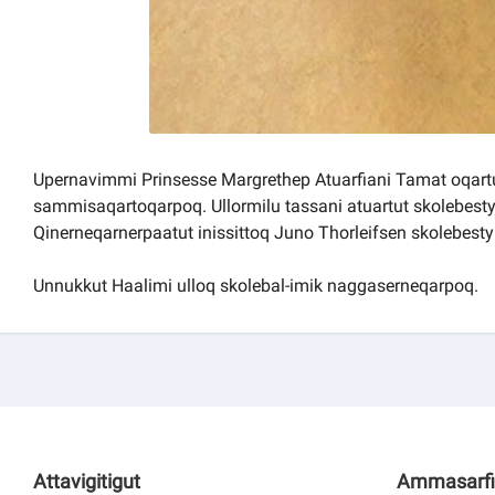
Upernavimmi Prinsesse Margrethep Atuarfiani Tamat oqartu
sammisaqartoqarpoq. Ullormilu tassani atuartut skolebesty
Qinerneqarnerpaatut inissittoq Juno Thorleifsen skolebesty
Unnukkut Haalimi ulloq skolebal-imik naggaserneqarpoq.
Attavigitigut
Ammasarfi