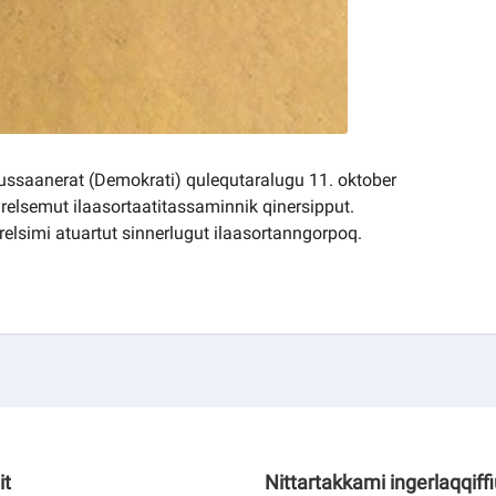
ssaanerat (Demokrati) qulequtaralugu 11. oktober
relsemut ilaasortaatitassaminnik qinersipput.
relsimi atuartut sinnerlugut ilaasortanngorpoq.
it
Nittartakkami ingerlaqqiff