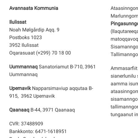
Avannaata Kommunia
Ataasinngorn
Marlunngorn
Ilulissat
Pingasunngor
Noah Mølgårdip Aqq. 9
(Ilaqutareeq
Postboks 1023
matoqqavoq
3952 Ilulissat
Sisamanngor
Oqarasuaat (+299) 70 18 00
Tallimanngor
Uummannaq
Sanatoriamut B-710, 3961
Ammasarfiit 
Uummannaq
sianerlunilu 
aamma isuma
Upernavik
Napparsimaviup aqqutaa B-
ataasinngorn
915, 3962 Upernavik
sisamanngo
tallimanngor
Qaanaaq
B-44, 3971 Qaanaaq
tungaanut i
CVR: 37488909
Bankkonto: 6471-1618951