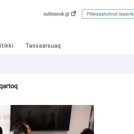
sullissivik.gl
Pilersaarutinut isaavik
itikki
Tassaarsuaq
qartoq