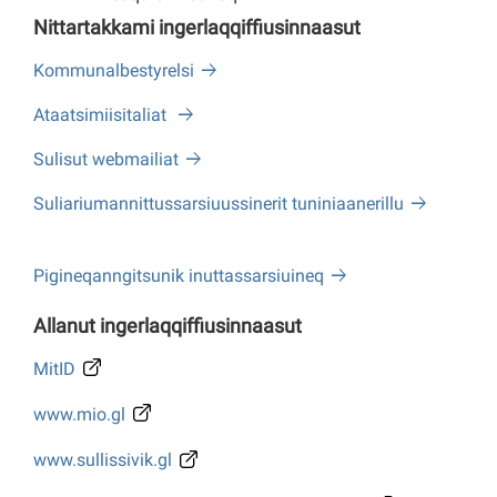
Nittartakkami ingerlaqqiffiusinnaasut
Kommunalbestyrelsi
Ataatsimiisitaliat
Sulisut webmailiat
Suliariumannittussarsiuussinerit tuniniaanerillu
Pigineqanngitsunik inuttassarsiuineq
Allanut ingerlaqqiffiusinnaasut
MitID
www.mio.gl
www.sullissivik.gl