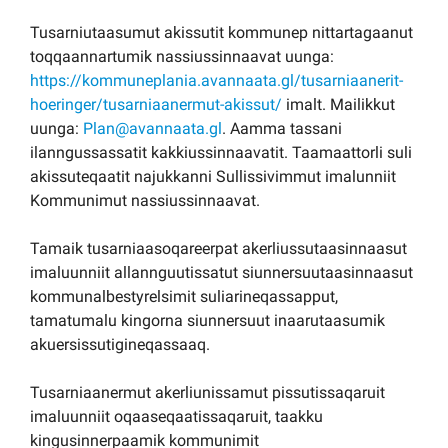
Tusarniutaasumut akissutit kommunep nittartagaanut
toqqaannartumik nassiussinnaavat uunga:
https://kommuneplania.avannaata.gl/tusarniaanerit-
hoeringer/tusarniaanermut-akissut/
imalt. Mailikkut
uunga:
Plan@avannaata.gl
. Aamma tassani
ilanngussassatit kakkiussinnaavatit. Taamaattorli suli
akissuteqaatit najukkanni Sullissivimmut imalunniit
Kommunimut nassiussinnaavat.
Tamaik tusarniaasoqareerpat akerliussutaasinnaasut
imaluunniit allannguutissatut siunnersuutaasinnaasut
kommunalbestyrelsimit suliarineqassapput,
tamatumalu kingorna siunnersuut inaarutaasumik
akuersissutigineqassaaq.
Tusarniaanermut akerliunissamut pissutissaqaruit
imaluunniit oqaaseqaatissaqaruit, taakku
kingusinnerpaamik kommunimit