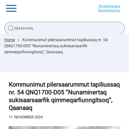
Innuttaasunut
Home
Kommunimut pilersaarummut tapiliussaq nr. 54
Inuussutissarsiorneq
QNQ1700-D05 ”Nunaminertaq sukisaarsaarfik
qimmeqarfiunngitsoq”, Qaanaaq
Politikki
Tassaarsuaq
Kommunimut pilersaarummut tapiliussaq
nr. 54 QNQ1700-D05 ”Nunaminertaq
sukisaarsaarfik qimmeqarfiunngitsoq”,
Qaanaaq
sullissivik.gl
11. NOVEMBER 2024
Pilersaarutinut isaavik