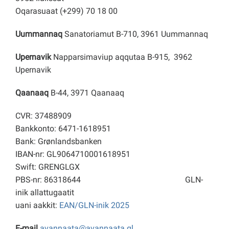
Oqarasuaat (+299) 70 18 00
Uummannaq
Sanatoriamut B-710, 3961 Uummannaq
Upernavik
Napparsimaviup aqqutaa B-915, 3962
Upernavik
Qaanaaq
B-44, 3971 Qaanaaq
CVR: 37488909
Bankkonto: 6471-1618951
Bank: Grønlandsbanken
IBAN-nr: GL9064710001618951
Swift: GRENGLGX
PBS-nr: 86318644
GLN-
inik allattugaatit
uani aakkit:
EAN/GLN-inik 2025
E-mail
avannaata@avannaata.gl