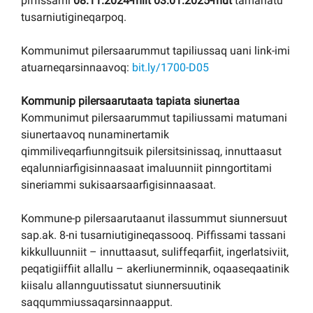
piffissami
08.11.2024-miit 03.01.2025-mut
tamanatu
tusarniutigineqarpoq.
Kommunimut pilersaarummut tapiliussaq uani link-imi
atuarneqarsinnaavoq:
bit.ly/1700-D05
Kommunip pilersaarutaata tapiata siunertaa
Kommunimut pilersaarummut tapiliussami matumani
siunertaavoq nunaminertamik
qimmiliveqarfiunngitsuik pilersitsinissaq, innuttaasut
eqalunniarfigisinnaasaat imaluunniit pinngortitami
sineriammi sukisaarsaarfigisinnaasaat.
Kommune-p pilersaarutaanut ilassummut siunnersuut
sap.ak. 8-ni tusarniutigineqassooq. Piffissami tassani
kikkulluunniit – innuttaasut, suliffeqarfiit, ingerlatsiviit,
peqatigiiffiit allallu – akerliunerminnik, oqaaseqaatinik
kiisalu allannguutissatut siunnersuutinik
saqqummiussaqarsinnaapput.