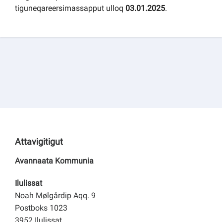
tiguneqareersimassapput ulloq
03.01.2025
.
Attavigitigut
Avannaata Kommunia
Ilulissat
Noah Mølgårdip Aqq. 9
Postboks 1023
3952 Ilulissat