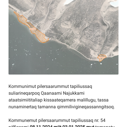
Kommuni pillugu paasissutissat
Kommunimut pilersaarummut tapiliussaq
suliarineqarpoq Qaanaami Najukkami
ataatsimiititaliap kissaateqarnera malillugu, tassa
nunaminertaq tamanna qimmilivigineqassanngitsoq.
Kommunemut pilersaarummut tapiliussaq nr. 54