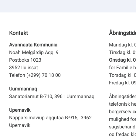
Kontakt
Åbningstid
Avannaata Kommunia
Mandag kl. 
Noah Mølgårdip Aqq. 9
Tirsdag kl. 
Postboks 1023
Onsdag kl. 0
3952 Ilulissat
for Familie h
Telefon (+299) 70 18 00
Torsdag kl. 
Fredag kl. 0
Uummannaq
Sanatoriamut B-710, 3961 Uummannaq
Åbningstider
telefonisk h
Upernavik
borgerservice
Napparsimaviup aqqutaa B-915, 3962
mulighed for 
Upernavik
sagsbehandl
og fredag kl