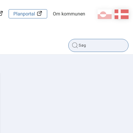
kl-GL
da
Planportal
Om kommunen