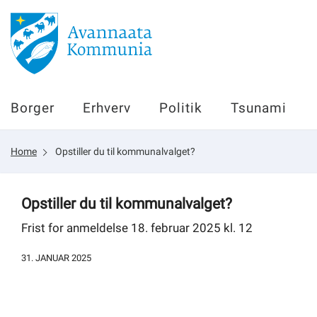
Borger
Borger
Erhverv
Politik
Tsunami
Erhverv
Home
Opstiller du til kommunalvalget?
Politik
Tsunami
Opstiller du til kommunalvalget?
Frist for anmeldelse 18. februar 2025 kl. 12
31. JANUAR 2025
sullissivik.gl
Planportal