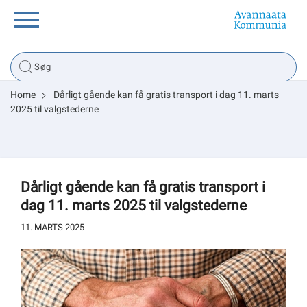
Borger
Home
Dårligt gående kan få gratis transport i dag 11. marts
Erhverv
2025 til valgstederne
Politik
Dårligt gående kan få gratis transport i
Tsunami
dag 11. marts 2025 til valgstederne
11. MARTS 2025
sullissivik.gl
Planportal