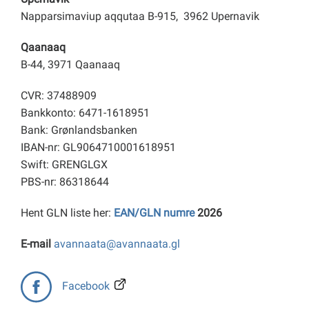
Napparsimaviup aqqutaa B-915, 3962 Upernavik
Qaanaaq
B-44, 3971 Qaanaaq
CVR: 37488909
Bankkonto: 6471-1618951
Bank: Grønlandsbanken
IBAN-nr: GL9064710001618951
Swift: GRENGLGX
PBS-nr: 86318644
Hent GLN liste her:
EAN/GLN numre
2026
E-mail
avannaata@avannaata.gl
Facebook