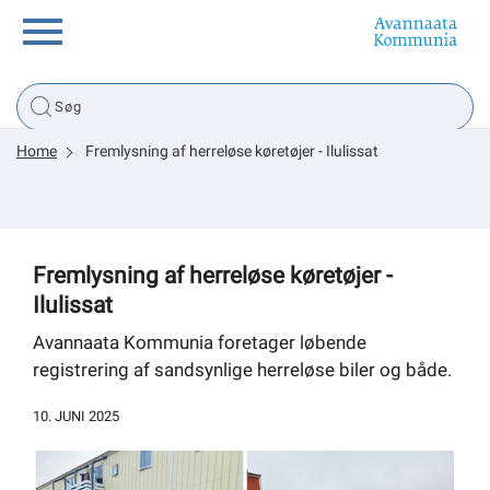
Borger
Home
Fremlysning af herreløse køretøjer - Ilulissat
Erhverv
Politik
Fremlysning af herreløse køretøjer -
Ilulissat
Tsunami
Avannaata Kommunia foretager løbende
registrering af sandsynlige herreløse biler og både.
sullissivik.gl
10. JUNI 2025
Planportal