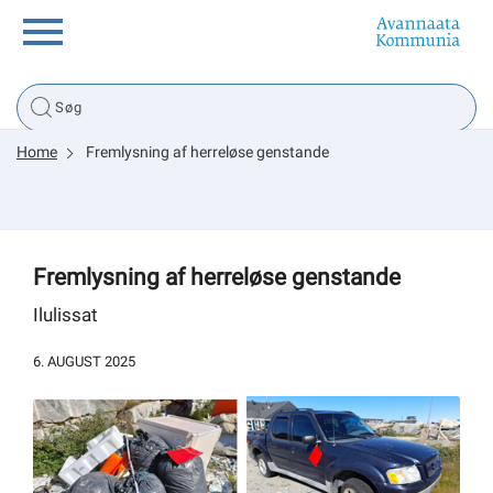
Borger
Home
Fremlysning af herreløse genstande
Erhverv
Politik
Fremlysning af herreløse genstande
Tsunami
Ilulissat
6. AUGUST 2025
sullissivik.gl
Planportal