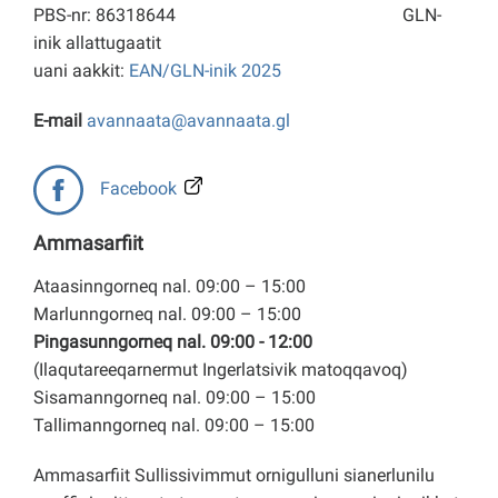
PBS-nr: 86318644
GLN-
inik allattugaatit
uani aakkit:
EAN/GLN-inik 2025
E-mail
avannaata@avannaata.gl
Facebook
Ammasarfiit
Ataasinngorneq nal. 09:00 – 15:00
Marlunngorneq nal. 09:00 – 15:00
Pingasunngorneq nal. 09:00 - 12:00
(Ilaqutareeqarnermut Ingerlatsivik matoqqavoq)
Sisamanngorneq nal. 09:00 – 15:00
Tallimanngorneq nal. 09:00 – 15:00
Ammasarfiit Sullissivimmut ornigulluni sianerlunilu