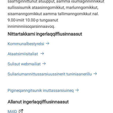
saaffiginnittunut atuupput, aamma isumaginninnikkut
sullissisumik ataasinngornikkut, marlunngornikkut,
sisamanngornikkut aamma tallimanngornikkut nal.
9.00-imiit 10.00-p tungaanut
inniminniisoqarsinnaavoq.
Nittartakkami ingerlaqqiffiusinnaasut
Kommunalbestyrelsi
Ataatsimiisitaliat
Sulisut webmailiat
Suliariumannittussarsiuussinerit tuniniaanerillu
Pigineqanngitsunik inuttassarsiuineq
Allanut ingerlaqqiffiusinnaasut
MitID