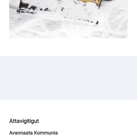
Kommuni pillugu paasissutissat
Attavigitigut
Avannaata Kommunia