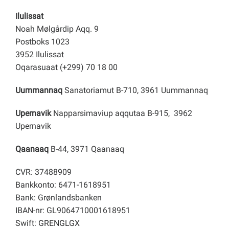
Ilulissat
Noah Mølgårdip Aqq. 9
Postboks 1023
3952 Ilulissat
Oqarasuaat (+299) 70 18 00
Uummannaq
Sanatoriamut B-710, 3961 Uummannaq
Upernavik
Napparsimaviup aqqutaa B-915, 3962
Upernavik
Qaanaaq
B-44, 3971 Qaanaaq
CVR: 37488909
Bankkonto: 6471-1618951
Bank: Grønlandsbanken
IBAN-nr: GL9064710001618951
Swift: GRENGLGX