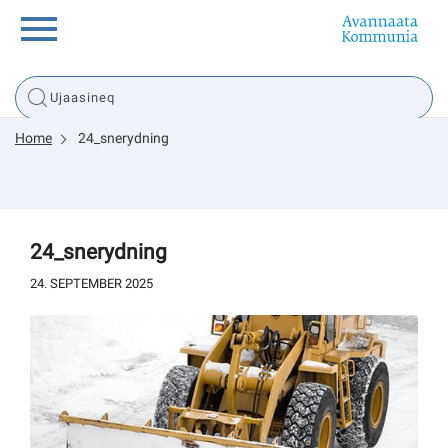
Innuttaasunut
Home
24_snerydning
Inuussutissarsiorneq
Politikki
24_snerydning
Tassaarsuaq
24. SEPTEMBER 2025
sullissivik.gl
Pilersaarutinut isaavik