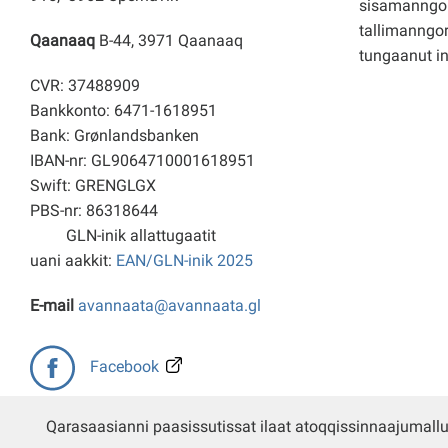
sisamanngo
tallimanngor
Qaanaaq
B-44, 3971 Qaanaaq
tungaanut i
CVR: 37488909
Bankkonto: 6471-1618951
Bank: Grønlandsbanken
IBAN-nr: GL9064710001618951
Swift: GRENGLGX
PBS-nr: 86318644
GLN-inik allattugaatit
uani aakkit:
EAN/GLN-inik 2025
E-mail
avannaata@avannaata.gl
Facebook
Qarasaasianni paasissutissat ilaat atoqqissinnaajumall