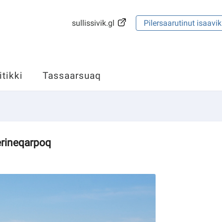
sullissivik.gl
Pilersaarutinut isaavik
itikki
Tassaarsuaq
uerineqarpoq