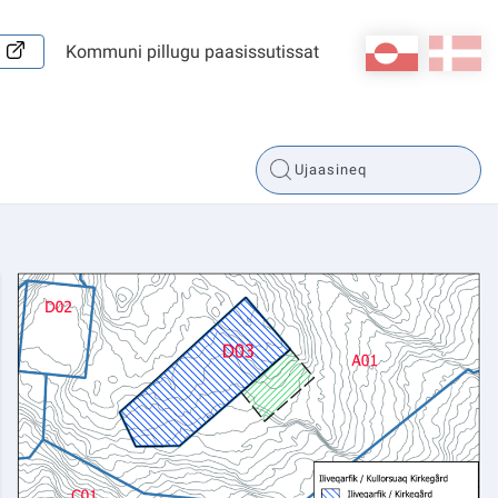
kl-GL
da
Kommuni pillugu paasissutissat