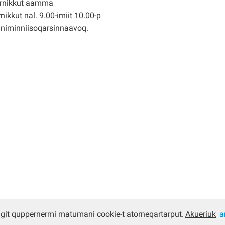
rnikkut aamma
nikkut nal. 9.00-imiit 10.00-p
nniminniisoqarsinnaavoq.
ugit quppernermi matumani cookie-t atorneqartarput.
Akueriuk
a