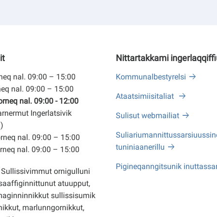
it
Nittartakkami ingerlaqqiff
eq nal. 09:00 – 15:00
Kommunalbestyrelsi
eq nal. 09:00 – 15:00
Ataatsimiisitaliat
neq nal. 09:00 - 12:00
arnermut Ingerlatsivik
Sulisut webmailiat
)
Suliariumannittussarsiuussine
neq nal. 09:00 – 15:00
tuniniaanerillu
neq nal. 09:00 – 15:00
Pigineqanngitsunik inuttassa
Sullissivimmut ornigulluni
saaffiginnittunut atuupput,
ginninnikkut sullissisumik
ikkut, marlunngornikkut,