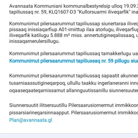
Avannaata Kommuniani kommunalbestyrelsip ulloq 19.09.
tapiliussaq nr. 59, KLQ1607-D3 "Kullorsuarmi iliveqarfik" i
Kommunimut pilersaarummut tapiliussap siunertaraa iliveqarf
pissaaq inissiaqarfiup A01-imiittup ilaa atorlugu, iliveqar
iliveqarfik katilugu 5.888 m² miss. annertutigineqalissaaq, 
inissaqarnerulersillugu.
Kommunimut pilersaarummut tapiliussaq tamakkerlugu uan
Kommunimut pilersaarummut tapiliussaq nr. 59 pillugu siu
Kommunimut pilersaarummut tapiliussaq sapaatit akunner
tusarniaassutigineqarpoq, ullullu taakku ingerlaneranni innutt
oqaaseqaateqarnissamut allannguutissanillu siunnersuute
Siunnersuutit ilitsersuutillu Pilersaarusiornermut immikkoo
pissarsiarineqarsinnaapput. Pilersaarusiornermut immikko
Plan@avannaata.gl