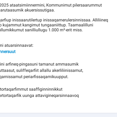
2025 ataatsimiinnermini, Kommunimut pilersaarummut
naarutaasumik akuersissutigaa.
iup inissaarutilertup inissaqarnerulersinnissaa. Alliliineq
fiup kujammut kangimut tungaaniittup. Taamaalilluni
ullumikkumut sanilliullugu 1.000 m²-erit miss.
i atuarsinnaavat:
nnersuut
ini arfineq-pingasuni tamanut ammasumik
aasut, suliffeqarfiit allallu akerliliinissamut,
qarnissamut periarfissaqarnikuupput.
rtortaqarfimmut saaffiginninnikkut
ortortaqarfik uunga attavigineqarsinnaavoq