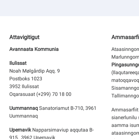
Attavigitigut
Ammasarfi
Avannaata Kommunia
Ataasinngorn
Marlunngorn
Ilulissat
Pingasunngor
Noah Mølgårdip Aqq. 9
(Ilaqutareeq
Postboks 1023
matoqqavoq
3952 Ilulissat
Sisamanngor
Oqarasuaat (+299) 70 18 00
Tallimanngor
Uummannaq
Sanatoriamut B-710, 3961
Ammasarfiit 
Uummannaq
sianerlunilu 
aamma isuma
Upernavik
Napparsimaviup aqqutaa B-
ataasinngorn
915, 3962 Upernavik