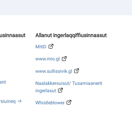
iusinnaasut
Allanut ingerlaqqiffiusinnaasut
MitID
www.mio.gl
www.sullissivik.gl
rit
Naalakkersuisut/ Tusarniaanerit
ingerlasut
rsiuineq
Whistleblower