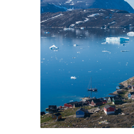
Kommuni pillugu paasissutissat