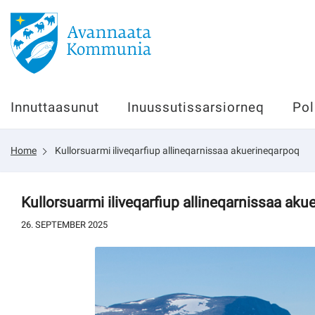
Innuttaasunut
Innuttaasunut
Inuussutissarsiorneq
Pol
Inuussutissarsiorneq
Home
Kullorsuarmi iliveqarfiup allineqarnissaa akuerineqarpoq
Politikki
Tassaarsuaq
Kullorsuarmi iliveqarfiup allineqarnissaa ak
26. SEPTEMBER 2025
sullissivik.gl
Pilersaarutinut isaavik