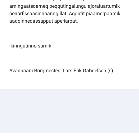
amingaateqarneq peqqutingalungu ajoraluartumik
periarfissaasinnaanngillat. Aqqutit piaarnerpaamik
aaqqinneqassapput aperiarpat.
Ikinngutinnersumik
Avannaani Borgmesteri, Lars Erik Gabrielsen (s)