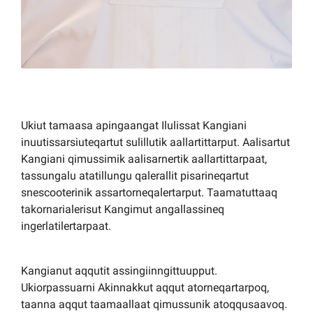
Ukiut tamaasa apingaangat Ilulissat Kangiani
inuutissarsiuteqartut sulillutik aallartittarput. Aalisartut
Kangiani qimussimik aalisarnertik aallartittarpaat,
tassungalu atatillungu qalerallit pisarineqartut
snescooterinik assartorneqalertarput. Taamatuttaaq
takornarialerisut Kangimut angallassineq
ingerlatilertarpaat.
Kangianut aqqutit assingiinngittuupput.
Ukiorpassuarni Akinnakkut aqqut atorneqartarpoq,
taanna aqqut taamaallaat qimussunik atoqqusaavoq.