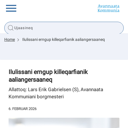
Innuttaasunut
Home
Ilulissani erngup killeqarfianik aaliangersaaneq
Inuussutissarsiorneq
Politikki
Ilulissani erngup killeqarfianik
aaliangersaaneq
Tassaarsuaq
Allattoq: Lars Erik Gabrielsen (S), Avannaata
Kommuniani borgmesteri
sullissivik.gl
6. FEBRUAR 2026
Pilersaarutinut isaavik