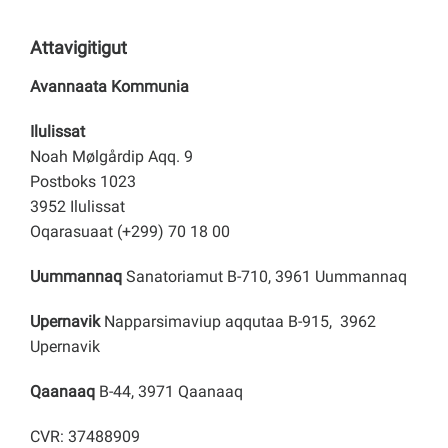
Attavigitigut
Avannaata Kommunia
Ilulissat
Noah Mølgårdip Aqq. 9
Postboks 1023
3952 Ilulissat
Oqarasuaat (+299) 70 18 00
Uummannaq
Sanatoriamut B-710, 3961 Uummannaq
Upernavik
Napparsimaviup aqqutaa B-915, 3962
Upernavik
Qaanaaq
B-44, 3971 Qaanaaq
CVR: 37488909