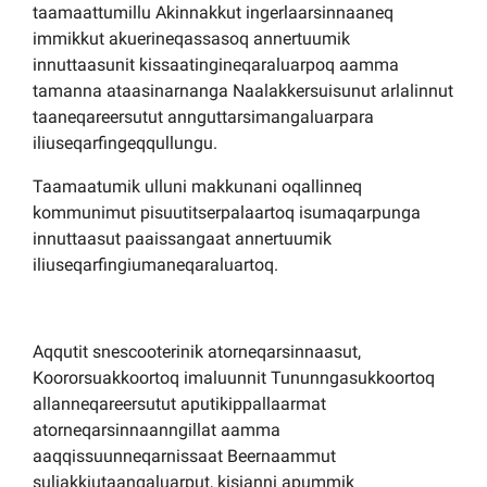
taamaattumillu Akinnakkut ingerlaarsinnaaneq
immikkut akuerineqassasoq annertuumik
innuttaasunit kissaatingineqaraluarpoq aamma
tamanna ataasinarnanga Naalakkersuisunut arlalinnut
taaneqareersutut annguttarsimangaluarpara
iliuseqarfingeqqullungu.
Taamaatumik ulluni makkunani oqallinneq
kommunimut pisuutitserpalaartoq isumaqarpunga
innuttaasut paaissangaat annertuumik
iliuseqarfingiumaneqaraluartoq.
Aqqutit snescooterinik atorneqarsinnaasut,
Koororsuakkoortoq imaluunnit Tununngasukkoortoq
allanneqareersutut aputikippallaarmat
atorneqarsinnaanngillat aamma
aaqqissuunneqarnissaat Beernaammut
suliakkiutaangaluarput, kisianni apummik