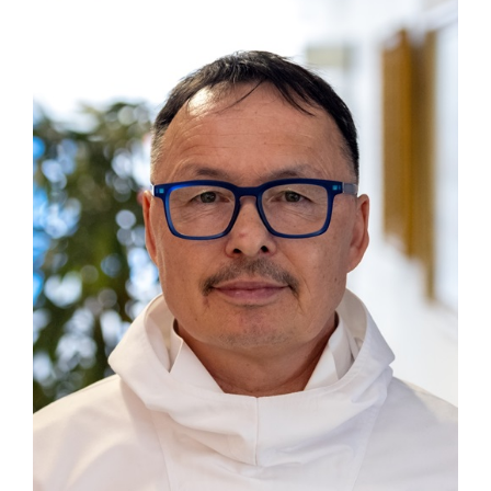
Kommuni pillugu paasissutissat