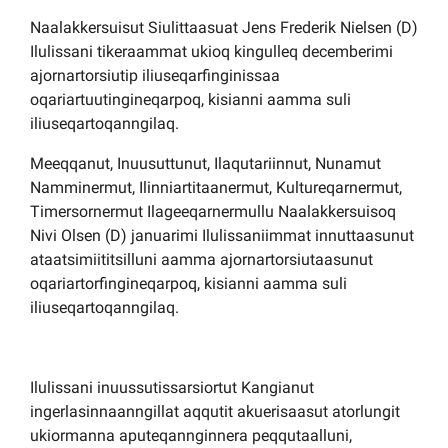
Naalakkersuisut Siulittaasuat Jens Frederik Nielsen (D)
Ilulissani tikeraammat ukioq kingulleq decemberimi
ajornartorsiutip iliuseqarfinginissaa
oqariartuutingineqarpoq, kisianni aamma suli
iliuseqartoqanngilaq.
Meeqqanut, Inuusuttunut, Ilaqutariinnut, Nunamut
Namminermut, Ilinniartitaanermut, Kultureqarnermut,
Timersornermut Ilageeqarnermullu Naalakkersuisoq
Nivi Olsen (D) januarimi Ilulissaniimmat innuttaasunut
ataatsimiititsilluni aamma ajornartorsiutaasunut
oqariartorfingineqarpoq, kisianni aamma suli
iliuseqartoqanngilaq.
Ilulissani inuussutissarsiortut Kangianut
ingerlasinnaanngillat aqqutit akuerisaasut atorlungit
ukiormanna aputeqannginnera peqqutaalluni,