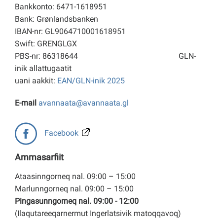
Bankkonto: 6471-1618951
Bank: Grønlandsbanken
IBAN-nr: GL9064710001618951
Swift: GRENGLGX
PBS-nr: 86318644
GLN-
inik allattugaatit
uani aakkit:
EAN/GLN-inik 2025
E-mail
avannaata@avannaata.gl
Facebook
Ammasarfiit
Ataasinngorneq nal. 09:00 – 15:00
Marlunngorneq nal. 09:00 – 15:00
Pingasunngorneq nal. 09:00 - 12:00
(Ilaqutareeqarnermut Ingerlatsivik matoqqavoq)