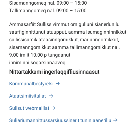
Sisamanngorneq nal. 09:00 – 15:00
Tallimanngorneq nal. 09:00 – 15:00
Ammasarfiit Sullissivimmut ornigulluni sianerlunilu
saaffiginnittunut atuupput, aamma isumaginninnikkut
sullissisumik ataasinngornikkut, marlunngornikkut,
sisamanngornikkut aamma tallimanngornikkut nal.
9.00-imiit 10.00-p tungaanut
inniminniisoqarsinnaavoq.
Nittartakkami ingerlaqqiffiusinnaasut
Kommunalbestyrelsi
Ataatsimiisitaliat
Sulisut webmailiat
Suliariumannittussarsiuussinerit tuniniaanerillu