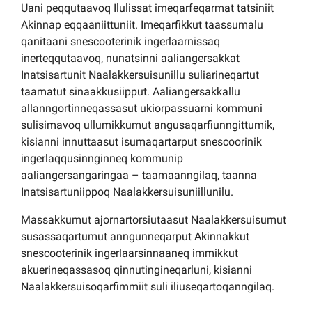
Uani peqqutaavoq Ilulissat imeqarfeqarmat tatsiniit
Akinnap eqqaaniittuniit. Imeqarfikkut taassumalu
qanitaani snescooterinik ingerlaarnissaq
inerteqqutaavoq, nunatsinni aaliangersakkat
Inatsisartunit Naalakkersuisunillu suliarineqartut
taamatut sinaakkusiipput. Aaliangersakkallu
allanngortinneqassasut ukiorpassuarni kommuni
sulisimavoq ullumikkumut angusaqarfiunngittumik,
kisianni innuttaasut isumaqartarput snescoorinik
ingerlaqqusinnginneq kommunip
aaliangersangaringaa – taamaanngilaq, taanna
Inatsisartuniippoq Naalakkersuisuniillunilu.
Massakkumut ajornartorsiutaasut Naalakkersuisumut
susassaqartumut anngunneqarput Akinnakkut
snescooterinik ingerlaarsinnaaneq immikkut
akuerineqassasoq qinnutingineqarluni, kisianni
Naalakkersuisoqarfimmiit suli iliuseqartoqanngilaq.